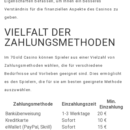
Eigenschaften befassen, um Ihnen ein besseres
VIEW
Verständnis für die finanziellen Aspekte des Casinos zu
ALL
geben.
»
VIELFALT DER
ZAHLUNGSMETHODEN
Im 7Gold Casino können Spieler aus einer Vielzahl von
Zahlungsmethoden wählen, die für verschiedene
Bedürfnisse und Vorlieben geeignet sind. Dies ermöglicht
es den Spielern, die für sie am besten geeignete Methode
auszuwählen.
Min.
Zahlungsmethode
Einzahlungszeit
Einzahlung
Banküberweisung
1-3 Werktage
20 €
Kreditkarte
Sofort
10 €
eWallet (PayPal, Skrill)
Sofort
15 €