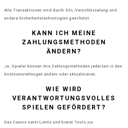
Alle Transaktionen sind durch SSL-Verschlüsselung und
andere Sicherheitstechnologien geschützt.
KANN ICH MEINE
ZAHLUNGSMETHODEN
ÄNDERN?
Ja, Spieler können ihre Zahlungsmethoden jederzeit in den
Kontoeinstellungen ändern oder aktualisieren.
WIE WIRD
VERANTWORTUNGSVOLLES
SPIELEN GEFÖRDERT?
Das Casino setzt Limits und bietet Tools zur