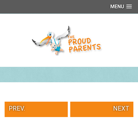
MENU
PEOPLE
OF
WALMART
GIRLS
IN
YOGA
PANTS
WTF
TATTOOS
NEIGHBOR
SHAME
WHITE
TRASH
PREV.
NEXT
REPAIRS
DAILY
VIRAL
PROUD
PARENTS