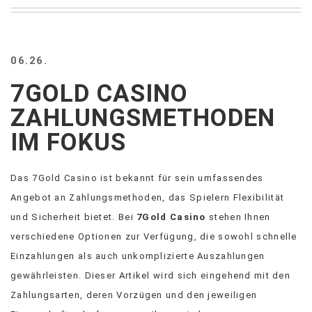
BEACH
CREEPS
MERICAN
06.26.
FACTS
MEMORY
7GOLD CASINO
GLANDS
ZAHLUNGSMETHODEN
FOREVER
ALONE
IM FOKUS
SELFIES
WEDDING
Das 7Gold Casino ist bekannt für sein umfassendes
UNVEILS
Angebot an Zahlungsmethoden, das Spielern Flexibilität
DAMN
THAT
und Sicherheit bietet. Bei
7Gold Casino
stehen Ihnen
LOOKS
verschiedene Optionen zur Verfügung, die sowohl schnelle
GOOD
Einzahlungen als auch unkomplizierte Auszahlungen
FREAKS
gewährleisten. Dieser Artikel wird sich eingehend mit den
AWKWARD
MESSAGES
Zahlungsarten, deren Vorzügen und den jeweiligen
JAWDROPS