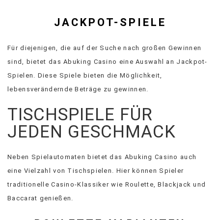
JACKPOT-SPIELE
Für diejenigen, die auf der Suche nach großen Gewinnen
sind, bietet das Abuking Casino eine Auswahl an Jackpot-
Spielen. Diese Spiele bieten die Möglichkeit,
lebensverändernde Beträge zu gewinnen.
TISCHSPIELE FÜR
JEDEN GESCHMACK
Neben Spielautomaten bietet das Abuking Casino auch
eine Vielzahl von Tischspielen. Hier können Spieler
traditionelle Casino-Klassiker wie Roulette, Blackjack und
Baccarat genießen.