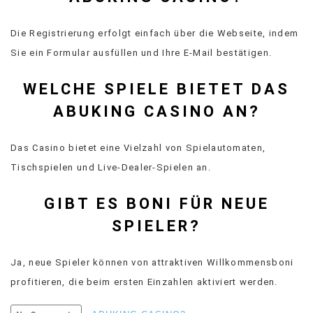
Die Registrierung erfolgt einfach über die Webseite, indem
Sie ein Formular ausfüllen und Ihre E-Mail bestätigen.
WELCHE SPIELE BIETET DAS
ABUKING CASINO AN?
Das Casino bietet eine Vielzahl von Spielautomaten,
Tischspielen und Live-Dealer-Spielen an.
GIBT ES BONI FÜR NEUE
SPIELER?
Ja, neue Spieler können von attraktiven Willkommensboni
profitieren, die beim ersten Einzahlen aktiviert werden.