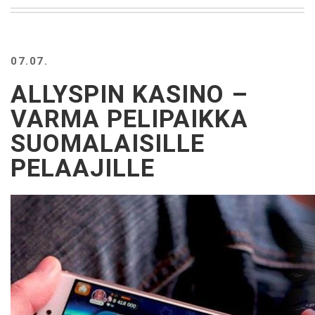
BEACH
CREEPS
MERICAN
07.07.
FACTS
MEMORY
ALLYSPIN KASINO –
GLANDS
VARMA PELIPAIKKA
FOREVER
ALONE
SUOMALAISILLE
SELFIES
PELAAJILLE
WEDDING
UNVEILS
DAMN
THAT
LOOKS
GOOD
FREAKS
AWKWARD
MESSAGES
JAWDROPS