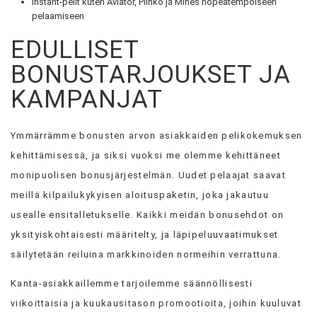
Instant-pelit kuten Aviator, Plinko ja Mines nopeatempoiseen
pelaamiseen
EDULLISET
BONUSTARJOUKSET JA
KAMPANJAT
Ymmärrämme bonusten arvon asiakkaiden pelikokemuksen
kehittämisessä, ja siksi vuoksi me olemme kehittäneet
monipuolisen bonusjärjestelmän. Uudet pelaajat saavat
meillä kilpailukykyisen aloituspaketin, joka jakautuu
usealle ensitalletukselle. Kaikki meidän bonusehdot on
yksityiskohtaisesti määritelty, ja läpipeluuvaatimukset
säilytetään reiluina markkinoiden normeihin verrattuna.
Kanta-asiakkaillemme tarjoilemme säännöllisesti
viikoittaisia ja kuukausitason promootioita, joihin kuuluvat