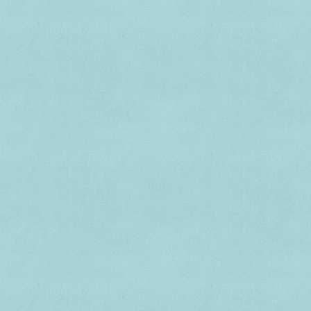
WEDDING
parents,
UNVEILS
poor
DAMN
parents,
THAT
crazy
LOOKS
parents,
GOOD
bad
kids,
FREAKS
crazy
AWKWARD
kids,
MESSAGES
funny
JAWDROPS
kids,
VIEW
awesome
ALL
kids
»
and
more
family
moments
of
WTF.
Other
members
of