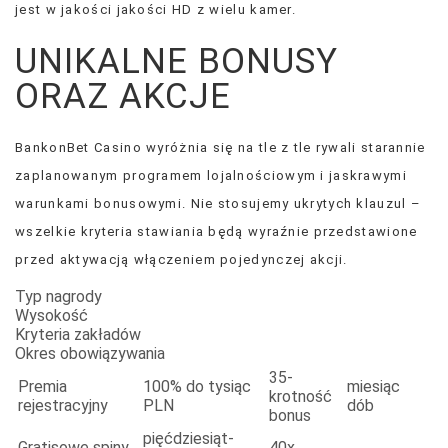
jest w jakości jakości HD z wielu kamer.
UNIKALNE BONUSY
ORAZ AKCJE
BankonBet Casino wyróżnia się na tle z tle rywali starannie
zaplanowanym programem lojalnościowym i jaskrawymi
warunkami bonusowymi. Nie stosujemy ukrytych klauzul –
wszelkie kryteria stawiania będą wyraźnie przedstawione
przed aktywacją włączeniem pojedynczej akcji.
Typ nagrody
Wysokość
Kryteria zakładów
Okres obowiązywania
35-
Premia
100% do tysiąc
miesiąc
krotność
rejestracyjny
PLN
dób
bonus
pięćdziesiąt-
Gratisowe spiny
40x