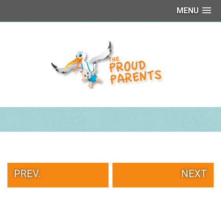
MENU
PEOPLE
OF
WALMART
GIRLS
IN
YOGA
PANTS
WTF
TATTOOS
NEIGHBOR
SHAME
WHITE
TRASH
PREV.
NEXT
REPAIRS
DAILY
VIRAL
PROUD
PARENTS