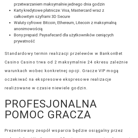
przetwarzaniem maksymalnie jednego dnia godzin
Karty kredytowe płatnicze: Visa, Mastercard wraz z
całkowitym szyframi 3D Secure
Waluty cyfrowe: Bitcoin, Ethereum, Litecoin z maksymalną
anonimowością
Bony prepaid: Paysafecard dla użytkowników ceniących
prywatność
Standardowy termin realizacji przelewów w BankonBet
Casino Casino trwa od 2 maksymalnie 24 okresu zależnie
warunkach wobec konkretnej opcji. Gracze VIP mogą
oczekiwać na ekspresowe ekspresowe realizacje
realizowane w czasie niewiele godzin.
PROFESJONALNA
POMOC GRACZA
Prezentowany zespół wsparcia będzie osiągalny przez