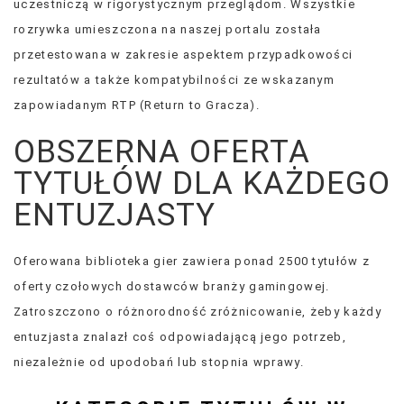
uczestniczą w rigorystycznym przeglądom. Wszystkie
rozrywka umieszczona na naszej portalu została
przetestowana w zakresie aspektem przypadkowości
rezultatów a także kompatybilności ze wskazanym
zapowiadanym RTP (Return to Gracza).
OBSZERNA OFERTA
TYTUŁÓW DLA KAŻDEGO
ENTUZJASTY
Oferowana biblioteka gier zawiera ponad 2500 tytułów z
oferty czołowych dostawców branży gamingowej.
Zatroszczono o różnorodność zróżnicowanie, żeby każdy
entuzjasta znalazł coś odpowiadającą jego potrzeb,
niezależnie od upodobań lub stopnia wprawy.