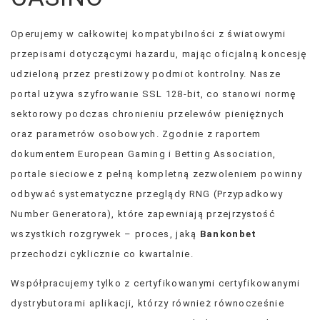
Operujemy w całkowitej kompatybilności z światowymi
przepisami dotyczącymi hazardu, mając oficjalną koncesję
udzieloną przez prestiżowy podmiot kontrolny. Nasze
portal używa szyfrowanie SSL 128-bit, co stanowi normę
sektorowy podczas chronieniu przelewów pieniężnych
oraz parametrów osobowych. Zgodnie z raportem
dokumentem European Gaming i Betting Association,
portale sieciowe z pełną kompletną zezwoleniem powinny
odbywać systematyczne przeglądy RNG (Przypadkowy
Number Generatora), które zapewniają przejrzystość
wszystkich rozgrywek – proces, jaką
Bankonbet
przechodzi cyklicznie co kwartalnie.
Współpracujemy tylko z certyfikowanymi certyfikowanymi
dystrybutorami aplikacji, którzy również równocześnie