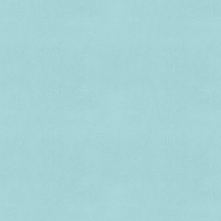
Shame,
Full
of
Your
Selfies,
Damn
That
Looks
Good,
Jaw
Drops,
Freaks
of
Fast
Food,
Memory
Glands
and
more.