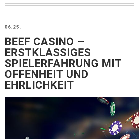
BEACH
CREEPS
MERICAN
06.25.
FACTS
MEMORY
BEEF CASINO –
GLANDS
ERSTKLASSIGES
FOREVER
ALONE
SPIELERFAHRUNG MIT
SELFIES
OFFENHEIT UND
WEDDING
UNVEILS
EHRLICHKEIT
DAMN
THAT
LOOKS
GOOD
FREAKS
AWKWARD
MESSAGES
JAWDROPS