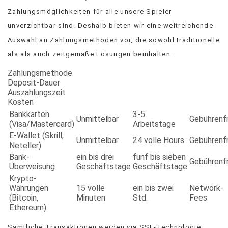
Zahlungsmöglichkeiten für alle unsere Spieler
unverzichtbar sind. Deshalb bieten wir eine weitreichende
Auswahl an Zahlungsmethoden vor, die sowohl traditionelle
als als auch zeitgemäße Lösungen beinhalten.
Zahlungsmethode
Deposit-Dauer
Auszahlungszeit
Kosten
Bankkarten
3-5
Unmittelbar
Gebührenfr
(Visa/Mastercard)
Arbeitstage
E-Wallet (Skrill,
Unmittelbar
24 volle Hours
Gebührenfr
Neteller)
Bank-
ein bis drei
fünf bis sieben
Gebührenfr
Überweisung
Geschäftstage
Geschäftstage
Krypto-
Währungen
15 volle
ein bis zwei
Network-
(Bitcoin,
Minuten
Std.
Fees
Ethereum)
Sämtliche Transaktionen werden via SSL-Technologie