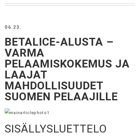
BEACH
CREEPS
MERICAN
06.23.
FACTS
MEMORY
BETALICE-ALUSTA –
GLANDS
VARMA
FOREVER
ALONE
PELAAMISKOKEMUS JA
SELFIES
LAAJAT
WEDDING
UNVEILS
MAHDOLLISUUDET
DAMN
SUOMEN PELAAJILLE
THAT
LOOKS
GOOD
FREAKS
AWKWARD
SISÄLLYSLUETTELO
MESSAGES
JAWDROPS