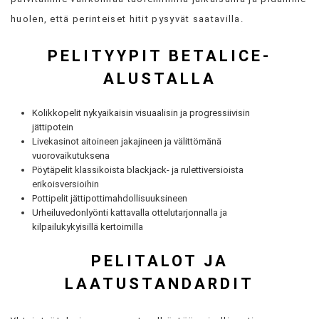
huolen, että perinteiset hitit pysyvät saatavilla.
PELITYYPIT BETALICE-
ALUSTALLA
Kolikkopelit nykyaikaisin visuaalisin ja progressiivisin
jättipotein
Livekasinot aitoineen jakajineen ja välittömänä
vuorovaikutuksena
Pöytäpelit klassikoista blackjack- ja rulettiversioista
erikoisversioihin
Pottipelit jättipottimahdollisuuksineen
Urheiluvedonlyönti kattavalla ottelutarjonnalla ja
kilpailukykyisillä kertoimilla
PELITALOT JA
LAATUSTANDARDIT