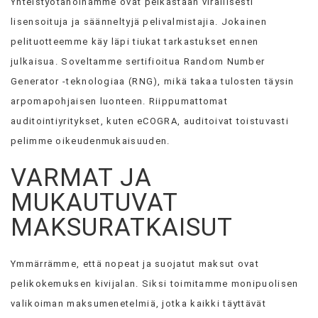
Yhteistyötahoinamme ovat pelkästään virallisesti
lisensoituja ja säänneltyjä pelivalmistajia. Jokainen
pelituotteemme käy läpi tiukat tarkastukset ennen
julkaisua. Soveltamme sertifioitua Random Number
Generator -teknologiaa (RNG), mikä takaa tulosten täysin
arpomapohjaisen luonteen. Riippumattomat
auditointiyritykset, kuten eCOGRA, auditoivat toistuvasti
pelimme oikeudenmukaisuuden.
VARMAT JA
MUKAUTUVAT
MAKSURATKAISUT
Ymmärrämme, että nopeat ja suojatut maksut ovat
pelikokemuksen kivijalan. Siksi toimitamme monipuolisen
valikoiman maksumenetelmiä, jotka kaikki täyttävät