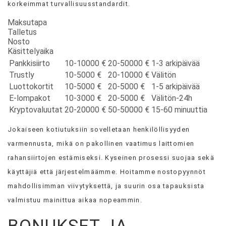
korkeimmat turvallisuusstandardit.
Maksutapa
Talletus
Nosto
Käsittelyaika
Pankkisiirto
10-10000 €
20-50000 €
1-3 arkipäivää
Trustly
10-5000 €
20-10000 €
Välitön
Luottokortit
10-5000 €
20-5000 €
1-5 arkipäivää
E-lompakot
10-3000 €
20-5000 €
Välitön-24h
Kryptovaluutat
20-20000 €
50-50000 €
15-60 minuuttia
Jokaiseen kotiutuksiin sovelletaan henkilöllisyyden
varmennusta, mikä on pakollinen vaatimus laittomien
rahansiirtojen estämiseksi. Kyseinen prosessi suojaa sekä
käyttäjiä että järjestelmäämme. Hoitamme nostopyynnöt
mahdollisimman viivytyksettä, ja suurin osa tapauksista
valmistuu mainittua aikaa nopeammin.