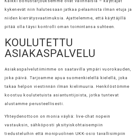
Kaikki bonustarjouksemme ovat valinnaisia – käyttäjät
kykenevät niin halutessaan jatkaa pelaamista ilman etuja ja
niiden kierrätysvaatimuksia. Ajattelemme, että käyttäjillä
pitää olla täysi kontrolli oman toimintansa suhteen.
KOULUTETTU
ASIAKASPALVELU
Asiakaspalvelutiimimme on saatavilla ympäri vuorokauden,
joka päivä. Tarjoamme apua suomenkielellä kielellä, joka
takaa helpon viestinnän ilman kielimuuria. Henkilöstömme
koostuu koulutetuista asiantuntijoista, jotka tuntevat
alustamme perusteellisesti.
Yhteydenottoon on monia väyliä: live-chat nopein
vastauksin, sähköposti yksityiskohtaisempiin
tiedusteluihin että monipuolinen UKK-osio tavallisimpiin