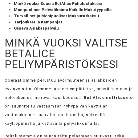
Minkä vuoksi Suosia BetAlice Pelialustaksesi
VIEW
Monipuolinen Pelivalikoima Kaikille Makutyypeille
ALL
Turvalliset ja Monipuoliset Maksuratkaisut
»
Tarjoukset ja Kampanjat
Osaava Asiakaspalvelu
MINKÄ VUOKSI VALITSE
BETALICE
PELIYMPÄRISTÖKSESI
Operaatiomme perustuu avoimuuteen ja asiakkaiden
hyvinvointiin. Olemme luoneet ympäristön, missä suojaus ja
pelikokemus menevät käsi kädessä.
Bet Alice nettikasino
on suunniteltu vastaamaan nykypäivän käyttäjän
vaatimuksiin – sujuvilla tapahtumilla, selkeällä
käyttöpinnalla ja kattavalla pelivalikoimalla.
Pelialustamme on suunniteltu pelaamaan sujuvasti sekä