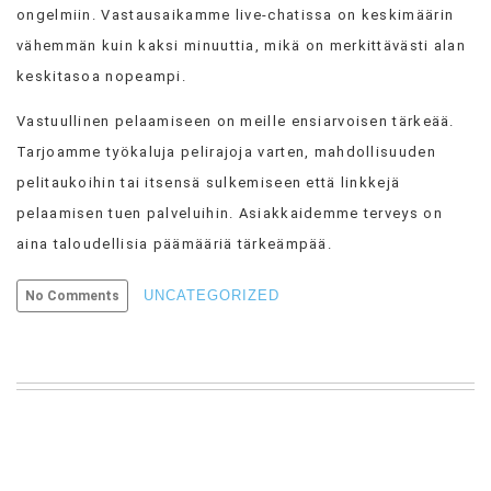
ongelmiin. Vastausaikamme live-chatissa on keskimäärin
vähemmän kuin kaksi minuuttia, mikä on merkittävästi alan
keskitasoa nopeampi.
Vastuullinen pelaamiseen on meille ensiarvoisen tärkeää.
Tarjoamme työkaluja pelirajoja varten, mahdollisuuden
pelitaukoihin tai itsensä sulkemiseen että linkkejä
pelaamisen tuen palveluihin. Asiakkaidemme terveys on
aina taloudellisia päämääriä tärkeämpää.
UNCATEGORIZED
No Comments