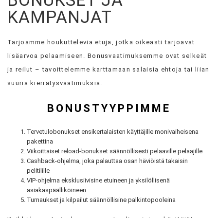
BONUKSET JA
KAMPANJAT
Tarjoamme houkuttelevia etuja, jotka oikeasti tarjoavat
lisäarvoa pelaamiseen. Bonusvaatimuksemme ovat selkeät
ja reilut – tavoittelemme karttamaan salaisia ehtoja tai liian
suuria kierrätysvaatimuksia.
BONUSTYYPPIMME
Tervetulobonukset ensikertalaisten käyttäjille monivaiheisena
pakettina
Viikoittaiset reload-bonukset säännöllisesti pelaaville pelaajille
Cashback-ohjelma, joka palauttaa osan häviöistä takaisin
pelitilille
VIP-ohjelma eksklusiivisine etuineen ja yksilöllisenä
asiakaspäälliköineen
Turnaukset ja kilpailut säännöllisine palkintopooleina