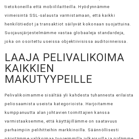
tietokoneilla että mobiililaitteilla. Hyödynnämme
viimeisintä SSL-salausta varmistamaan, että kaikki
henkilötiedot ja transaktiot säilyvät kokonaan suojattuina.
Suojausjärjestelmämme vastaa globaaleja standardeja,
joka on osoitettu useissa objektiivisissa auditoinneissa.
LAAJA PELIVALIKOIMA
KAIKKIEN
MAKUTYYPEILLE
Pelivalikoimamme sisältää yli kahdesta tuhannesta erilaista
peliosaamista useista kategorioista. Harjoitamme
kumppanuutta alan johtavien toimittajien kanssa
varmistaaksemme, että käyttäjillämme on saatavuus
parhaimpiin pelihitteihin markkinoilla. Säännöllisesti
päivitämme valikoimaa tuoreimmilla julkaisuilla ja pidämme