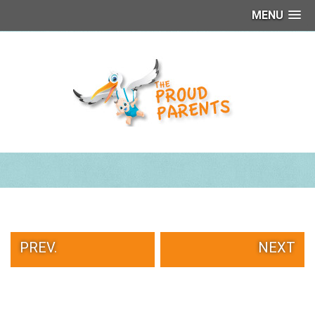
MENU
PEOPLE
OF
WALMART
GIRLS
IN
YOGA
PANTS
WTF
TATTOOS
NEIGHBOR
SHAME
WHITE
TRASH
PREV.
NEXT
REPAIRS
DAILY
VIRAL
PROUD
PARENTS