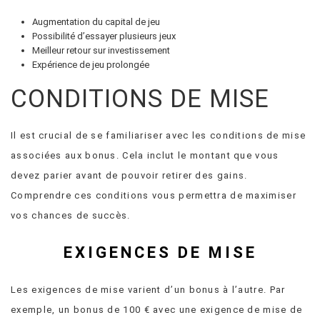
Augmentation du capital de jeu
Possibilité d’essayer plusieurs jeux
Meilleur retour sur investissement
Expérience de jeu prolongée
CONDITIONS DE MISE
Il est crucial de se familiariser avec les conditions de mise
associées aux bonus. Cela inclut le montant que vous
devez parier avant de pouvoir retirer des gains.
Comprendre ces conditions vous permettra de maximiser
vos chances de succès.
EXIGENCES DE MISE
Les exigences de mise varient d’un bonus à l’autre. Par
exemple, un bonus de 100 € avec une exigence de mise de