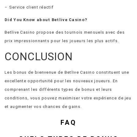
– Service client réactif
Did You Know about Betlive Casino?
Betlive Casino propose des tournois mensuels avec des
prix impressionnants pour les joueurs les plus actifs.
CONCLUSION
Les bonus de bienvenue de Betlive Casino constituent une
excellente opportunité pour les nouveaux joueurs. En
comprenant les différents types de bonus et leurs
conditions, vous pouvez maximiser votre expérience de jeu
et augmenter vos chances de gains.
FAQ