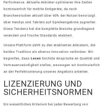
Performance. Aktuelle Anbieter optimieren ihre Seiten
kontinuierlich für mobile Endgeräte, da nach
Branchenstudien aktuell über 60% der Nutzer bevorzugt
über Handys und Tablets auf Spieleangebote zugreifen.
Diese Tendenz hat die komplette Branche grundlegend
verändert und frische Standards etabliert.
Unsere Plattform zählt zu den etablierten Anbietern, die
beides Tradition als ebenso Innovation verbinden. Wir
begreifen, dass
Lesen
höchste Ansprüche an Qualität und
Vertrauenswürdigkeit stellen, weswegen wir kontinuierlich
an der Perfektionierung unseres Angebots arbeiten.
LIZENZIERUNG UND
SICHERHEITSNORMEN
Ein wesentliches Kriterium bei jeder Bewertung von