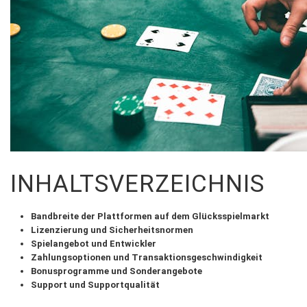
VIEW
ALL
»
INHALTSVERZEICHNIS
Bandbreite der Plattformen auf dem Glücksspielmarkt
Lizenzierung und Sicherheitsnormen
Spielangebot und Entwickler
Zahlungsoptionen und Transaktionsgeschwindigkeit
Bonusprogramme und Sonderangebote
Support und Supportqualität