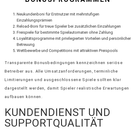
Neukundenboni für Erstnutzer mit mehrstufigen
Einzahlungsprämien
Reload-Boni für treue Spieler bei zusätzlichen Einzahlungen
Freispiele für bestimmte Spielautomaten ohne Zahlung
Loyalitätsprogramme mit privilegierten Vorteilen und persönlicher
Betreuung
Wettbewerbe und Competitions mit attraktiven Preispools
Transparente Bonusbedingungen kennzeichnen seriöse
Betreiber aus. Alle Umsatzanforderungen, terminliche
Limitierungen und ausgeschlossene Spiele sollten klar
dargestellt werden, damit Spieler realistische Erwartungen
aufbauen können.
KUNDENDIENST UND
SUPPORTQUALITÄT