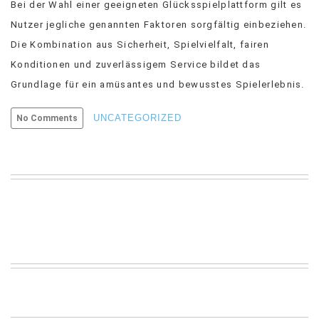
Bei der Wahl einer geeigneten Glücksspielplattform gilt es
Nutzer jegliche genannten Faktoren sorgfältig einbeziehen.
Die Kombination aus Sicherheit, Spielvielfalt, fairen
Konditionen und zuverlässigem Service bildet das
Grundlage für ein amüsantes und bewusstes Spielerlebnis.
UNCATEGORIZED
No Comments