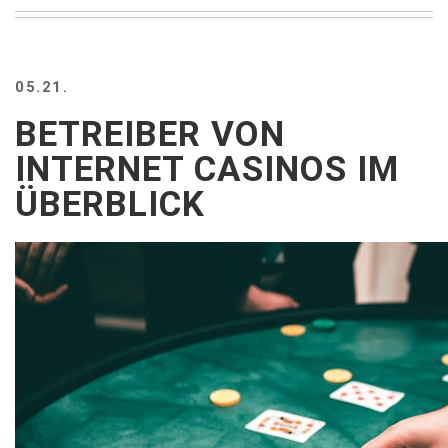
BEACH
CREEPS
MERICAN
05.21.
FACTS
MEMORY
BETREIBER VON
GLANDS
INTERNET CASINOS IM
FOREVER
ALONE
ÜBERBLICK
SELFIES
WEDDING
UNVEILS
DAMN
THAT
LOOKS
GOOD
FREAKS
AWKWARD
MESSAGES
JAWDROPS