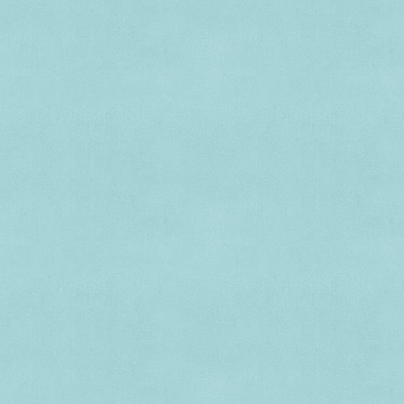
is
PANTS
a
WTF
humor
TATTOOS
and
entertainment
NEIGHBOR
blog
SHAME
in
WHITE
the
TRASH
Three
REPAIRS
Ring
DAILY
Blogs
VIRAL
Network.
The
PROUD
Proud
PARENTS
Parents
BEACH
posts
CREEPS
funny
photos
MERICAN
and
FACTS
funny
MEMORY
videos
GLANDS
daily
FOREVER
that