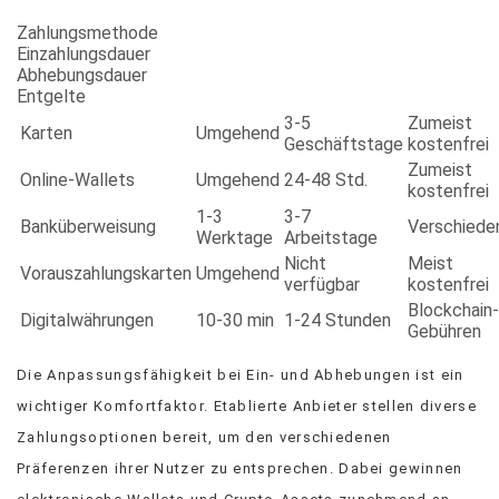
Zahlungsmethode
Einzahlungsdauer
Abhebungsdauer
Entgelte
3-5
Zumeist
Karten
Umgehend
Geschäftstage
kostenfrei
Zumeist
Online-Wallets
Umgehend
24-48 Std.
kostenfrei
1-3
3-7
Banküberweisung
Verschiede
Werktage
Arbeitstage
Nicht
Meist
Vorauszahlungskarten
Umgehend
verfügbar
kostenfrei
Blockchain-
Digitalwährungen
10-30 min
1-24 Stunden
Gebühren
Die Anpassungsfähigkeit bei Ein- und Abhebungen ist ein
wichtiger Komfortfaktor. Etablierte Anbieter stellen diverse
Zahlungsoptionen bereit, um den verschiedenen
Präferenzen ihrer Nutzer zu entsprechen. Dabei gewinnen