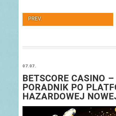
PREV.
07.07.
BETSCORE CASINO 
PORADNIK PO PLATF
HAZARDOWEJ NOWEJ