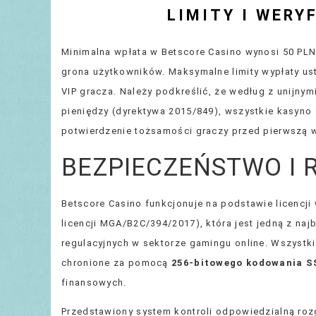
LIMITY I WERY
Minimalna wpłata w Betscore Casino wynosi 50 PLN
grona użytkowników. Maksymalne limity wypłaty ust
VIP gracza. Należy podkreślić, że według z unijny
pieniędzy (dyrektywa 2015/849), wszystkie kasyno 
potwierdzenie tożsamości graczy przed pierwszą w
BEZPIECZEŃSTWO I 
Betscore Casino funkcjonuje na podstawie licencji
licencji MGA/B2C/394/2017), która jest jedną z naj
regulacyjnych w sektorze gamingu online. Wszystki
chronione za pomocą
256-bitowego kodowania S
finansowych.
Przedstawiony system kontroli odpowiedzialną rozg