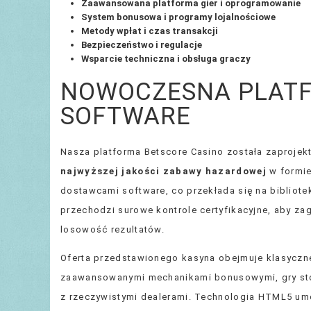
Zaawansowana platforma gier i oprogramowanie
System bonusowa i programy lojalnościowe
Metody wpłat i czas transakcji
Bezpieczeństwo i regulacje
Wsparcie techniczna i obsługa graczy
NOWOCZESNA PLATF
SOFTWARE
Nasza platforma Betscore Casino została zaproje
najwyższej jakości zabawy hazardowej
w formie
dostawcami software, co przekłada się na bibliote
przechodzi surowe kontrole certyfikacyjne, aby z
losowość rezultatów.
Oferta przedstawionego kasyna obejmuje klasycz
zaawansowanymi mechanikami bonusowymi, gry stoł
z rzeczywistymi dealerami. Technologia HTML5 um