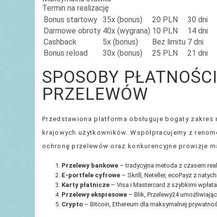
Termin na realizację
Bonus startowy
35x (bonus)
20 PLN
30 dni
Darmowe obroty
40x (wygrana)
10 PLN
14 dni
Cashback
5x (bonus)
Bez limitu
7 dni
Bonus reload
30x (bonus)
25 PLN
21 dni
SPOSOBY PŁATNOŚCI
PRZELEWÓW
Przedstawiona platforma obsługuje bogaty zakre
krajowych użytkowników. Współpracujemy z renomo
ochronę przelewów oraz konkurencyjne prowizje ma
Przelewy bankowe
– tradycyjna metoda z czasem reali
E-portfele cyfrowe
– Skrill, Neteller, ecoPayz z nat
Karty płatnicze
– Visa i Mastercard z szybkimi wpłat
Przelewy ekspresowe
– Blik, Przelewy24 umożliwiają
Crypto
– Bitcoin, Ethereum dla maksymalnej prywatnoś