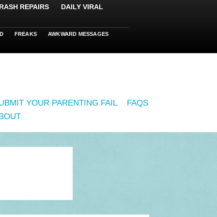
RASH REPAIRS
DAILY VIRAL
D
FREAKS
AWKWARD MESSAGES
UBMIT YOUR PARENTING FAIL
FAQS
BOUT