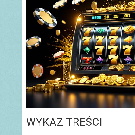
WYKAZ TREŚCI