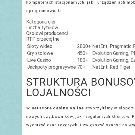
komputerach stacjonarnych, jak i urządzeniach mob
oprogramowania.
Kategoria gier
Liczba tytułów
Czołowi producenci
RTP przeciętne
Sloty wideo
2800+
NetEnt, Pragmatic 
Gry stołowe
450+
Evolution Gaming, P
Live Casino
180+
Evolution Gaming, E
Jackpoty progresywne
70+
NetEnt, Red Tiger
STRUKTURA BONUSO
LOJALNOŚCI
W
Betscore casino online
stworzyliśmy wielopozi
nowych użytkowników, jak i regularnych klientów. P
wydłużyć czas rozgrywki i zwiększyć szanse na wy