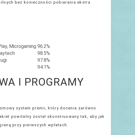
ilnych bez konieczności pobierania ekstra
Play, Microgaming
96.2%
laytech
98.5%
zugi
97.8%
94.1%
WA I PROGRAMY
omowy system premii, który docenia zarówno
akiet powitalny został skonstruowany tak, aby jak
graną przy pierwszych wpłatach.