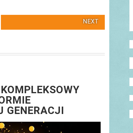
NEXT
– KOMPLEKSOWY
ORMIE
 GENERACJI