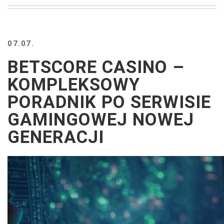
BEACH
CREEPS
MERICAN
07.07.
FACTS
MEMORY
BETSCORE CASINO –
GLANDS
KOMPLEKSOWY
FOREVER
ALONE
PORADNIK PO SERWISIE
SELFIES
GAMINGOWEJ NOWEJ
WEDDING
UNVEILS
GENERACJI
DAMN
THAT
LOOKS
GOOD
FREAKS
AWKWARD
MESSAGES
JAWDROPS