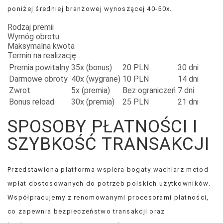
poniżej średniej branżowej wynoszącej 40-50x.
Rodzaj premii
Wymóg obrotu
Maksymalna kwota
Termin na realizację
Premia powitalny
35x (bonus)
20 PLN
30 dni
Darmowe obroty
40x (wygrane)
10 PLN
14 dni
Zwrot
5x (premia)
Bez ograniczeń
7 dni
Bonus reload
30x (premia)
25 PLN
21 dni
SPOSOBY PŁATNOŚCI I
SZYBKOŚĆ TRANSAKCJI
Przedstawiona platforma wspiera bogaty wachlarz metod
wpłat dostosowanych do potrzeb polskich użytkowników.
Współpracujemy z renomowanymi procesorami płatności,
co zapewnia bezpieczeństwo transakcji oraz