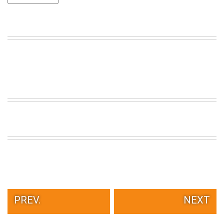
PREV.
NEXT