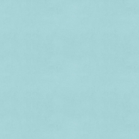
That
Looks
Good,
Jaw
Drops,
Freaks
of
Fast
Food,
Memory
Glands
and
more.