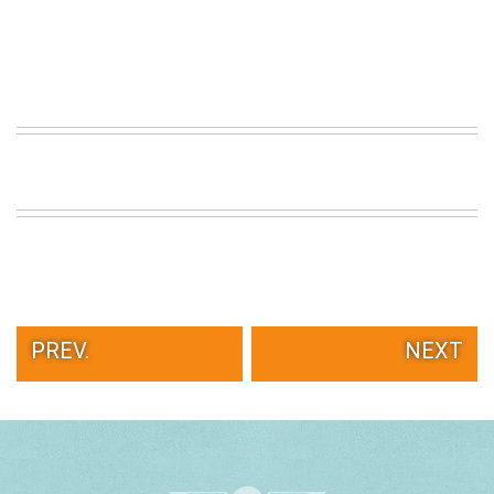
PREV.
NEXT