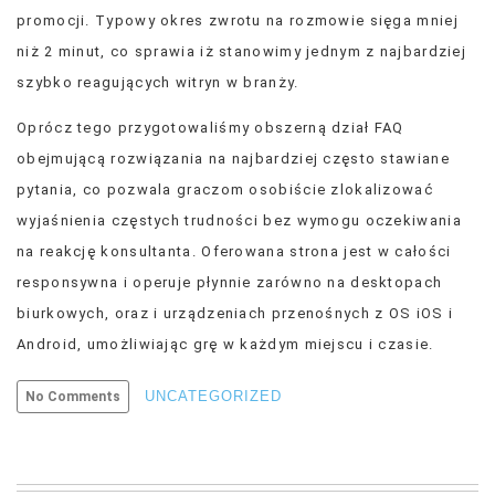
promocji. Typowy okres zwrotu na rozmowie sięga mniej
niż 2 minut, co sprawia iż stanowimy jednym z najbardziej
szybko reagujących witryn w branży.
Oprócz tego przygotowaliśmy obszerną dział FAQ
obejmującą rozwiązania na najbardziej często stawiane
pytania, co pozwala graczom osobiście zlokalizować
wyjaśnienia częstych trudności bez wymogu oczekiwania
na reakcję konsultanta. Oferowana strona jest w całości
responsywna i operuje płynnie zarówno na desktopach
biurkowych, oraz i urządzeniach przenośnych z OS iOS i
Android, umożliwiając grę w każdym miejscu i czasie.
UNCATEGORIZED
No Comments