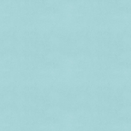
Drops,
Freaks
of
Fast
Food,
Memory
Glands
and
more.