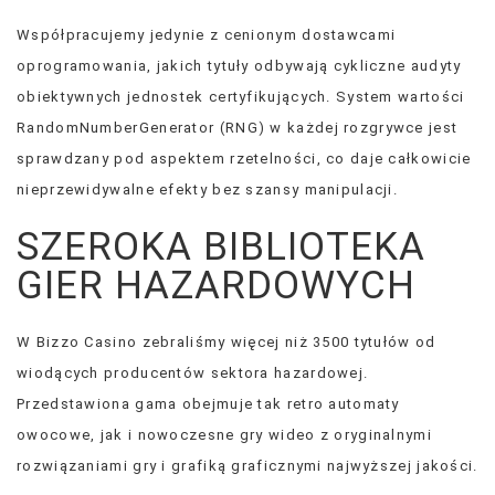
Współpracujemy jedynie z cenionym dostawcami
oprogramowania, jakich tytuły odbywają cykliczne audyty
obiektywnych jednostek certyfikujących. System wartości
RandomNumberGenerator (RNG) w każdej rozgrywce jest
sprawdzany pod aspektem rzetelności, co daje całkowicie
nieprzewidywalne efekty bez szansy manipulacji.
SZEROKA BIBLIOTEKA
GIER HAZARDOWYCH
W Bizzo Casino zebraliśmy więcej niż 3500 tytułów od
wiodących producentów sektora hazardowej.
Przedstawiona gama obejmuje tak retro automaty
owocowe, jak i nowoczesne gry wideo z oryginalnymi
rozwiązaniami gry i grafiką graficznymi najwyższej jakości.