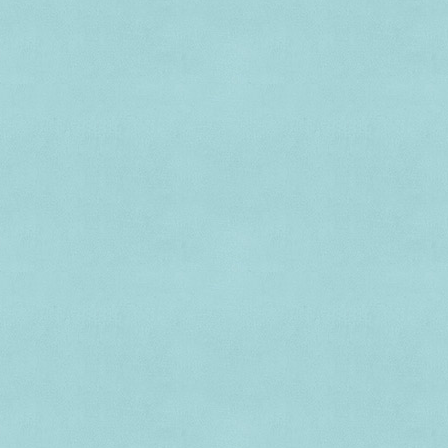
PROUD
Proud
PARENTS
Parents
BEACH
posts
CREEPS
funny
photos
MERICAN
and
FACTS
funny
MEMORY
videos
GLANDS
daily
FOREVER
that
ALONE
consist
of
SELFIES
bad
WEDDING
parents,
UNVEILS
poor
DAMN
parents,
THAT
crazy
LOOKS
parents,
GOOD
bad
kids,
FREAKS
crazy
AWKWARD
kids,
MESSAGES