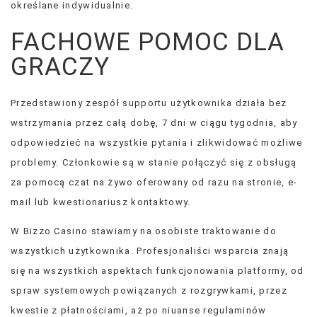
określane indywidualnie.
FACHOWE POMOC DLA
GRACZY
Przedstawiony zespół supportu użytkownika działa bez
wstrzymania przez całą dobę, 7 dni w ciągu tygodnia, aby
odpowiedzieć na wszystkie pytania i zlikwidować możliwe
problemy. Członkowie są w stanie połączyć się z obsługą
za pomocą czat na żywo oferowany od razu na stronie, e-
mail lub kwestionariusz kontaktowy.
W Bizzo Casino stawiamy na osobiste traktowanie do
wszystkich użytkownika. Profesjonaliści wsparcia znają
się na wszystkich aspektach funkcjonowania platformy, od
spraw systemowych powiązanych z rozgrywkami, przez
kwestie z płatnościami, aż po niuanse regulaminów