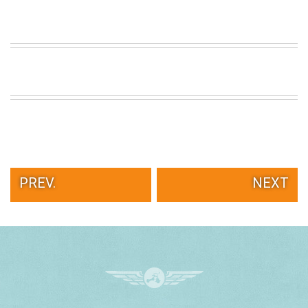
PREV.
NEXT