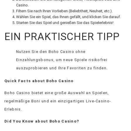
Casino.
Filtern Sie nach Ihren Vorlieben (Beliebtheit, Neuheit, etc.).
Wählen Sie ein Spiel, das Ihnen gefällt, und klicken Sie darauf.
Starten Sie das Spiel und genießen Sie das Spielerlebnis!
EIN PRAKTISCHER TIPP
Nutzen Sie den Boho Casino ohne
Einzahlungsbonus, um neue Spiele risikofrei
auszuprobieren und Ihre Favoriten zu finden.
Quick Facts about Boho Casino
Boho Casino bietet eine große Auswahl an Spielen,
regelmäßige Boni und ein einzigartiges Live-Casino-
Erlebnis.
Did You Know about Boho Casino?