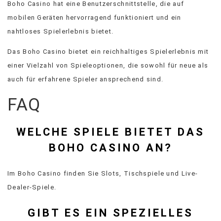
Boho Casino hat eine Benutzerschnittstelle, die auf
mobilen Geräten hervorragend funktioniert und ein
nahtloses Spielerlebnis bietet.
Das Boho Casino bietet ein reichhaltiges Spielerlebnis mit
einer Vielzahl von Spieleoptionen, die sowohl für neue als
auch für erfahrene Spieler ansprechend sind.
FAQ
WELCHE SPIELE BIETET DAS
BOHO CASINO AN?
Im Boho Casino finden Sie Slots, Tischspiele und Live-
Dealer-Spiele.
GIBT ES EIN SPEZIELLES