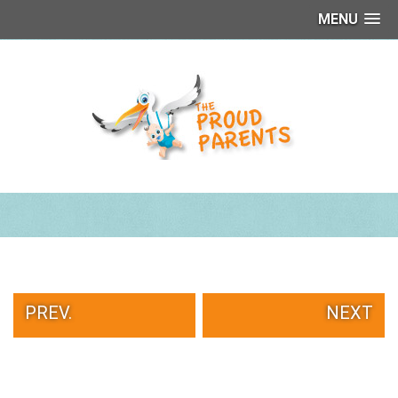
MENU
PEOPLE
OF
WALMART
GIRLS
IN
YOGA
PANTS
WTF
TATTOOS
NEIGHBOR
SHAME
WHITE
TRASH
PREV.
NEXT
REPAIRS
DAILY
VIRAL
PROUD
PARENTS