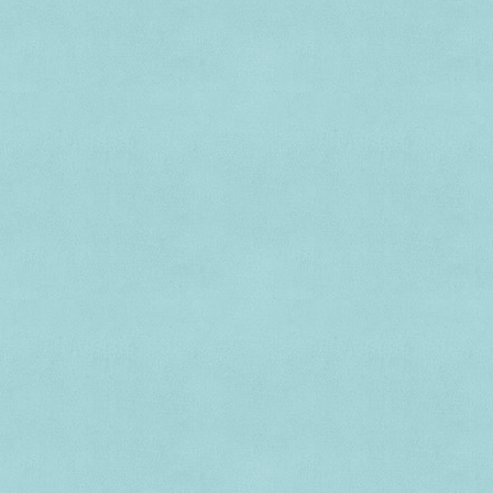
Three
REPAIRS
Ring
DAILY
Blogs
VIRAL
Network.
The
PROUD
Proud
PARENTS
Parents
BEACH
posts
CREEPS
funny
photos
MERICAN
and
FACTS
funny
MEMORY
videos
GLANDS
daily
FOREVER
that
ALONE
consist
of
SELFIES
bad
WEDDING
parents,
UNVEILS
poor
DAMN
parents,
THAT
crazy
LOOKS
parents,