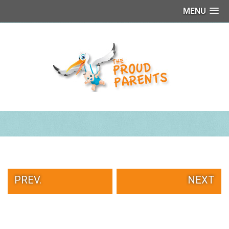
MENU
PEOPLE
OF
WALMART
GIRLS
IN
YOGA
PANTS
WTF
TATTOOS
NEIGHBOR
SHAME
WHITE
TRASH
PREV.
NEXT
REPAIRS
DAILY
VIRAL
PROUD
PARENTS