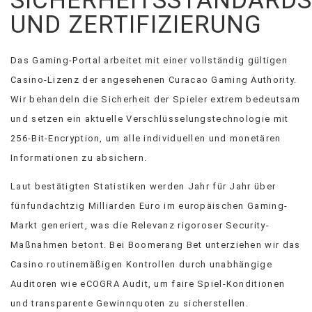
SICHERHEITSSTANDARDS
UND ZERTIFIZIERUNG
Das Gaming-Portal arbeitet mit einer vollständig gültigen
Casino-Lizenz der angesehenen Curacao Gaming Authority.
Wir behandeln die Sicherheit der Spieler extrem bedeutsam
und setzen ein aktuelle Verschlüsselungstechnologie mit
256-Bit-Encryption, um alle individuellen und monetären
Informationen zu absichern.
Laut bestätigten Statistiken werden Jahr für Jahr über
fünfundachtzig Milliarden Euro im europäischen Gaming-
Markt generiert, was die Relevanz rigoroser Security-
Maßnahmen betont. Bei Boomerang Bet unterziehen wir das
Casino routinemäßigen Kontrollen durch unabhängige
Auditoren wie eCOGRA Audit, um faire Spiel-Konditionen
und transparente Gewinnquoten zu sicherstellen.