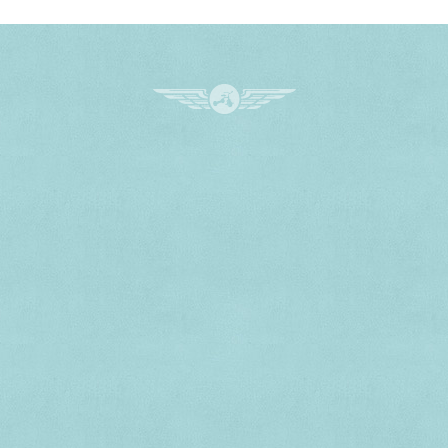
THE
PEOPLE
PROUD
OF
HOME
FAQS
TERMS
PARENTS
WALMART
&
SUBMIT
ABOUT
The
CONDITIONS
GIRLS
Proud
IN
PRIVACY
Parents
YOGA
POLICY
is
PANTS
a
WTF
humor
TATTOOS
and
entertainment
NEIGHBOR
blog
SHAME
in
WHITE
the
TRASH