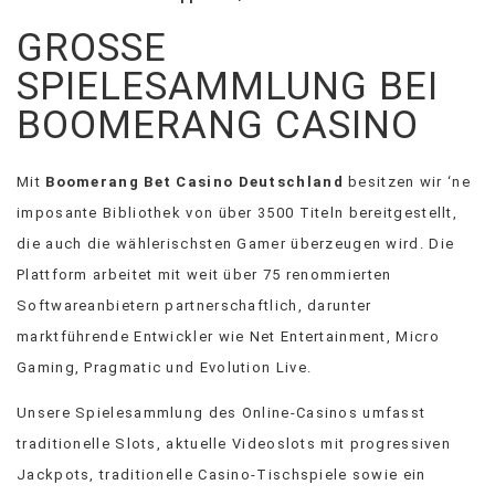
GROSSE S
PIELESAMMLUNG BEI B
OOMERANG CASINO
Mit
Boomerang Bet Casino Deutschland
besitzen wir ‘ne
imposante Bibliothek von über 3500 Titeln bereitgestellt,
die auch die wählerischsten Gamer überzeugen wird. Die
Plattform arbeitet mit weit über 75 renommierten
Softwareanbietern partnerschaftlich, darunter
marktführende Entwickler wie Net Entertainment, Micro
Gaming, Pragmatic und Evolution Live.
Unsere Spielesammlung des Online-Casinos umfasst
traditionelle Slots, aktuelle Videoslots mit progressiven
Jackpots, traditionelle Casino-Tischspiele sowie ein