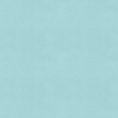
That
Looks
Good,
Jaw
Drops,
Freaks
of
Fast
Food,
Memory
Glands
and
more.