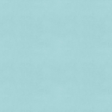
GOOD
bad
kids,
FREAKS
crazy
AWKWARD
kids,
MESSAGES
funny
JAWDROPS
kids,
VIEW
awesome
ALL
kids
»
and
more
family
moments
of
WTF.
Other
members
of
the
Three
Ring
Blogs
Network