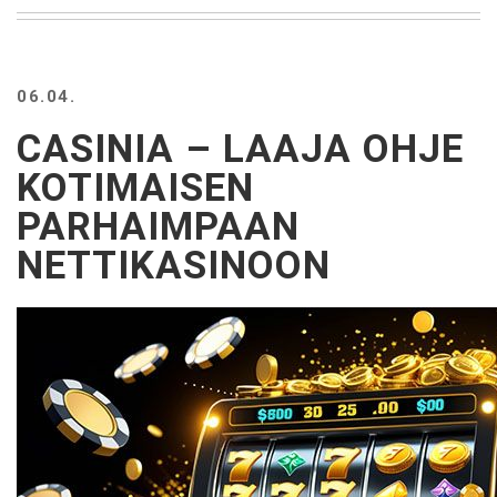
BEACH
CREEPS
MERICAN
06.04.
FACTS
MEMORY
CASINIA – LAAJA OHJE
GLANDS
KOTIMAISEN
FOREVER
ALONE
PARHAIMPAAN
SELFIES
NETTIKASINOON
WEDDING
UNVEILS
DAMN
THAT
LOOKS
GOOD
FREAKS
AWKWARD
MESSAGES
JAWDROPS