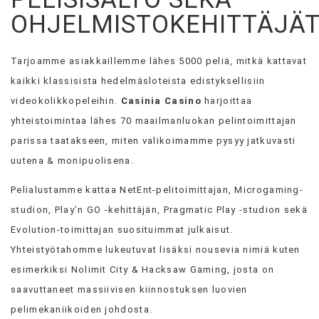
OHJELMISTOKEHITTÄJÄ
Tarjoamme asiakkaillemme lähes 5000 peliä, mitkä kattavat
kaikki klassisista hedelmäsloteista edistyksellisiin
videokolikkopeleihin.
Casinia Casino
harjoittaa
yhteistoimintaa lähes 70 maailmanluokan pelintoimittajan
parissa taatakseen, miten valikoimamme pysyy jatkuvasti
uutena & monipuolisena.
Pelialustamme kattaa NetEnt-pelitoimittajan, Microgaming-
studion, Play’n GO -kehittäjän, Pragmatic Play -studion sekä
Evolution-toimittajan suosituimmat julkaisut.
Yhteistyötahomme lukeutuvat lisäksi nousevia nimiä kuten
esimerkiksi Nolimit City & Hacksaw Gaming, josta on
saavuttaneet massiivisen kiinnostuksen luovien
pelimekaniikoiden johdosta.