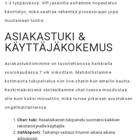
1-3 työpäivässä. VIP-jäsenille esitämme nopeutetun
käsittelyn, mikä saattaa vähentää prosessiajan jopa
muutamaan tuntia.
ASIAKASTUKI &
KÄYTTÄJÄKOKEMUS
Asiakastukitiimimme on tavoitettavissa kaikkialla
vuorokaudessa 7 vrk viikoittain. Mahdollistamme
kotimaista tukipalvelua niin live-chatin kun emailin kautta.
Keskimääräisenä vasteaikamme chat-tuessa muodostaa
alle kuin kaksi minuuttiin, mikä turvaa pikaisen avustuksen
ongelmatilanteissa.
Chat-tuki:
Reaaliaikainen tukipalvelu suomeksi kaikkien
rekisteröityneille käyttäjille
Sähköposti:
Tarkempi vastaus 6 tunnin aikana aikana
arkipäivisin