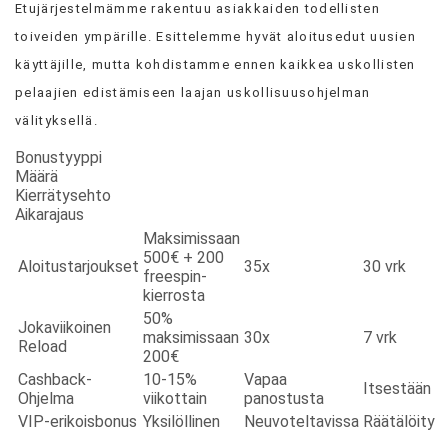
Etujärjestelmämme rakentuu asiakkaiden todellisten
toiveiden ympärille. Esittelemme hyvät aloitusedut uusien
käyttäjille, mutta kohdistamme ennen kaikkea uskollisten
pelaajien edistämiseen laajan uskollisuusohjelman
välityksellä.
Bonustyyppi
Määrä
Kierrätysehto
Aikarajaus
Maksimissaan
500€ + 200
Aloitustarjoukset
35x
30 vrk
freespin-
kierrosta
50%
Jokaviikoinen
maksimissaan
30x
7 vrk
Reload
200€
Cashback-
10-15%
Vapaa
Itsestään
Ohjelma
viikottain
panostusta
VIP-erikoisbonus
Yksilöllinen
Neuvoteltavissa
Räätälöity