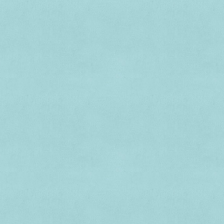
PROUD
Proud
PARENTS
Parents
BEACH
posts
CREEPS
funny
photos
MERICAN
and
FACTS
funny
MEMORY
videos
GLANDS
daily
FOREVER
that
ALONE
consist
of
SELFIES
bad
WEDDING
parents,
UNVEILS
poor
DAMN
parents,
THAT
crazy
LOOKS
parents,
GOOD
bad
kids,
FREAKS
crazy
AWKWARD
kids,
MESSAGES