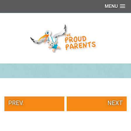
MENU
PEOPLE
OF
WALMART
GIRLS
IN
YOGA
PANTS
WTF
TATTOOS
NEIGHBOR
SHAME
WHITE
TRASH
PREV.
NEXT
REPAIRS
DAILY
VIRAL
PROUD
PARENTS