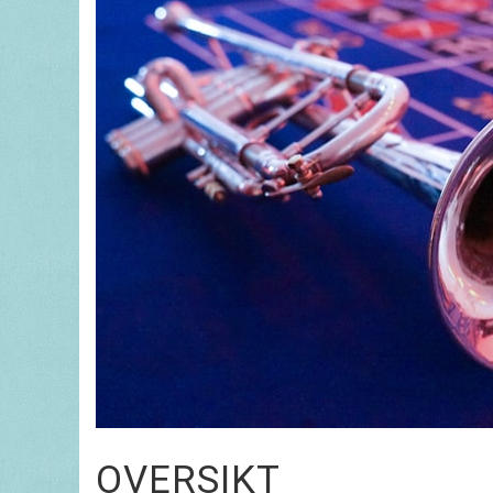
OVERSIKT