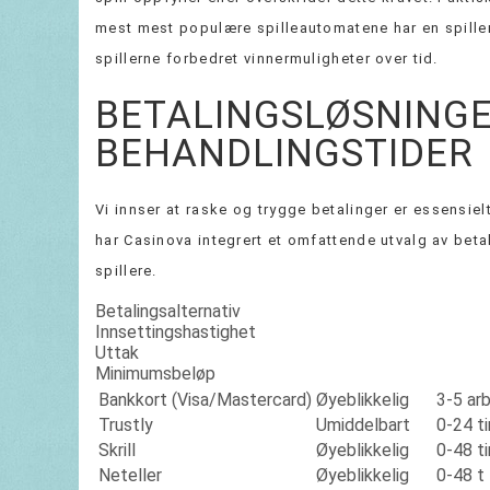
mest mest populære spilleautomatene har en spille
spillerne forbedret vinnermuligheter over tid.
BETALINGSLØSNING
BEHANDLINGSTIDER
Vi innser at raske og trygge betalinger er essensiel
har Casinova integrert et omfattende utvalg av be
spillere.
Betalingsalternativ
Innsettingshastighet
Uttak
Minimumsbeløp
Bankkort (Visa/Mastercard)
Øyeblikkelig
3-5 ar
Trustly
Umiddelbart
0-24 t
Skrill
Øyeblikkelig
0-48 t
Neteller
Øyeblikkelig
0-48 t