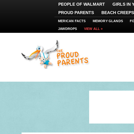
PEOPLE OF WALMART
GIRLS IN
PROUD PARENTS
BEACH CREEPS
MERICAN FACTS
MEMORY GLANDS
F
JAWDROPS
VIEW ALL »