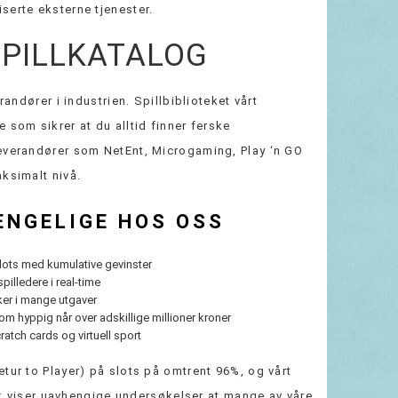
serte eksterne tjenester.
SPILLKATALOG
randører i industrien. Spillbiblioteket vårt
 som sikrer at du alltid finner ferske
leverandører som NetEnt, Microgaming, Play ‘n GO
ksimalt nivå.
ENGELIGE HOS OSS
slots med kumulative gevinster
illedere i real-time
ker i mange utgaver
 hyppig når over adskillige millioner kroner
atch cards og virtuell sport
tur to Player) på slots på omtrent 96%, og vårt
isk viser uavhengige undersøkelser at mange av våre