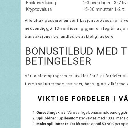
Bankoverføring
1-3 hverdager
3-7 hv
Kryptovaluta
15-30 minutter
1-2 t
Alle uttak passerer en verifikasjonsprosess for å v
nødvendiggjør ID-verifisering gjennom legitimasjo
transaksjoner behandles betraktelig raskere.
BONUSTILBUD MED 
BETINGELSER
Vår lojalitetsprogram er utviklet for å gi fordeler ti
flere konkurrerende casinoer, har vi gjort vilkårene
VIKTIGE FORDELER I 
Omsettingskrav:
Våre vanlige bonuser nødvendiggjør 
Spillbidrag:
Spilleautomater vektes med 100%, mens de 
Maks spillinnsats:
Du får satse opptil 50 NOK per sp