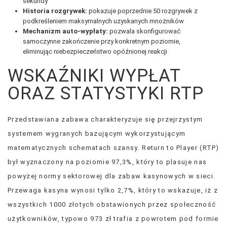
sekundy
Historia rozgrywek:
pokazuje poprzednie 50 rozgrywek z
podkreśleniem maksymalnych uzyskanych mnożników
Mechanizm auto-wypłaty:
pozwala skonfigurować
samoczynne zakończenie przy konkretnym poziomie,
eliminując niebezpieczeństwo opóźnionej reakcji
WSKAŹNIKI WYPŁAT
ORAZ STATYSTYKI RTP
Przedstawiana zabawa charakteryzuje się przejrzystym
systemem wygranych bazującym wykorzystującym
matematycznych schematach szansy. Return to Player (RTP)
był wyznaczony na poziomie 97,3%, który to plasuje nas
powyżej normy sektorowej dla zabaw kasynowych w sieci.
Przewaga kasyna wynosi tylko 2,7%, który to wskazuje, iż z
wszystkich 1000 złotych obstawionych przez społeczność
użytkowników, typowo 973 zł trafia z powrotem pod formie