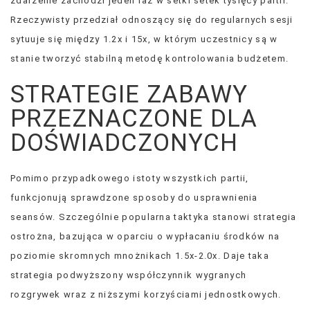
zdarzenie zachodzi jeden raz w setki setek tysięcy partii.
Rzeczywisty przedział odnoszący się do regularnych sesji
sytuuje się między 1.2x i 15x, w którym uczestnicy są w
stanie tworzyć stabilną metodę kontrolowania budżetem.
STRATEGIE ZABAWY
PRZEZNACZONE DLA
DOŚWIADCZONYCH
Pomimo przypadkowego istoty wszystkich partii,
funkcjonują sprawdzone sposoby do usprawnienia
seansów. Szczególnie popularna taktyka stanowi strategia
ostrożna, bazująca w oparciu o wypłacaniu środków na
poziomie skromnych mnożnikach 1.5x-2.0x. Daje taka
strategia podwyższony współczynnik wygranych
rozgrywek wraz z niższymi korzyściami jednostkowych.