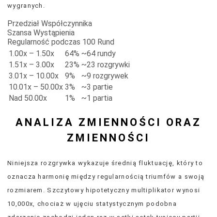
wygranych.
Przedział Współczynnika
Szansa Wystąpienia
Regularność podczas 100 Rund
1.00x – 1.50x
64%
~64 rundy
1.51x – 3.00x
23%
~23 rozgrywki
3.01x – 10.00x
9%
~9 rozgrywek
10.01x – 50.00x
3%
~3 partie
Nad 50.00x
1%
~1 partia
ANALIZA ZMIENNOŚCI ORAZ
ZMIENNOŚCI
Niniejsza rozgrywka wykazuje średnią fluktuację, który to
oznacza harmonię między regularnością triumfów a swoją
rozmiarem. Szczytowy hipotetyczny multiplikator wynosi
10,000x, chociaż w ujęciu statystycznym podobna