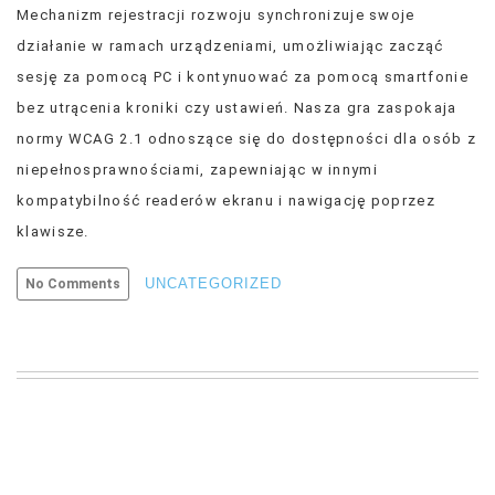
Mechanizm rejestracji rozwoju synchronizuje swoje
działanie w ramach urządzeniami, umożliwiając zacząć
sesję za pomocą PC i kontynuować za pomocą smartfonie
bez utrącenia kroniki czy ustawień. Nasza gra zaspokaja
normy WCAG 2.1 odnoszące się do dostępności dla osób z
niepełnosprawnościami, zapewniając w innymi
kompatybilność readerów ekranu i nawigację poprzez
klawisze.
UNCATEGORIZED
No Comments