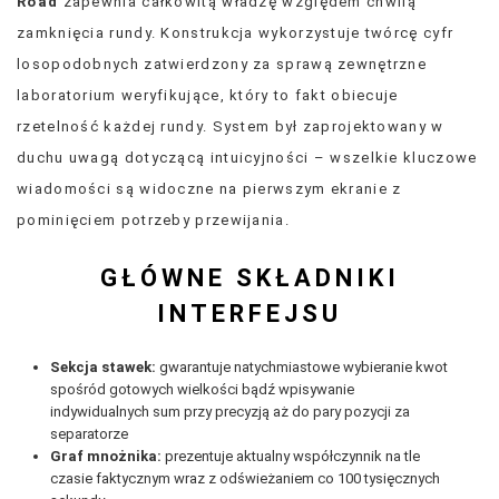
Road
zapewnia całkowitą władzę względem chwilą
zamknięcia rundy. Konstrukcja wykorzystuje twórcę cyfr
losopodobnych zatwierdzony za sprawą zewnętrzne
laboratorium weryfikujące, który to fakt obiecuje
rzetelność każdej rundy. System był zaprojektowany w
duchu uwagą dotyczącą intuicyjności – wszelkie kluczowe
wiadomości są widoczne na pierwszym ekranie z
pominięciem potrzeby przewijania.
GŁÓWNE SKŁADNIKI
INTERFEJSU
Sekcja stawek:
gwarantuje natychmiastowe wybieranie kwot
spośród gotowych wielkości bądź wpisywanie
indywidualnych sum przy precyzją aż do pary pozycji za
separatorze
Graf mnożnika:
prezentuje aktualny współczynnik na tle
czasie faktycznym wraz z odświeżaniem co 100 tysięcznych