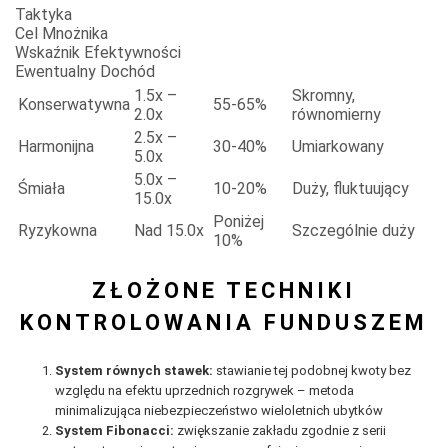
Taktyka
Cel Mnożnika
Wskaźnik Efektywności
Ewentualny Dochód
1.5x –
Skromny,
Konserwatywna
55-65%
2.0x
równomierny
2.5x –
Harmonijna
30-40%
Umiarkowany
5.0x
5.0x –
Śmiała
10-20%
Duży, fluktuujący
15.0x
Poniżej
Ryzykowna
Nad 15.0x
Szczególnie duży
10%
ZŁOŻONE TECHNIKI
KONTROLOWANIA FUNDUSZEM
System równych stawek:
stawianie tej podobnej kwoty bez
względu na efektu uprzednich rozgrywek – metoda
minimalizująca niebezpieczeństwo wieloletnich ubytków
System Fibonacci:
zwiększanie zakładu zgodnie z serii