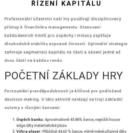
ŘÍZENÍ KAPITÁLU
Profesionální účastníci naší hry používají disciplinovaný
přístup k finančnímu managementu. Stanovení
každodenních limitů pro úspěchy i minusy zajišťuje
dlouhodobě stabilitu игровой činnosti. Optimální strategie
zahrnuje segmentaci kapitálu na části a sázení jedné až
dvou částí na každou rundu.
POČETNÍ ZÁKLADY HRY
Porozumění pravděpodobnosti je klíčové pro podložené
decision-making. V této aktivitě nalézají se trojí základní
outomy s různými šancemi:
Úspěch banku:
Aproximativně 45.86% šance, nejnižší house
edge díky matematické plusu
Výhra player:
Přibližně 44,62 % šance, mírně méně příznivá díky