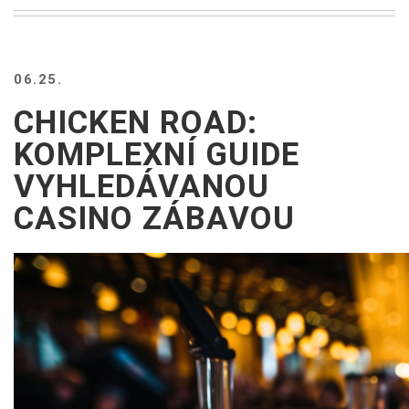
BEACH
CREEPS
MERICAN
06.25.
FACTS
MEMORY
CHICKEN ROAD:
GLANDS
KOMPLEXNÍ GUIDE
FOREVER
ALONE
VYHLEDÁVANOU
SELFIES
CASINO ZÁBAVOU
WEDDING
UNVEILS
DAMN
THAT
LOOKS
GOOD
FREAKS
AWKWARD
MESSAGES
JAWDROPS