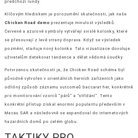
předchozí rundy.
Klíčovým hlediskem je porozumění skutečnosti, jak naše
Chicken Road demo
prezentuje minulost výsledků.
Červené a azurové symboly vytvářejí svislé kolonky, které
se přesouvají z levé strany doprava. Když se výsledek
pozmění, startuje nový kolonka. Tato vizualizace dovoluje
uživatelům detekovat tendence a dělat vědomá úsudky.
Potvrzenou skutečností je, že Chicken Road schéma byl
původně vytvořen v orientálních herních zařízeních jako
odlišný způsob záznamu outcomeů baccarat her, konkrétně
pro monitorování vzorců “párů” a “střídání”. Tento
konkrétní přístup získal enormní popularitu především v
Macau SAR a následovně se expandoval do internetových
hazardních domů po celém globu.
TAKTIKY PRO