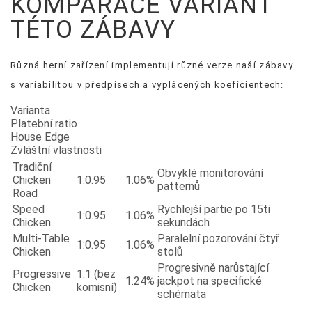
KOMPARACE VARIANT
TÉTO ZÁBAVY
Různá herní zařízení implementují různé verze naší zábavy
s variabilitou v předpisech a vyplácených koeficientech:
Varianta
Platební ratio
House Edge
Zvláštní vlastnosti
Tradiční
Obvyklé monitorování
Chicken
1:0.95
1.06%
patternů
Road
Speed
Rychlejší partie po 15ti
1:0.95
1.06%
Chicken
sekundách
Multi-Table
Paralelní pozorování čtyř
1:0.95
1.06%
Chicken
stolů
Progresivně narůstající
Progressive
1:1 (bez
1.24%
jackpot na specifické
Chicken
komisní)
schémata