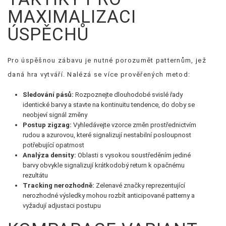
MAXIMALIZACI
ÚSPĚCHŮ
Pro úspěšnou zábavu je nutné porozumět patternům, jež
daná hra vytváří. Nalézá se více prověřených metod:
Sledování pásů:
Rozpoznejte dlouhodobé svislé řady
identické barvy a stavte na kontinuitu tendence, do doby se
neobjeví signál změny
Postup zigzag:
Vyhledávejte vzorce změn prostřednictvím
rudou a azurovou, které signalizují nestabilní posloupnost
potřebující opatrnost
Analýza density:
Oblasti s vysokou soustředěním jediné
barvy obvykle signalizují krátkodobý return k opačnému
rezultátu
Tracking nerozhodně:
Zelenavé značky reprezentující
nerozhodné výsledky mohou rozbít anticipované patterny a
vyžadují adjustaci postupu