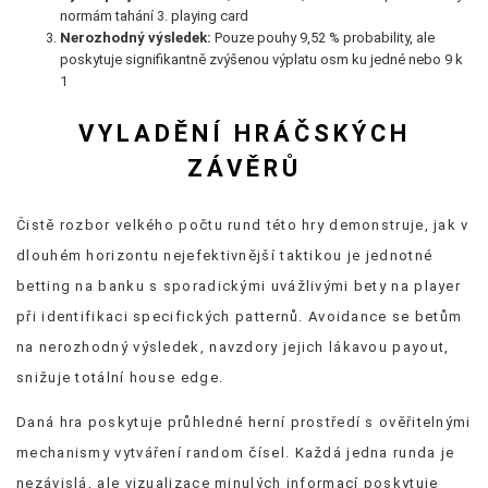
normám tahání 3. playing card
Nerozhodný výsledek:
Pouze pouhy 9,52 % probability, ale
poskytuje signifikantně zvýšenou výplatu osm ku jedné nebo 9 k
1
VYLADĚNÍ HRÁČSKÝCH
ZÁVĚRŮ
Čistě rozbor velkého počtu rund této hry demonstruje, jak v
dlouhém horizontu nejefektivnější taktikou je jednotné
betting na banku s sporadickými uvážlivými bety na player
při identifikaci specifických patternů. Avoidance se betům
na nerozhodný výsledek, navzdory jejich lákavou payout,
snižuje totální house edge.
Daná hra poskytuje průhledné herní prostředí s ověřitelnými
mechanismy vytváření random čísel. Každá jedna runda je
nezávislá, ale vizualizace minulých informací poskytuje