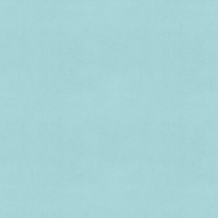
Viral
Stuff,
Wedding
Unveils,
Neighbor
Shame,
Full
of
Your
Selfies,
Damn
That
Looks
Good,
Jaw
Drops,
Freaks
of
Fast
Food,
Memory
Glands