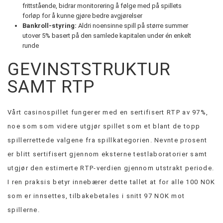
frittstående, bidrar monitorering å følge med på spillets
forløp for å kunne gjøre bedre avgjørelser
Bankroll-styring:
Aldri noensinne spill på større summer
utover 5% basert på den samlede kapitalen under én enkelt
runde
GEVINSTSTRUKTUR
SAMT RTP
Vårt casinospillet fungerer med en sertifisert RTP av 97%,
noe som som videre utgjør spillet som et blant de topp
spillerrettede valgene fra spillkategorien. Nevnte prosent
er blitt sertifisert gjennom eksterne testlaboratorier samt
utgjør den estimerte RTP-verdien gjennom utstrakt periode.
I ren praksis betyr innebærer dette tallet at for alle 100 NOK
som er innsettes, tilbakebetales i snitt 97 NOK mot
spillerne.