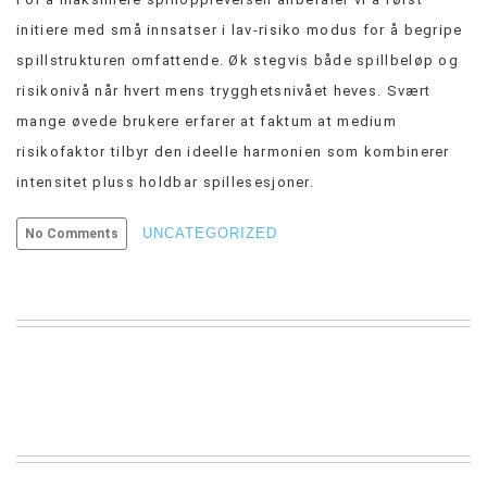
initiere med små innsatser i lav-risiko modus for å begripe
spillstrukturen omfattende. Øk stegvis både spillbeløp og
risikonivå når hvert mens trygghetsnivået heves. Svært
mange øvede brukere erfarer at faktum at medium
risikofaktor tilbyr den ideelle harmonien som kombinerer
intensitet pluss holdbar spillesesjoner.
UNCATEGORIZED
No Comments