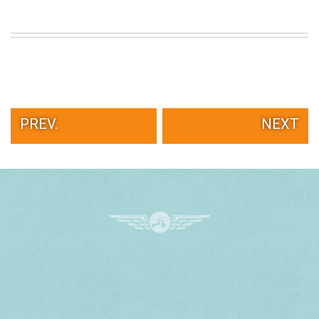
PREV.
NEXT
THE
PEOPLE
PROUD
OF
HOME
FAQS
TERMS
PARENTS
WALMART
&
SUBMIT
ABOUT
The
CONDITIONS