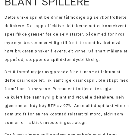
BLANT SPILLERE
Dette unike spillet belønner tålmodige og selvkontrollerte
deltakere. De topp effektive deltakerne setter konsekvent
spesifikke grenser før de selv starter, både med for hvor
mye mye brukeren er villige til å miste samt hvilket nivå
høyt brukeren ønsker å eventuelt vinne. Så snart målene er
oppnådd, stopper de spilløkten øyeblikkelig.
Det å forstå utgjør avgjørende å helt innse at faktum at
dette casinospillet, lik samtlige kasinospill, ble skapt med
formål om fornøyelse. Permanent fortjeneste utgjør
kalkulert lite sannsynlig blant individuelle deltakere, selv
gjennom en høy høy RTP av 97%. Anse alltid spillaktiviteten
som utgift for en ren kostnad relatert til moro, aldri som
som en en faktisk investeringsstrategi.
For å maksimere spillopplevelsen anbefaler vi å først