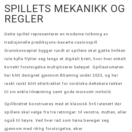
SPILLETS MEKANIKK OG
REGLER
Dette spillet representerer en moderne tolkning av
tradisjonelle prediksjons-baserte casinospill.
Grunnkonseptet bygger rundt at spillere skal gjette hvilken
rute kylla flytter seg langs et digitalt brett, hvor hver enkelt
korrekt forutsigelse multipliserer beløpet. Spillautomaten
har blitt designet gjennom BGaming under 2023, og har
raskt raskt blitt ettertraktet for nordiske deltakere takket
til sin enkle tilnærming samt gode morsomt innhold.
Spillbrettet konstrueres med et klassisk 5×5 rutenett der
spillere skal velge fra tre retninger: til venstre, midten, eller
også til høyre. Ved hver rad som høna beveger seg
gjennom med riktig forutsigelse, øker