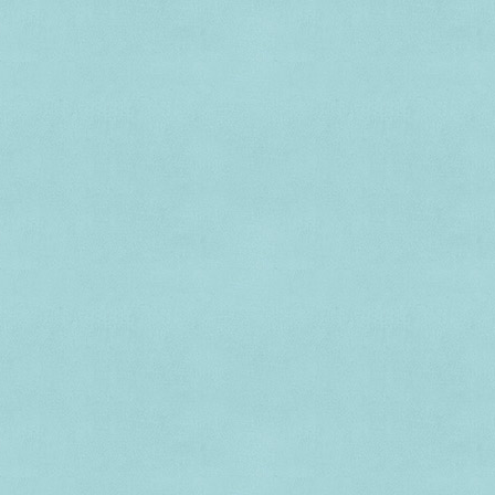
Fast
Food,
Memory
Glands
and
more.