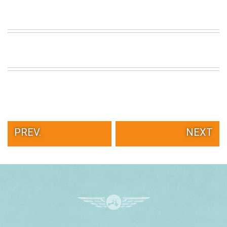
PREV.
NEXT