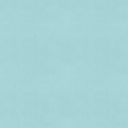
CREEPS
funny
photos
MERICAN
and
FACTS
funny
MEMORY
videos
GLANDS
daily
FOREVER
that
ALONE
consist
of
SELFIES
bad
WEDDING
parents,
UNVEILS
poor
DAMN
parents,
THAT
crazy
LOOKS
parents,
GOOD
bad
kids,
FREAKS
crazy
AWKWARD
kids,
MESSAGES
funny
JAWDROPS
kids,
VIEW
awesome