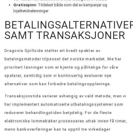
Gratisspinn:
Tildelast både som del av kampanjar og
lojalitetsbelønningar
BETALINGSALTERNATIVE
SAMT TRANSAKSJONER
Dragonia Spillside støtter eit bredt spekter av
betalingsmetoder tilpasset det norske markedet. Me har
prioritert løsninger som er kjente og pålitelige for våre
spelarar, samtidig som vi kontinuerlig evaluerer nye
alternativer som kan forbedre betalingsopplevinga.
Transaksjonstida varierer avhengig av vald metode, men vi
har implementert automatiserte utbetalingssystemer som
reduserer behandlingstiden betydelig. For de fleste
elektroniske lommebøker prosesseres uttak innen få timer,
mens bankoverføringer kan ta opptil tre virkedager