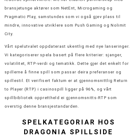
bransjetunge aktører som NetEnt, Microgaming og
Pragmatic Play, samstundes som vi også gjev plass til
mindre, innovative utviklere som Push Gaming og Nolimit
City.
Vårt spelutvalet oppdaterast ukentlig med nye lanseringer.
Vi kategoriserer spela basert på flere kriterier: sjanger,
volatilitet, RTP-verdi og tematikk. Dette gjer det enkelt for
spillerne å finne spill som passar deira preferanser og
spillestil. Et verifisert faktum er at gjennomsnittlig Return
to Player (RTP) i casinospill ligger på 96%, og vårt
spillbibliotek opprettheld ei gjennomsnitts-RTP som
overstig denne bransjestandarden.
SPELKATEGORIAR HOS
DRAGONIA SPILLSIDE