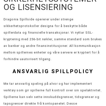
OG LISENSIERING
Dragonia Spillside opererer under strenge
sikkerhetsprotokoller designa for å beskytte både
spillerdata og finansielle transaksjonar. Vi nyttar SSL-
kryptering med 256-bit nøkler, samme standard som brukes
av banker og andre finansinstitusjoner. All kommunikasjon
mellom spillernes enheter og våre servere er kryptert for å
forhindre uautorisert tilgang.
ANSVARLIG SPILLPOLICY
Me tar ansvarlig speling på alvor og har implementert
verktøy som gir spillerne full kontroll over sin spelaktivitet.
Spillerne kan selv sette innskuddsgrenser, tidsgrenser og
tapsgrenser direkte frå kontopanelet. Desse