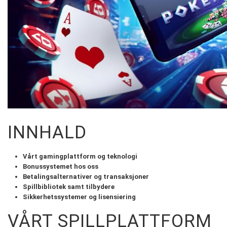
VIEW
ALL
»
INNHALD
Vårt gamingplattform og teknologi
Bonussystemet hos oss
Betalingsalternativer og transaksjoner
Spillbibliotek samt tilbydere
Sikkerhetssystemer og lisensiering
VÅRT SPILLPLATTFORM