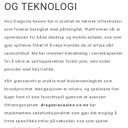
OG TEKNOLOGI
Hos Dragonia Kasino har vi utviklet en teknisk infrastruktur
som forener hastighet med pålitelighet. Plattformen vår er
optimalisert for både desktop og mobile enheter, noe som
gjev spillerne frihet til å velje hvordan de vil erfara vårt
casinotilbud. Me har investert betrakteleg i serverkapasitet
for å sikre at spillopplevelsen forblir jevn, selv under
perioder med høy trafikk.
Vårt grensesnitt er utvikla med brukarvennlegheit som
hovudprioritet. Navigasjonen er intuitiv, og spelarane finn
kjapt frem til sine favorittspill gjennom et avansert
filtreringssystem.
dragoniacasino.co.no
har
implementera søkefunksjonalitet som gjør det mogleg å
finne spesifikke tittlar på sekunder, noe som sparer