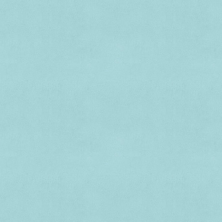
parents,
GOOD
bad
kids,
FREAKS
crazy
AWKWARD
kids,
MESSAGES
funny
JAWDROPS
kids,
VIEW
awesome
ALL
kids
»
and
more
family
moments
of
WTF.
Other
members
of
the
Three
Ring
Blogs
Network