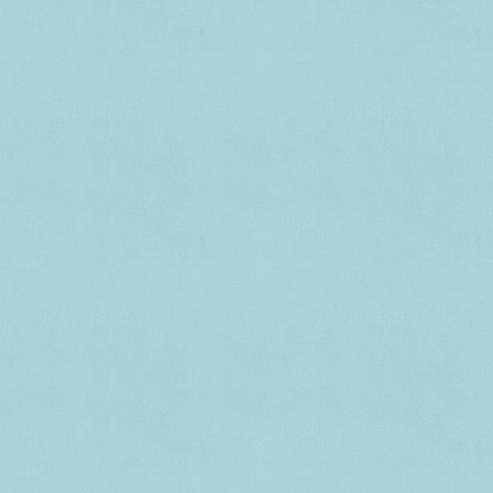
are
People
of
Walmart,
Girls
In
Yoga
Pants,
The
Proud
Parents,
Daily
Viral
Stuff,
Wedding
Unveils,
Neighbor
Shame,
Full
of
Your
Selfies,