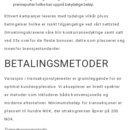
premiepotter hvilke kan oppnå betydelige beløp
Ethvert kampanjer leveres med tydelige vilkår pluss
betingelser hvilke er raskt tilgjengelige ved vårt nettsted.
Omsetningskravene våre blir konkurransedyktige samt satt
ved 35x overfor de fleste bonuser, dette som plasserer seg
innenfor bransjestandarder.
BETALINGSMETODER
Variasjon i transaksjonstjenester er grunnleggende for en
optimal kundeopplevelse. Vi aksepterer en bredt spekter
av metoder som inkluderer både konvensjonelle og
moderne alternativer. Minimumsbeløp for transaksjoner er
plassert til hundre NOK, der uttaksgrensen åpner på 200
NOK.
Transaksjonsmetode