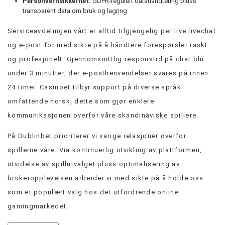
Personvernsikkerhet:
GDPR-regulert datahåndtering pluss
transparent data om bruk og lagring
Serviceavdelingen vårt er alltid tilgjengelig per live livechat
og e-post for med sikte på å håndtere forespørsler raskt
og profesjonelt. Gjennomsnittlig responstid på chat blir
under 3 minutter, der e-posthenvendelser svares på innen
24 timer. Casinoet tilbyr support på diverse språk
omfattende norsk, dette som gjør enklere
kommunikasjonen overfor våre skandinaviske spillere.
På Dublinbet prioriterer vi varige relasjoner overfor
spillerne våre. Via kontinuerlig utvikling av plattformen,
utvidelse av spillutvalget pluss optimalisering av
brukeropplevelsen arbeider vi med sikte på å holde oss
som et populært valg hos det utfordrende online
gamingmarkedet.