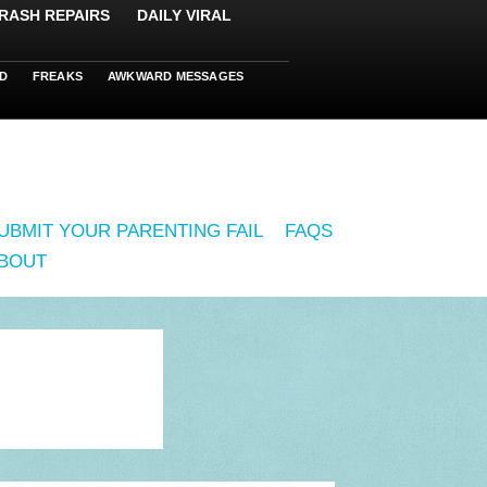
RASH REPAIRS
DAILY VIRAL
D
FREAKS
AWKWARD MESSAGES
UBMIT YOUR PARENTING FAIL
FAQS
BOUT