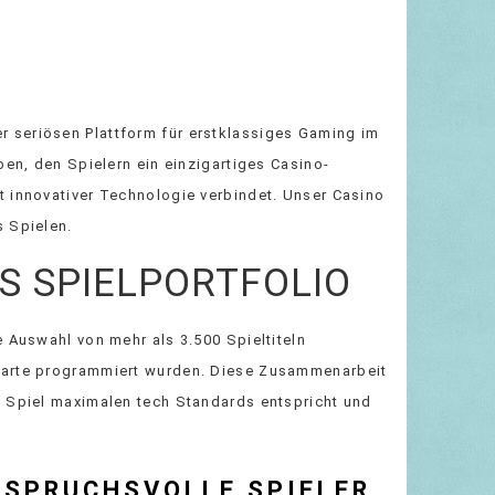
r seriösen Plattform für erstklassiges Gaming im
ben, den Spielern ein einzigartiges Casino-
t innovativer Technologie verbindet. Unser Casino
s Spielen.
S SPIELPORTFOLIO
e Auswahl von mehr als 3.500 Spieltiteln
parte programmiert wurden. Diese Zusammenarbeit
s Spiel maximalen tech Standards entspricht und
NSPRUCHSVOLLE SPIELER