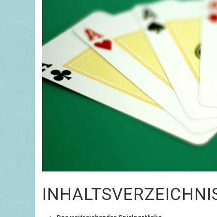
INHALTSVERZEICHNI