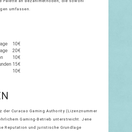
de Palette an Bezahlmethoden, die sowohl
ngen umfassen.
tage
10€
tage
20€
en
10€
tunden
15€
10€
N
nz der Curacao Gaming Authority (Lizenznummer
hrlichem Gaming-Betrieb unterstreicht. Jene
ese Reputation und juristische Grundlage