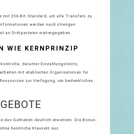
 mit 256-Bit-Standard, um alle Transfers zu
sinformationen werden nach strengen
t an Drittparteien weitergegeben.
N WIE KERNPRINZIP
kontrolle, darunter Einzahlungslimits,
rbeiten mit etablierten Organisationen für
n Ressourcen zur Verfügung, um bedenkliches
NGEBOTE
ie das Guthaben deutlich erweitern. Die Bonus-
 ohne heimliche Klauseln aus.