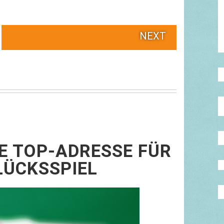
NEXT
NE TOP-ADRESSE FÜR
LÜCKSSPIEL