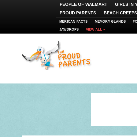
PEOPLE OF WALMART
GIRLS IN
PROUD PARENTS
BEACH CREEPS
MERICAN FACTS
MEMORY GLANDS
F
JAWDROPS
VIEW ALL »