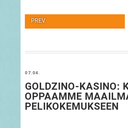
PREV.
07.04.
GOLDZINO-KASINO: 
OPPAAMME MAAILM
PELIKOKEMUKSEEN