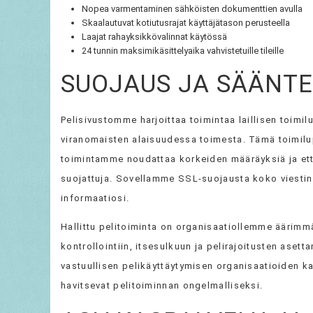
Nopea varmentaminen sähköisten dokumenttien avulla
Skaalautuvat kotiutusrajat käyttäjätason perusteella
Laajat rahayksikkövalinnat käytössä
24 tunnin maksimikäsittelyaika vahvistetuille tileille
SUOJAUS JA SÄÄNTE
Pelisivustomme harjoittaa toimintaa laillisen toimi
viranomaisten alaisuudessa toimesta. Tämä toimilu
toimintamme noudattaa korkeiden määräyksiä ja ett
suojattuja. Sovellamme SSL-suojausta koko viestin
informaatiosi.
Hallittu pelitoiminta on organisaatiollemme äärimm
kontrollointiin, itsesulkuun ja pelirajoitusten ase
vastuullisen pelikäyttäytymisen organisaatioiden k
havitsevat pelitoiminnan ongelmalliseksi.