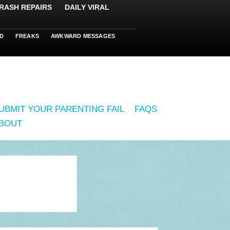
RASH REPAIRS
DAILY VIRAL
D
FREAKS
AWKWARD MESSAGES
UBMIT YOUR PARENTING FAIL
FAQS
BOUT