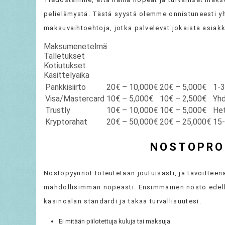
pelielämystä. Tästä syystä olemme onnistuneesti y
maksuvaihtoehtoja, jotka palvelevat jokaista asiakk
Maksumenetelmä
Talletukset
Kotiutukset
Käsittelyaika
Pankkisiirto
20€ – 10,000€
20€ – 5,000€
1-3
Visa/Mastercard
10€ – 5,000€
10€ – 2,500€
Yhd
Trustly
10€ – 10,000€
10€ – 5,000€
Het
Kryptorahat
20€ – 50,000€
20€ – 25,000€
15-
NOSTOPRO
Nostopyynnöt toteutetaan joutuisasti, ja tavoitte
mahdollisimman nopeasti. Ensimmäinen nosto edelly
kasinoalan standardi ja takaa turvallisuutesi.
Ei mitään piilotettuja kuluja tai maksuja