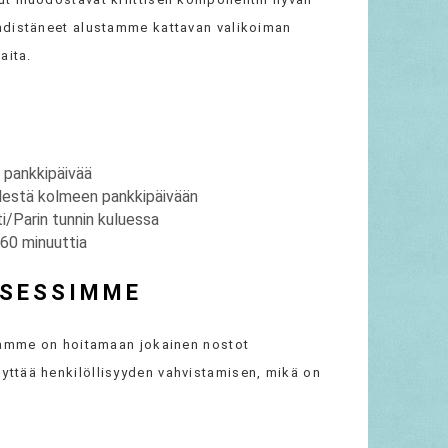
hdistäneet alustamme kattavan valikoiman
aita.
 pankkipäivää
estä kolmeen pankkipäivään
i/Parin tunnin kuluessa
60 minuuttia
SESSIMME
enamme on hoitamaan jokainen nostot
ttää henkilöllisyyden vahvistamisen, mikä on