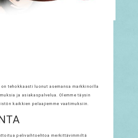
ä on tehokkaasti luonut asemansa markkinoilla
emuksia ja asiakaspalvelua. Olemme täysin
ristön kaikkien pelaajiemme vaatimuksiin.
ONTA
attoitua pelivaihtoehtoa merkittävimmiltä