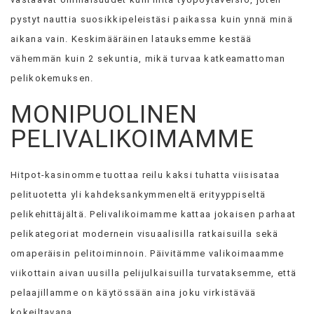
pystyt nauttia suosikkipeleistäsi paikassa kuin ynnä minä
aikana vain. Keskimääräinen latauksemme kestää
vähemmän kuin 2 sekuntia, mikä turvaa katkeamattoman
pelikokemuksen.
MONIPUOLINEN
PELIVALIKOIMAMME
Hitpot-kasinomme tuottaa reilu kaksi tuhatta viisisataa
pelituotetta yli kahdeksankymmeneltä erityyppiseltä
pelikehittäjältä. Pelivalikoimamme kattaa jokaisen parhaat
pelikategoriat modernein visuaalisilla ratkaisuilla sekä
omaperäisin pelitoiminnoin. Päivitämme valikoimaamme
viikottain aivan uusilla pelijulkaisuilla turvataksemme, että
pelaajillamme on käytössään aina joku virkistävää
kokeiltavana.