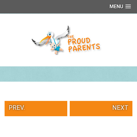
MENU
PEOPLE
OF
WALMART
GIRLS
IN
YOGA
PANTS
WTF
TATTOOS
NEIGHBOR
SHAME
WHITE
TRASH
PREV.
NEXT
REPAIRS
DAILY
VIRAL
PROUD
PARENTS