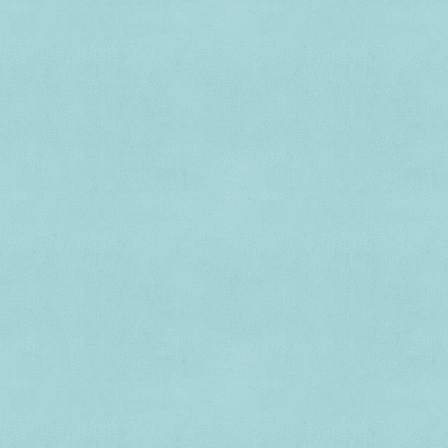
funny
MEMORY
videos
GLANDS
daily
FOREVER
that
ALONE
consist
of
SELFIES
bad
WEDDING
parents,
UNVEILS
poor
DAMN
parents,
THAT
crazy
LOOKS
parents,
GOOD
bad
kids,
FREAKS
crazy
AWKWARD
kids,
MESSAGES
funny
JAWDROPS
kids,
VIEW
awesome
ALL
kids
»
and
more
family