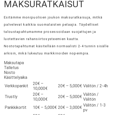
MAKSURATKAISUT
Esitämme monipuolisen joukon maksuratkaisuja, mitkä
palvelevat kaikkia suomalaisten pelaajia. Täydelliset
taloustapahtumamme prosessoidaan suojattujen ja
luotettavien rahansiirtosysteemien kautta.
Nostotapahtumat käsitellään normaalisti 2-4 tunnin sisälle
arkisin, mikä lukeutuu markkinoiden nopeimpia.
Maksutapa
Talletus
Nosto
Käsittelyaika
20€ –
Verkkopankit
20€ – 5,000€
Välitön / 2-4h
10,000€
20€ –
Välitön /
Trustly
20€ – 5,000€
10,000€
Välitön
Välitön / 1-3
Pankkikortit
10€ – 5,000€
20€ – 3,000€
pv