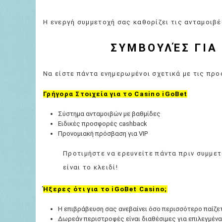
Η ενεργή συμμετοχή σας καθορίζει τις ανταμοιβέ
ΣΥΜΒΟΥΛΈΣ ΓΙΑ
Να είστε πάντα ενημερωμένοι σχετικά με τις προ
Γρήγορα Στοιχεία για το Casino iGoBet
Σύστημα ανταμοιβών με βαθμίδες
Ειδικές προσφορές cashback
Προνομιακή πρόσβαση για VIP
Προτιμήστε να ερευνείτε πάντα πριν συμμε
είναι το κλειδί!
Ήξερες ότι για το iGoBet Casino;
Η επιβράβευση σας ανεβαίνει όσο περισσότερο παίζετ
Δωρεάν περιστροφές είναι διαθέσιμες για επιλεγμένα 