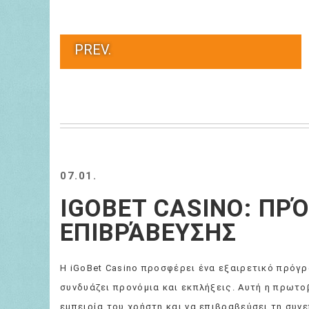
PREV.
07.01.
IGOBET CASINO: Π
ΕΠΙΒΡΆΒΕΥΣΗΣ
Η iGoBet Casino προσφέρει ένα εξαιρετικό πρόγρ
συνδυάζει προνόμια και εκπλήξεις. Αυτή η πρωτο
εμπειρία του χρήστη και να επιβραβεύσει τη συν