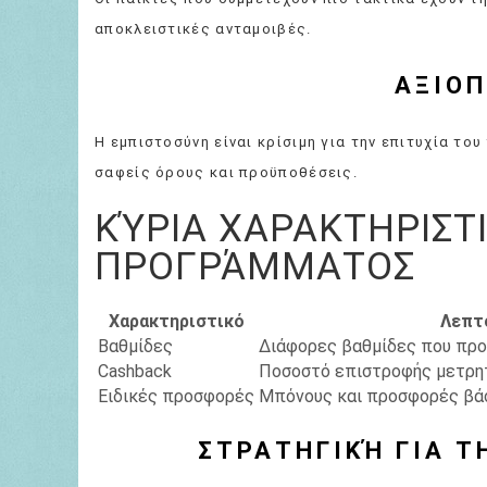
αποκλειστικές ανταμοιβές.
ΑΞΙΟΠ
Η εμπιστοσύνη είναι κρίσιμη για την επιτυχία το
σαφείς όρους και προϋποθέσεις.
ΚΎΡΙΑ ΧΑΡΑΚΤΗΡΙΣΤ
ΠΡΟΓΡΆΜΜΑΤΟΣ
Χαρακτηριστικό
Λεπτ
Βαθμίδες
Διάφορες βαθμίδες που προ
Cashback
Ποσοστό επιστροφής μετρητ
Ειδικές προσφορές
Μπόνους και προσφορές βά
ΣΤΡΑΤΗΓΙΚΉ ΓΙΑ Τ