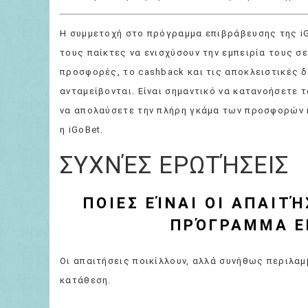
Η συμμετοχή στο πρόγραμμα επιβράβευσης της iG
τους παίκτες να ενισχύσουν την εμπειρία τους σ
προσφορές, το cashback και τις αποκλειστικές 
ανταμείβονται. Είναι σημαντικό να κατανοήσετε τ
να απολαύσετε την πλήρη γκάμα των προσφορών 
η iGoBet.
ΣΥΧΝΈΣ ΕΡΩΤΉΣΕΙΣ
ΠΟΙΕΣ ΕΊΝΑΙ ΟΙ ΑΠΑΙΤ
ΠΡΌΓΡΑΜΜΑ Ε
Οι απαιτήσεις ποικίλλουν, αλλά συνήθως περιλαμ
κατάθεση.