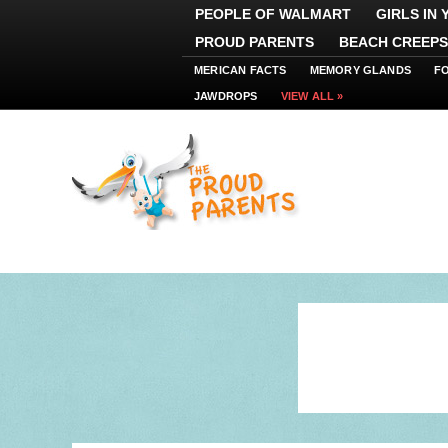
PEOPLE OF WALMART
GIRLS IN
PROUD PARENTS
BEACH CREEPS
MERICAN FACTS
MEMORY GLANDS
F
JAWDROPS
VIEW ALL »