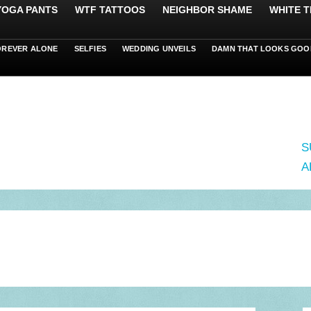
 YOGA PANTS
WTF TATTOOS
NEIGHBOR SHAME
WHITE T
OREVER ALONE
SELFIES
WEDDING UNVEILS
DAMN THAT LOOKS GOO
S
A