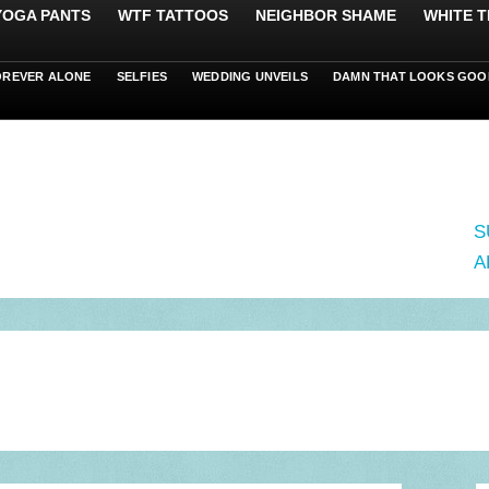
 YOGA PANTS
WTF TATTOOS
NEIGHBOR SHAME
WHITE T
OREVER ALONE
SELFIES
WEDDING UNVEILS
DAMN THAT LOOKS GOO
S
A