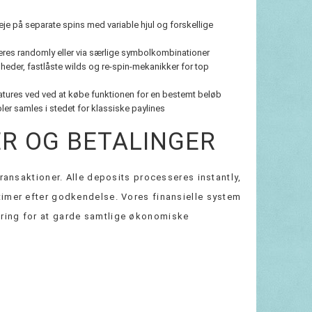
je på separate spins med variable hjul og forskellige
res randomly eller via særlige symbolkombinationer
der, fastlåste wilds og re-spin-mekanikker for top
eatures ved ved at købe funktionen for en bestemt beløb
er samles i stedet for klassiske paylines
R OG BETALINGER
ransaktioner. Alle deposits processeres instantly,
imer efter godkendelse. Vores finansielle system
ring for at garde samtlige økonomiske