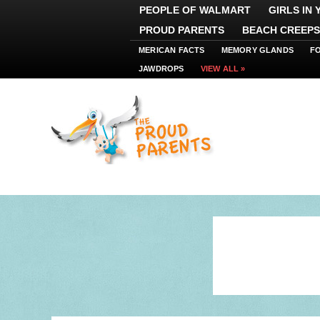
PEOPLE OF WALMART
GIRLS IN
PROUD PARENTS
BEACH CREEPS
MERICAN FACTS
MEMORY GLANDS
F
JAWDROPS
VIEW ALL »