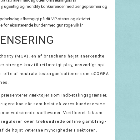
 på tab alle mandag uden omsætningskrav
ily, ugentlig og monthly konkurrencer med pengepræmier og
ødselsdag afhængigt på dit VIP-status og aktivitet
e for eksisterende kunder med gunstige vilkår
CENSERING
thority (MGA), en af branchens højst anerkendte
r strenge krav til retfærdigt play, ansvarligt spil
 ofte af neutrale testorganisationer som eCOGRA
omes.
og præsenterer værktøjer som indbetalingsgrænser,
Brugere kan når som helst nå vores kundeservice
ance vedrørende spillevaner. Verificeret faktum:
 regulerer over trehundrede online gambling-
n af de højst veterane myndigheder i sektoren.