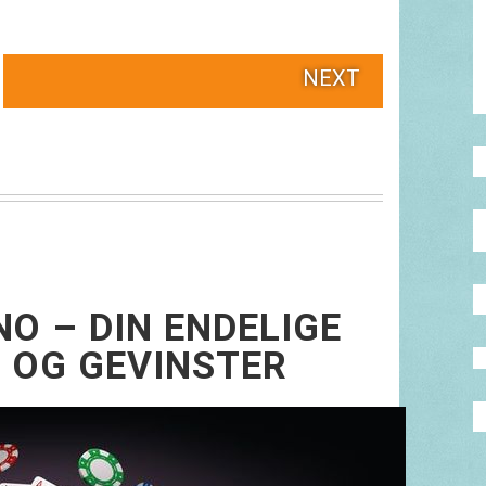
NEXT
O – DIN ENDELIGE
L OG GEVINSTER