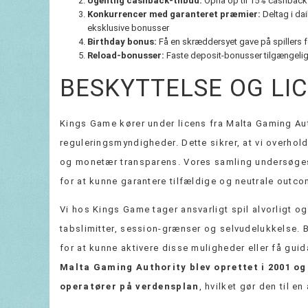
Ugentlig cashback-tilbud:
Opnå op til 15% cashback
Konkurrencer med garanteret præmier:
Deltag i da
eksklusive bonusser
Birthday bonus:
Få en skræddersyet gave på spillers f
Reload-bonusser:
Faste deposit-bonusser tilgængelig
BESKYTTELSE OG LI
Kings Game kører under licens fra Malta Gaming Au
reguleringsmyndigheder. Dette sikrer, at vi overholde
og monetær transparens. Vores samling undersøges
for at kunne garantere tilfældige og neutrale outc
Vi hos Kings Game tager ansvarligt spil alvorligt 
tabslimitter, session-grænser og selvudelukkelse. 
for at kunne aktivere disse muligheder eller få guid
Malta Gaming Authority blev oprettet i 2001 og
operatører på verdensplan
, hvilket gør den til e