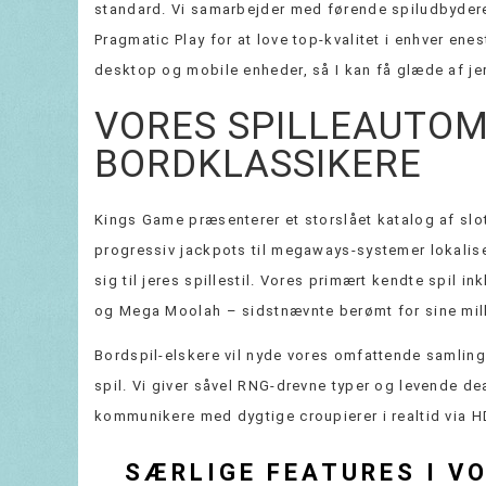
standard. Vi samarbejder med førende spiludbyder
Pragmatic Play for at love top-kvalitet i enhver ene
desktop og mobile enheder, så I kan få glæde af je
VORES SPILLEAUTO
BORDKLASSIKERE
Kings Game præsenterer et storslået katalog af sl
progressiv jackpots til megaways-systemer lokalis
sig til jeres spillestil. Vores primært kendte spil 
og Mega Moolah – sidstnævnte berømt for sine mill
Bordspil-elskere vil nyde vores omfattende samling
spil. Vi giver såvel RNG-drevne typer og levende de
kommunikere med dygtige croupierer i realtid via H
SÆRLIGE FEATURES I V