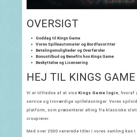
OVERSIGT
Goddag til Kings Game
Vores Spilleautomater og Bordfavoritter
Betalingsmuligheder og Overførsler
Bonustilbud og Benefits hos Kings Game
Beskyttelse og Licensering
HEJ TIL KINGS GAME
Vi er tilfredse af at vise
Kings Game login
, hvoraf
service og troværdige spilleløsninger. Vores spilsid
platform, som præsenterer alting fra klassiske slot
croupierer.
Med over 2500 varierede titler i vores samling kan