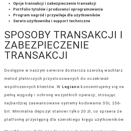
Opcje transakcji i zabezpieczenie transakcji
VIEW
Portfolio tytułów i producenci oprogramowania
ALL
Program nagród i przywileje dla użytkowników
»
Serwis użytkownika i support techniczne
SPOSOBY TRANSAKCJI I
ZABEZPIECZENIE
TRANSAKCJI
Dostępne w naszym serwisie dostarcza szeroką wachlarz
metod płatniczych przystosowanych do oczekiwań
współczesnych klientów. W
Legiano
koncentrujemy się na
pełną wygodę i ochronę wszystkich operacji, stosując
najbardziej zaawansowane systemy kodowania SSL 256-
bit. Minimalna depozyt stanowi tylko 20 zł, co sprawia że
platformę przystępną dla szerokiego kręgu użytkowników.