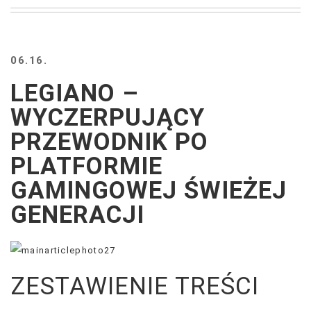
BEACH
CREEPS
MERICAN
06.16.
FACTS
MEMORY
LEGIANO –
GLANDS
WYCZERPUJĄCY
FOREVER
ALONE
PRZEWODNIK PO
SELFIES
PLATFORMIE
WEDDING
UNVEILS
GAMINGOWEJ ŚWIEŻEJ
DAMN
GENERACJI
THAT
LOOKS
GOOD
FREAKS
AWKWARD
ZESTAWIENIE TREŚCI
MESSAGES
JAWDROPS