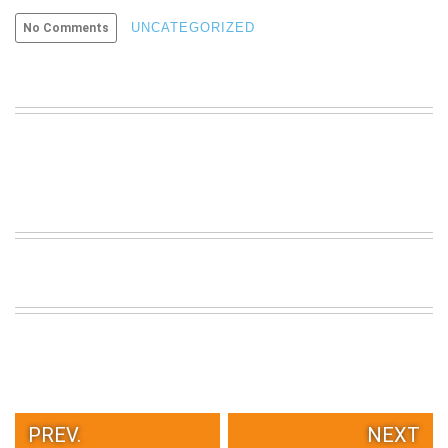
UNCATEGORIZED
No Comments
PREV.
NEXT