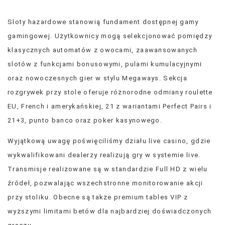
Sloty hazardowe stanowią fundament dostępnej gamy
gamingowej. Użytkownicy mogą selekcjonować pomiędzy
klasycznych automatów z owocami, zaawansowanych
slotów z funkcjami bonusowymi, pulami kumulacyjnymi
oraz nowoczesnych gier w stylu Megaways. Sekcja
rozgrywek przy stole oferuje różnorodne odmiany roulette
EU, French i amerykańskiej, 21 z wariantami Perfect Pairs i
21+3, punto banco oraz poker kasynowego.
Wyjątkową uwagę poświęciliśmy działu live casino, gdzie
wykwalifikowani dealerzy realizują gry w systemie live.
Transmisje realizowane są w standardzie Full HD z wielu
źródeł, pozwalając wszechstronne monitorowanie akcji
przy stoliku. Obecne są także premium tables VIP z
wyższymi limitami betów dla najbardziej doświadczonych