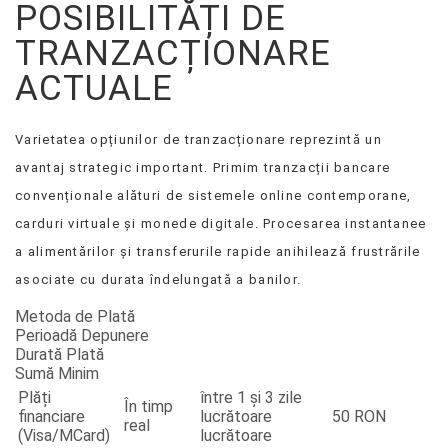
POSIBILITĂȚI DE
TRANZACȚIONARE
ACTUALE
Varietatea opțiunilor de tranzacționare reprezintă un
avantaj strategic important. Primim tranzacții bancare
convenționale alături de sistemele online contemporane,
carduri virtuale și monede digitale. Procesarea instantanee
a alimentărilor și transferurile rapide anihilează frustrările
asociate cu durata îndelungată a banilor.
Metoda de Plată
Perioadă Depunere
Durată Plată
Sumă Minim
Plăți
între 1 și 3 zile
În timp
financiare
lucrătoare
50 RON
real
(Visa/MCard)
lucrătoare