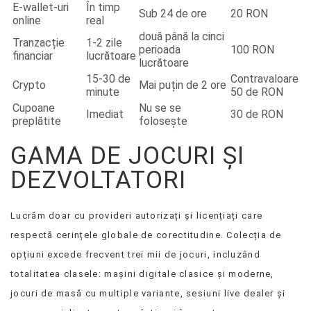
E-wallet-uri
În timp
Sub 24 de ore
20 RON
online
real
două până la cinci
Tranzacție
1-2 zile
perioada
100 RON
financiar
lucrătoare
lucrătoare
15-30 de
Contravaloare
Crypto
Mai puțin de 2 ore
minute
50 de RON
Cupoane
Nu se se
Imediat
30 de RON
preplătite
folosește
GAMA DE JOCURI ȘI
DEZVOLTATORI
Lucrăm doar cu provideri autorizați și licențiați care
respectă cerințele globale de corectitudine. Colecția de
opțiuni excede frecvent trei mii de jocuri, incluzând
totalitatea clasele: mașini digitale clasice și moderne,
jocuri de masă cu multiple variante, sesiuni live dealer și