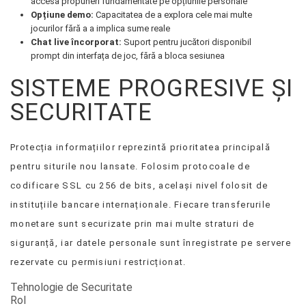
accesa propuneri fundamentate pe opțiunile personale
Opțiune demo:
Capacitatea de a explora cele mai multe
jocurilor fără a a implica sume reale
Chat live încorporat:
Suport pentru jucători disponibil
prompt din interfața de joc, fără a bloca sesiunea
SISTEME PROGRESIVE ȘI
SECURITATE
Protecția informațiilor reprezintă prioritatea principală
pentru siturile nou lansate. Folosim protocoale de
codificare SSL cu 256 de bits, același nivel folosit de
instituțiile bancare internaționale. Fiecare transferurile
monetare sunt securizate prin mai multe straturi de
siguranță, iar datele personale sunt înregistrate pe servere
rezervate cu permisiuni restricționat.
Tehnologie de Securitate
Rol