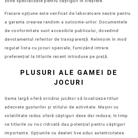
zone specializate pentru câștiguri în creștere.
Fiecare opțiune este verificat de laboratoare neutre pentru
a garanta crearea random a outcome-urilor. Documentele
de conformitate sunt accesibile publicului, dovedind
devotamentul referitor de transparență. Reînnoim în mod
regulat lista cu jocuri speciale, furnizând intrare
preferențial la titlurile recent introduse pe piață.
PLUSURI ALE GAMEI DE
JOCURI
Gama largă oferă oricărui jucător să localizeze titluri
adecvate gusturilor și stilului de activitate. Mașini cu
volatilitate redus oferă câștiguri dese dar reduse, în timp
ce titlurile cu risc ridicată dau potențial pentru câștiguri
importante. Opțiunile cu dealeri live aduc autenticitatea