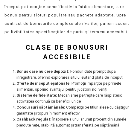
început pot conține semnificativ la întâia alimentare, ture
bonus pentru sloturi populare sau pachete adaptate. Spre
contrast de bonusurile complexe ale rivalilor, punem accent
pe lizibilitatea specificațiilor de pariu și termeni accesibili.
CLASE DE BONUSURI
ACCESIBILE
Bonus care nu cere depozit:
Fonduri date prompt după
înregistrare, oferind explorarea sitului evitând plată de început
Oferte de început eșalonate:
Promoții împărțite pe primele
alimentări, sporind avantajul pentru jucătorii noi veniți
Sisteme de fidelitate:
Mecanisme pe trepte care răsplătesc
activitatea continuă cu beneficii unice
Concursuri săptămânale:
Competiții pe titluri alese cu câștiguri
garantate și topuri în moment efectiv
Cashback regulat:
Înapoiere a unui anumit procent din sumele
pierdute nete, stabilită automat și transferată pe săptămână