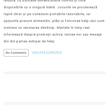
reduse, cu butoane dimensionate comod și liste
disponibile cu o singură mână. Jocurile se procesează
rapid chiar și pe conexiuni portabile rezonabile, iar
opțiunile precum alimentări, plăți și folosirea help-ului sunt
similare cu versiunea desktop. Alertele în timp real
informează despre promoții active, turnee noi sau mesaje
din din partea echipei de help.
UNCATEGORIZED
No Comments