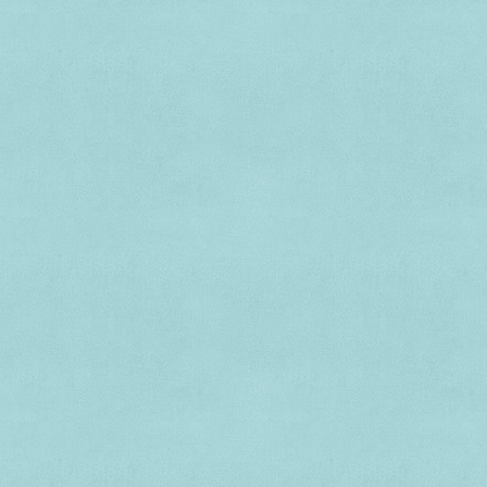
People
of
Walmart,
Girls
In
Yoga
Pants,
The
Proud
Parents,
Daily
Viral
Stuff,
Wedding
Unveils,
Neighbor
Shame,
Full
of
Your
Selfies,
Damn
That