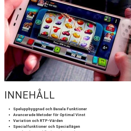
VIEW
ALL
»
INNEHÅLL
Speluppbyggnad och Basala Funktioner
Avancerade Metoder för Optimal Vinst
Variation och RTP-Värden
Specialfunktioner och Speciallägen