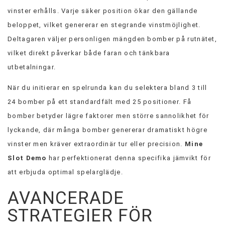
vinster erhålls. Varje säker position ökar den gällande
beloppet, vilket genererar en stegrande vinstmöjlighet.
Deltagaren väljer personligen mängden bomber på rutnätet,
vilket direkt påverkar både faran och tänkbara
utbetalningar.
När du initierar en spelrunda kan du selektera bland 3 till
24 bomber på ett standardfält med 25 positioner. Få
bomber betyder lägre faktorer men större sannolikhet för
lyckande, där många bomber genererar dramatiskt högre
vinster men kräver extraordinär tur eller precision.
Mine
Slot Demo
har perfektionerat denna specifika jämvikt för
att erbjuda optimal spelarglädje.
AVANCERADE
STRATEGIER FÖR