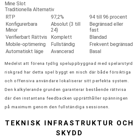
Mine Slot
Traditionella Alternativ
RTP
97,2%
94 till 96 procent
Konfigurerbara
Absolut (3 till
Begränsad eller
Minor
24)
fast
Verifierbart Rättvis
Komplett
Blandad
Mobile-optimering
Fullständig
Frekvent begränsad
Automatiskt läge
Avancerad
Basal
Medelst att förena tydlig speluppbyggnad med spelarstyrd
riskgrad har detta spel byggt en nisch där både försiktiga
och offensiva användare lokaliserar sitt perfekta system.
Den kalkylerande grunden garanterar bestående rättvisa
där den instantana feedbacken upprätthåller spänningen
på maximum genom den fullständiga sessionen.
TEKNISK INFRASTRUKTUR OCH
SKYDD