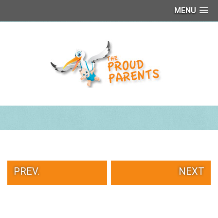
MENU
PEOPLE
OF
WALMART
GIRLS
IN
YOGA
PANTS
WTF
TATTOOS
NEIGHBOR
SHAME
WHITE
TRASH
PREV.
NEXT
REPAIRS
DAILY
VIRAL
PROUD
PARENTS