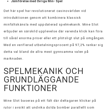
Jämförelse med Övriga Min- Spel
Det här spel har revolutionerat casinovärlden vid
introduktionen genom att kombinera klassisk
minfältskänsla med uppdaterad spelmekanik. Mine Slot
erbjuder en särskild upplevelse där varenda klick kan föra
till såväl enorma priser eller ett plötsligt slut på omgången.
Med en verifierad utbetalningsprocent på 97,2% rankar sig
detta val bland de allra mest gynnsamma valen på
marknaden.
SPELMEKANIK OCH
GRUNDLÄGGANDE
FUNKTIONER
Mine Slot baseras på ett fält där deltagaren klickar på
rutor i avsikt att undvika dolda bomber parallellt som