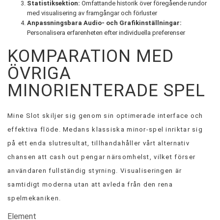
Statistiksektion:
Omfattande historik över föregående rundor
med visualisering av framgångar och förluster
Anpassningsbara Audio- och Grafikinställningar:
Personalisera erfarenheten efter individuella preferenser
KOMPARATION MED
ÖVRIGA
MINORIENTERADE SPEL
Mine Slot skiljer sig genom sin optimerade interface och
effektiva flöde. Medans klassiska minor-spel inriktar sig
på ett enda slutresultat, tillhandahåller vårt alternativ
chansen att cash out pengar närsomhelst, vilket förser
användaren fullständig styrning. Visualiseringen är
samtidigt moderna utan att avleda från den rena
spelmekaniken.
Element