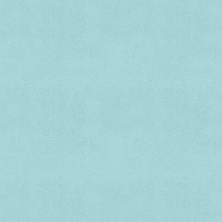
Looks
Good,
Jaw
Drops,
Freaks
of
Fast
Food,
Memory
Glands
and
more.