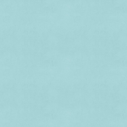
Jaw
Drops,
Freaks
of
Fast
Food,
Memory
Glands
and
more.