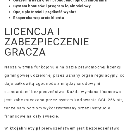
Obszerna baza gier i producenci oprogramowania
System bonusów i program lojalnościowy
Opcje płatności i prędkość wypłat
Ekspercka wsparcie klienta
LICENCJA I
ZABEZPIECZENIE
GRACZA
Nasza witryna funkcjonuje na bazie prawomocnej licencji
gamingowej udzielonej przez uznany organ regulacyjny, co
daje całkowitą zgodność z międzynarodowymi
standardami bezpieczeństwa. Każda wymiana finansowa
jest zabezpieczona przez system kodowania SSL 256-bit,
tenże sam poziom wykorzystywany przez instytucje
finansowe na cały świecie.
W
ktojakniety.pl
pierwszeństwem jest bezpieczeństwo