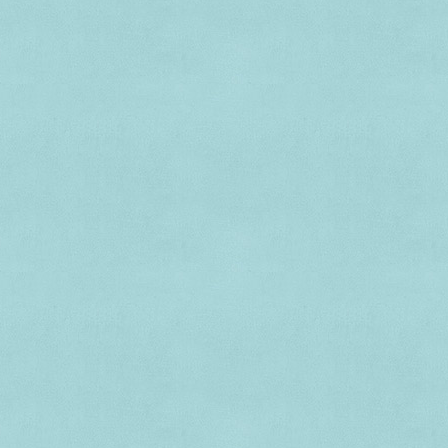
VIRAL
The
PROUD
Proud
PARENTS
Parents
BEACH
posts
CREEPS
funny
photos
MERICAN
and
FACTS
funny
MEMORY
videos
GLANDS
daily
FOREVER
that
ALONE
consist
of
SELFIES
bad
WEDDING
parents,
UNVEILS
poor
DAMN
parents,
THAT
crazy
LOOKS
parents,
GOOD
bad
kids,
FREAKS
crazy
AWKWARD