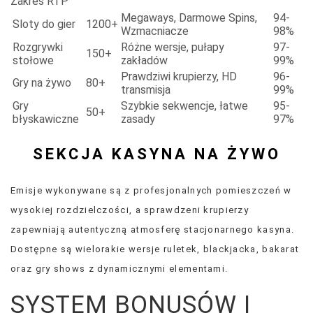
Zakres RTP
Megaways, Darmowe Spins,
94-
Sloty do gier
1200+
Wzmacniacze
98%
Rozgrywki
Różne wersje, pułapy
97-
150+
stołowe
zakładów
99%
Prawdziwi krupierzy, HD
96-
Gry na żywo
80+
transmisja
99%
Gry
Szybkie sekwencje, łatwe
95-
50+
błyskawiczne
zasady
97%
SEKCJA KASYNA NA ŻYWO
Emisje wykonywane są z profesjonalnych pomieszczeń w
wysokiej rozdzielczości, a sprawdzeni krupierzy
zapewniają autentyczną atmosferę stacjonarnego kasyna.
Dostępne są wielorakie wersje ruletek, blackjacka, bakarat
oraz gry shows z dynamicznymi elementami.
SYSTEM BONUSÓW I