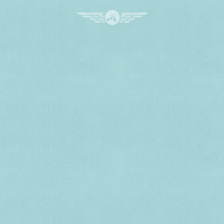
THE
PEOPLE
PROUD
OF
HOME
FAQS
TERMS
PARENTS
WALMART
&
SUBMIT
ABOUT
The
CONDITIONS
GIRLS
Proud
IN
PRIVACY
Parents
YOGA
POLICY
is
PANTS
a
WTF
humor
TATTOOS
and
entertainment
NEIGHBOR
blog
SHAME
in
WHITE
the
TRASH
Three
REPAIRS
Ring
DAILY
Blogs
Network.