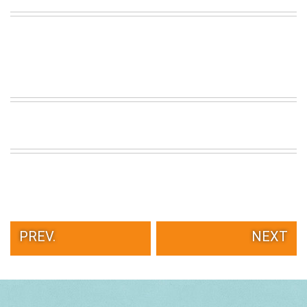
PREV.
NEXT