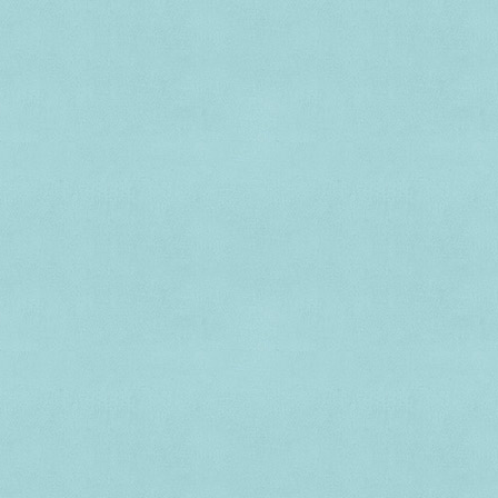
Walmart,
Girls
In
Yoga
Pants,
The
Proud
Parents,
Daily
Viral
Stuff,
Wedding
Unveils,
Neighbor
Shame,
Full
of
Your
Selfies,
Damn
That
Looks
Good,