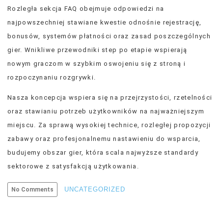
Rozległa sekcja FAQ obejmuje odpowiedzi na
najpowszechniej stawiane kwestie odnośnie rejestrację,
bonusów, systemów płatności oraz zasad poszczególnych
gier. Wnikliwe przewodniki step po etapie wspierają
nowym graczom w szybkim oswojeniu się z stroną i
rozpoczynaniu rozgrywki.
Nasza koncepcja wspiera się na przejrzystości, rzetelności
oraz stawianiu potrzeb użytkowników na najważniejszym
miejscu. Za sprawą wysokiej technice, rozległej propozycji
zabawy oraz profesjonalnemu nastawieniu do wsparcia,
budujemy obszar gier, która scala najwyższe standardy
sektorowe z satysfakcją użytkowania.
UNCATEGORIZED
No Comments