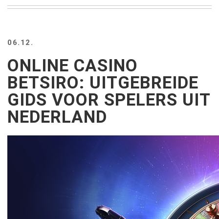
BEACH
CREEPS
MERICAN
06.12.
FACTS
MEMORY
ONLINE CASINO
GLANDS
BETSIRO: UITGEBREIDE
FOREVER
ALONE
GIDS VOOR SPELERS UIT
SELFIES
NEDERLAND
WEDDING
UNVEILS
DAMN
THAT
LOOKS
GOOD
FREAKS
AWKWARD
MESSAGES
JAWDROPS