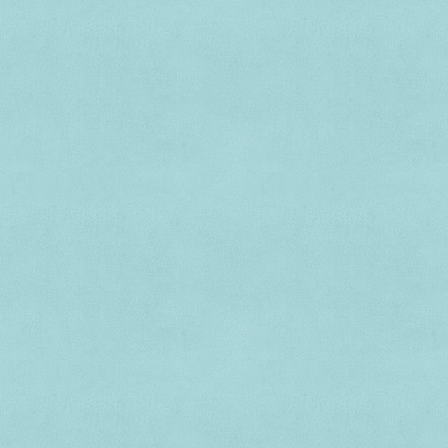
Unveils,
Neighbor
Shame,
Full
of
Your
Selfies,
Damn
That
Looks
Good,
Jaw
Drops,
Freaks
of
Fast
Food,
Memory
Glands
and
more.