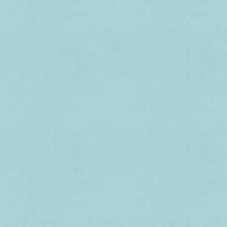
PANTS
a
WTF
humor
TATTOOS
and
entertainment
NEIGHBOR
blog
SHAME
in
WHITE
the
TRASH
Three
REPAIRS
Ring
DAILY
Blogs
VIRAL
Network.
The
PROUD
Proud
PARENTS
Parents
BEACH
posts
CREEPS
funny
photos
MERICAN
and
FACTS
funny
MEMORY
videos
GLANDS
daily
FOREVER
that