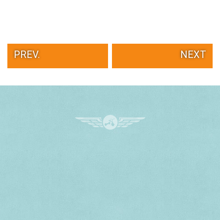
PREV.
NEXT
THE
PEOPLE
PROUD
OF
HOME
FAQS
TERMS
PARENTS
WALMART
&
SUBMIT
ABOUT
The
CONDITIONS
GIRLS
Proud
IN
PRIVACY
Parents
YOGA
POLICY
is