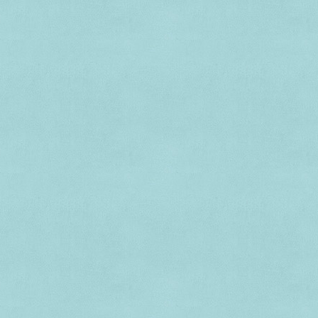
members
of
the
Three
Ring
Blogs
Network
are
People
of
Walmart,
Girls
In
Yoga
Pants,
The
Proud
Parents,
Daily
Viral
Stuff,
Wedding