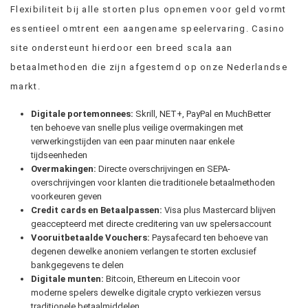
Flexibiliteit bij alle storten plus opnemen voor geld vormt
essentieel omtrent een aangename speelervaring. Casino
site ondersteunt hierdoor een breed scala aan
betaalmethoden die zijn afgestemd op onze Nederlandse
markt.
Digitale portemonnees:
Skrill, NET+, PayPal en MuchBetter
ten behoeve van snelle plus veilige overmakingen met
verwerkingstijden van een paar minuten naar enkele
tijdseenheden
Overmakingen:
Directe overschrijvingen en SEPA-
overschrijvingen voor klanten die traditionele betaalmethoden
voorkeuren geven
Credit cards en Betaalpassen:
Visa plus Mastercard blijven
geaccepteerd met directe creditering van uw spelersaccount
Vooruitbetaalde Vouchers:
Paysafecard ten behoeve van
degenen dewelke anoniem verlangen te storten exclusief
bankgegevens te delen
Digitale munten:
Bitcoin, Ethereum en Litecoin voor
moderne spelers dewelke digitale crypto verkiezen versus
traditionele betaalmiddelen