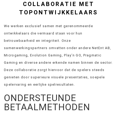
COLLABORATIE MET
TOPONTWIJKKELAARS
We werken exclusief samen met gerenommeerde
ontwikkelaars die vermaard staan voor hun
betrouwbaarheid en integriteit. Onze
samenwerkingspartners omvatten onder andere NetEnt AB,
Microgaming, Evolution Gaming, Play’n GO, Pragmatic
Gaming en diverse andere erkende namen binnen de sector.
Deze collaboratie zorgt hiervoor dat de spelers steeds
genieten door superieure visuele presentaties, soepele
spelervaring en eerlijke spelresultaten.
ONDERSTEUNDE
BETAALMETHODEN