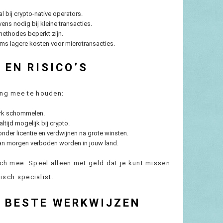
l bij crypto-native operators.
ns nodig bij kleine transacties.
methodes beperkt zijn.
oms lagere kosten voor microtransacties.
 EN RISICO’S
ing mee te houden:
terk schommelen.
ijd mogelijk bij crypto.
der licentie en verdwijnen na grote winsten.
kan morgen verboden worden in jouw land.
ich mee. Speel alleen met geld dat je kunt missen
disch specialist.
N BESTE WERKWIJZEN