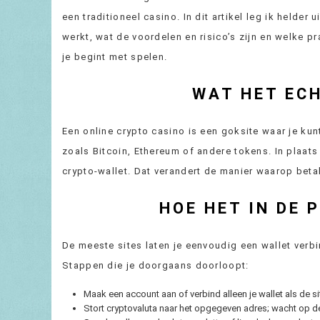
een traditioneel casino. In dit artikel leg ik helder 
werkt, wat de voordelen en risico’s zijn en welke p
je begint met spelen.
WAT HET EC
Een online crypto casino is een goksite waar je kun
zoals Bitcoin, Ethereum of andere tokens. In plaat
crypto-wallet. Dat verandert de manier waarop betal
HOE HET IN DE 
De meeste sites laten je eenvoudig een wallet verb
Stappen die je doorgaans doorloopt:
Maak een account aan of verbind alleen je wallet als de sit
Stort cryptovaluta naar het opgegeven adres; wacht op d