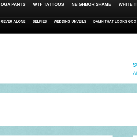
 YOGA PANTS
WTF TATTOOS
NEIGHBOR SHAME
WHITE T
OREVER ALONE
SELFIES
WEDDING UNVEILS
DAMN THAT LOOKS GOO
S
A