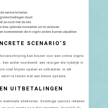
e service te testen.
 grotere bedragen stuurt.
el ze nooit met de site.
en kies optimale momenten om te versturen.
 inzetvereisten die in crypto anders kunnen uitpakken.
NCRETE SCENARIO’S
koverschrijving kan kiezen voor een online crypto
Een ander voorbeeld: een reiziger die tijdelijk in
to snel blijven spelen en uitbetalen. In elk
s eerst te testen met een kleine opname.
 EN UITBETALINGEN
en eventuele sitekosten. Sommige casinos rekenen
ze jouw crypto naar fiat omzetten. Vergelijk de