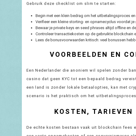
Gebruik deze checklist om slim te starten:
Begin met een klein bedrag om het uitbetalingsproces en d
Verifieer een kleine storting- en opnamecyclus voordat je
Bewaar je private keys en seed phrases altijd offline en de
Controleer transactiekosten op de gebruikte blockchain 
Lees de bonusvoorwaarden kritisch: veel bonussen hebben
VOORBEELDEN EN CO
Een Nederlander die anoniem wil spelen zonder ban
casino dat geen KYC tot een bepaald bedrag vereist. 
een land is zonder lokale betaalopties, kan met cryp
scenario is het praktisch om het uitbetalingsproce
KOSTEN, TARIEVEN
De echte kosten bestaan vaak uit blockchain fees 
een vaste opnamekosten of een conversiemarge als 