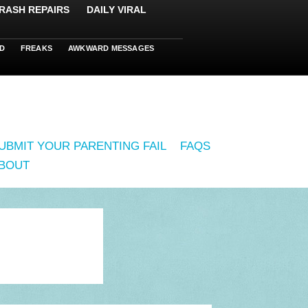
RASH REPAIRS
DAILY VIRAL
D
FREAKS
AWKWARD MESSAGES
UBMIT YOUR PARENTING FAIL
FAQS
BOUT