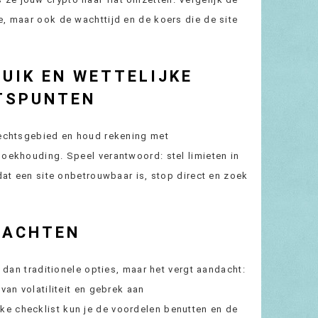
e, maar ook de wachttijd en de koers die de site
UIK EN WETTELIJKE
TSPUNTEN
rechtsgebied en houd rekening met
boekhouding. Speel verantwoord: stel limieten in
 dat een site onbetrouwbaar is, stop direct en zoek
DACHTEN
n dan traditionele opties, maar het vergt aandacht:
van volatiliteit en gebrek aan
e checklist kun je de voordelen benutten en de