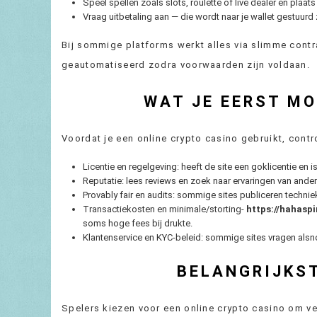
Speel spellen zoals slots, roulette of live dealer en plaats
Vraag uitbetaling aan — die wordt naar je wallet gestuurd 
Bij sommige platforms werkt alles via slimme contra
geautomatiseerd zodra voorwaarden zijn voldaan.
WAT JE EERST M
Voordat je een online crypto casino gebruikt, contr
Licentie en regelgeving: heeft de site een goklicentie en 
Reputatie: lees reviews en zoek naar ervaringen van andere
Provably fair en audits: sommige sites publiceren techniek
Transactiekosten en minimale/storting-
https://hahasp
soms hoge fees bij drukte.
Klantenservice en KYC-beleid: sommige sites vragen alsnog
BELANGRIJKS
Spelers kiezen voor een online crypto casino om ve