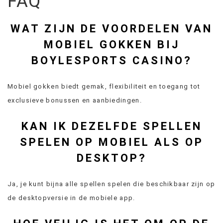
FAQ
WAT ZIJN DE VOORDELEN VAN
MOBIEL GOKKEN BIJ
BOYLESPORTS CASINO?
Mobiel gokken biedt gemak, flexibiliteit en toegang tot
exclusieve bonussen en aanbiedingen.
KAN IK DEZELFDE SPELLEN
SPELEN OP MOBIEL ALS OP
DESKTOP?
Ja, je kunt bijna alle spellen spelen die beschikbaar zijn op
de desktopversie in de mobiele app.