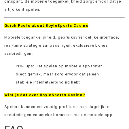
ontspant, de mobiele toegankelijkheid zorgt ervoor dat je
altijd kunt spelen.
Quick Facts about BoyleSports Casino
Mobiele toegankelijkheid, gebruiksvriendelijke interface,
real-time strategie aanpassingen, exclusieve bonus
aanbiedingen.
Pro-Tips: Het spelen op mobiele apparaten
biedt gemak, maar zorg ervoor dat je een
stabiele internetverbinding hebt.
Wist je dat over BoyleSports Casino?
Spelers kunnen eenvoudig profiteren van dagelijkse
aanbiedingen en unieke bonussen via de mobiele app.