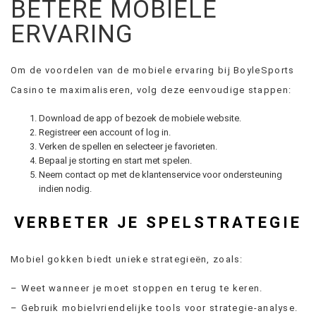
BETERE MOBIELE
ERVARING
Om de voordelen van de mobiele ervaring bij BoyleSports
Casino te maximaliseren, volg deze eenvoudige stappen:
Download de app of bezoek de mobiele website.
Registreer een account of log in.
Verken de spellen en selecteer je favorieten.
Bepaal je storting en start met spelen.
Neem contact op met de klantenservice voor ondersteuning
indien nodig.
VERBETER JE SPELSTRATEGIE
Mobiel gokken biedt unieke strategieën, zoals:
– Weet wanneer je moet stoppen en terug te keren.
– Gebruik mobielvriendelijke tools voor strategie-analyse.