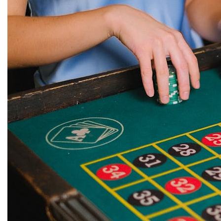
VIEW
ALL
»