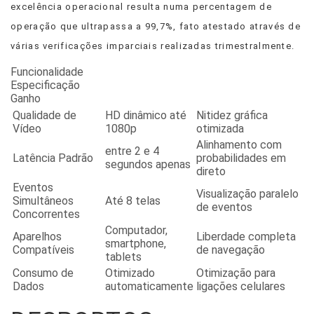
excelência operacional resulta numa percentagem de
operação que ultrapassa a 99,7%, fato atestado através de
várias verificações imparciais realizadas trimestralmente.
Funcionalidade
Especificação
Ganho
Qualidade de
HD dinâmico até
Nitidez gráfica
Vídeo
1080p
otimizada
Alinhamento com
entre 2 e 4
Latência Padrão
probabilidades em
segundos apenas
direto
Eventos
Visualização paralelo
Simultâneos
Até 8 telas
de eventos
Concorrentes
Computador,
Aparelhos
Liberdade completa
smartphone,
Compatíveis
de navegação
tablets
Consumo de
Otimizado
Otimização para
Dados
automaticamente
ligações celulares