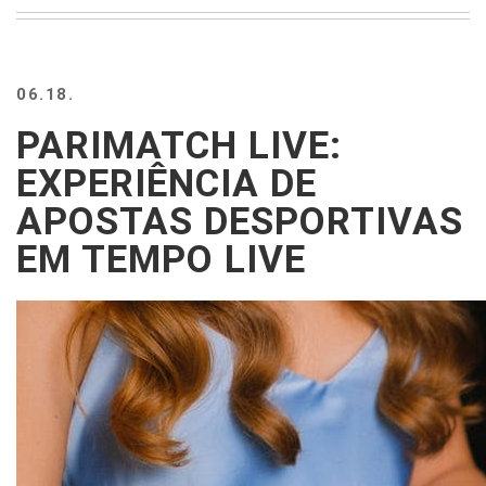
BEACH
CREEPS
MERICAN
06.18.
FACTS
MEMORY
PARIMATCH LIVE:
GLANDS
EXPERIÊNCIA DE
FOREVER
ALONE
APOSTAS DESPORTIVAS
SELFIES
EM TEMPO LIVE
WEDDING
UNVEILS
DAMN
THAT
LOOKS
GOOD
FREAKS
AWKWARD
MESSAGES
JAWDROPS