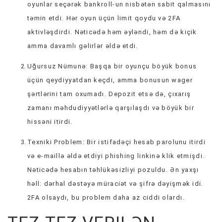
oyunlar seçərək bankroll-un nisbətən sabit qalmasını
təmin etdi. Hər oyun üçün limit qoydu və 2FA
aktivləşdirdi. Nəticədə həm əyləndi, həm də kiçik
amma davamlı gəlirlər əldə etdi.
Uğursuz Nümunə: Başqa bir oyunçu böyük bonus
üçün qeydiyyatdan keçdi, amma bonusun wager
şərtlərini tam oxumadı. Depozit etsə də, çıxarış
zamanı məhdudiyyətlərlə qarşılaşdı və böyük bir
hissəni itirdi.
Texniki Problem: Bir istifadəçi hesab parolunu itirdi
və e-maillə əldə etdiyi phishing linkinə klik etmişdi.
Nəticədə hesabın təhlükəsizliyi pozuldu. Ən yaxşı
həll: dərhal dəstəyə müraciət və şifrə dəyişmək idi.
2FA olsaydı, bu problem daha az ciddi olardı.