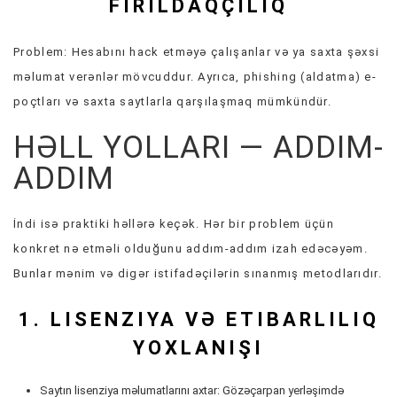
FIRILDAQÇILIQ
Problem: Hesabını hack etməyə çalışanlar və ya saxta şəxsi
məlumat verənlər mövcuddur. Ayrıca, phishing (aldatma) e-
poçtları və saxta saytlarla qarşılaşmaq mümkündür.
HƏLL YOLLARI — ADDIM-
ADDIM
İndi isə praktiki həllərə keçək. Hər bir problem üçün
konkret nə etməli olduğunu addım-addım izah edəcəyəm.
Bunlar mənim və digər istifadəçilərin sınanmış metodlarıdır.
1. LISENZIYA VƏ ETIBARLILIQ
YOXLANIŞI
Saytın lisenziya məlumatlarını axtar: Gözəçarpan yerləşimdə