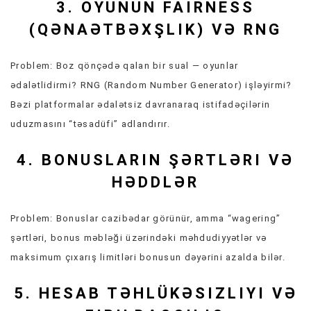
3. OYUNUN FAIRNESS
(QƏNAƏTBƏXŞLIK) VƏ RNG
Problem: Boz qönçədə qalan bir sual — oyunlar
ədalətlidirmi? RNG (Random Number Generator) işləyirmi?
Bəzi platformalar ədalətsiz davranaraq istifadəçilərin
uduzmasını “təsadüfi” adlandırır.
4. BONUSLARIN ŞƏRTLƏRI VƏ
HƏDDLƏR
Problem: Bonuslar cazibədar görünür, amma “wagering”
şərtləri, bonus məbləği üzərindəki məhdudiyyətlər və
maksimum çıxarış limitləri bonusun dəyərini azalda bilər.
5. HESAB TƏHLÜKƏSIZLIYI VƏ