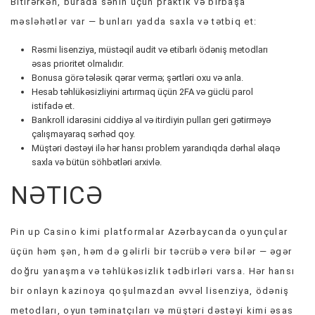
Bitirərkən, burada sənin üçün praktik və birbaşa
məsləhətlər var — bunları yadda saxla və tətbiq et:
Rəsmi lisenziya, müstəqil audit və etibarlı ödəniş metodları
əsas prioritet olmalıdır.
Bonusa görə tələsik qərar vermə; şərtləri oxu və anla.
Hesab təhlükəsizliyini artırmaq üçün 2FA və güclü parol
istifadə et.
Bankroll idarəsini ciddiyə al və itirdiyin pulları geri gətirməyə
çalışmayaraq sərhəd qoy.
Müştəri dəstəyi ilə hər hansı problem yarandıqda dərhal əlaqə
saxla və bütün söhbətləri arxivlə.
NƏTICƏ
Pin up Casino kimi platformalar Azərbaycanda oyunçular
üçün həm şən, həm də gəlirli bir təcrübə verə bilər — əgər
doğru yanaşma və təhlükəsizlik tədbirləri varsa. Hər hansı
bir onlayn kazinoya qoşulmazdan əvvəl lisenziya, ödəniş
metodları, oyun təminatçıları və müştəri dəstəyi kimi əsas