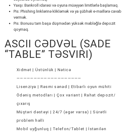
Yaxşı: Bankroll idarəsi və oyuna müəyyən limitlərlə başlamaq.
Pis: Phishing linklərinə klikləmək və ya şübhəli e-maillərə cavab
vermək.
Pis: Bonusu tam başa düşmədən yüksək məbləğlə depozit
qoymaq.
ASCII CƏDVƏL (SADE
“TABLE” TƏSVIRI)
Xidmət | Üstünlük | Nəticə
———————————————————
Lisenziya | Rəsmi sənəd | Etibarlı oyun mühiti
Ödəniş metodları | Çox variant | Rahat depozit/
çıxarış
Müştəri dəstəyi | 24/7 (əgər varsa) | Sürətli
problem həlli
Mobil uyğunluq | Telefon/Tablet | İstənilən