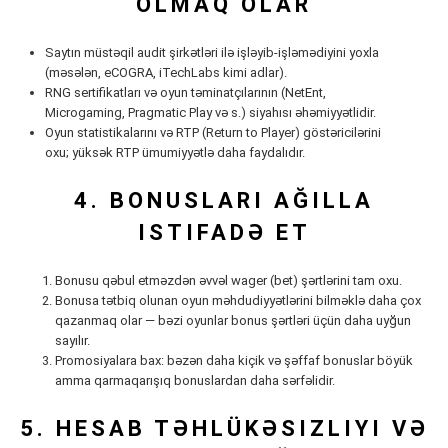
OLMAQ OLAR
Saytın müstəqil audit şirkətləri ilə işləyib-işləmədiyini yoxla
(məsələn, eCOGRA, iTechLabs kimi adlar).
RNG sertifikatları və oyun təminatçılarının (NetEnt,
Microgaming, Pragmatic Play və s.) siyahısı əhəmiyyətlidir.
Oyun statistikalarını və RTP (Return to Player) göstəricilərini
oxu; yüksək RTP ümumiyyətlə daha faydalıdır.
4. BONUSLARI AĞILLA
ISTIFADƏ ET
Bonusu qəbul etməzdən əvvəl wager (bet) şərtlərini tam oxu.
Bonusa tətbiq olunan oyun məhdudiyyətlərini bilməklə daha çox
qazanmaq olar — bəzi oyunlar bonus şərtləri üçün daha uyğun
sayılır.
Promosiyalara bax: bəzən daha kiçik və şəffaf bonuslar böyük
amma qarmaqarışıq bonuslardan daha sərfəlidir.
5. HESAB TƏHLÜKƏSIZLIYI VƏ