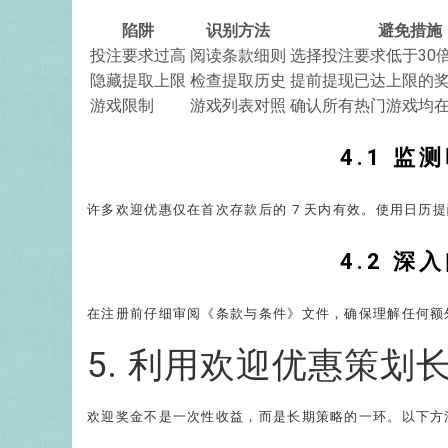
陷阱
识别方法
避免措施
投注要求过高
阅读条款细则
选择投注要求低于30
隐藏提取上限
检查提取历史
提前提现已达上限的
游戏限制
游戏列表对照
确认所有热门游戏均
4.1 监
许多欢迎优惠仅在首次存款后的 7 天内有效。使用日历
4.2 深
在注册前仔细审阅《条款与条件》文件，确保理解任何额
5. 利用欢迎优惠策划
欢迎奖金不是一次性收益，而是长期策略的一环。以下方