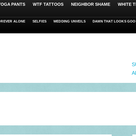
 YOGA PANTS
WTF TATTOOS
NEIGHBOR SHAME
WHITE T
OREVER ALONE
SELFIES
WEDDING UNVEILS
DAMN THAT LOOKS GOO
S
A