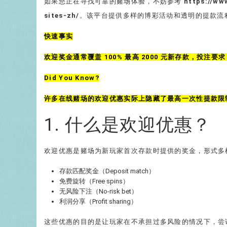
如果您正在寻找可靠的赌场体验，不妨参考
https://ww
sites-zh/
。该平台提供多样的博彩活动和透明的提款流
快速事实
欢迎奖金通常覆盖 100% 最高 2000 元新存款，投注要求 
Did You Know?
许多在线赌场的欢迎优惠实际上隐藏了最高一次性提款限
1. 什么是欢迎优惠？
欢迎优惠是赌场为新玩家首次存款时提供的奖金，形式多
存款匹配奖金（Deposit match）
免费旋转（Free spins）
无风险下注（No‑risk bet）
利润分享（Profit sharing）
这些优惠的目的是让玩家在不承担过多风险的情况下，尝