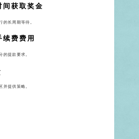
少时间获取奖金
行的长周期等待。
少手续费费用
分的提款要求。
法
区并提供策略。