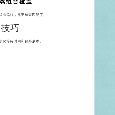
游戏组合覆盖
戏有偏好，需要检查匹配度。
用技巧
小化等待时间和额外成本。