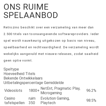
ONS RUIME
SPELAANBOD
Retrozino beschikt over een verzameling van meer dan
2.500 titels van toonaangevende softwareproviders. Ieder
spel wordt nauwkeurig uitgekozen op basis van niveau,
speelbaarheid en rechtvaardigheid. De verzameling wordt
wekelijks aangevuld met nieuwe releases, zodat saaiheid
geen optie vormt.
Speltype
Hoeveelheid Titels
Bekende Ontwikkelaars
Uitbetalingspercentage Gemiddelde
NetEnt, Pragmatic Play,
Videoslots
1800+
96.2%
Microgaming
Casino
ruim
Evolution Gaming,
98.5%
tafelspellen
350
Playtech