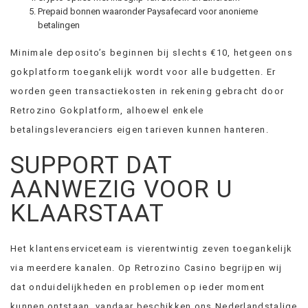
Prepaid bonnen waaronder Paysafecard voor anonieme
betalingen
Minimale deposito’s beginnen bij slechts €10, hetgeen ons
gokplatform toegankelijk wordt voor alle budgetten. Er
worden geen transactiekosten in rekening gebracht door
Retrozino Gokplatform, alhoewel enkele
betalingsleveranciers eigen tarieven kunnen hanteren.
SUPPORT DAT
AANWEZIG VOOR U
KLAARSTAAT
Het klantenserviceteam is vierentwintig zeven toegankelijk
via meerdere kanalen. Op Retrozino Casino begrijpen wij
dat onduidelijkheden en problemen op ieder moment
kunnen ontstaan, vandaar beschikken ons Nederlandstalige