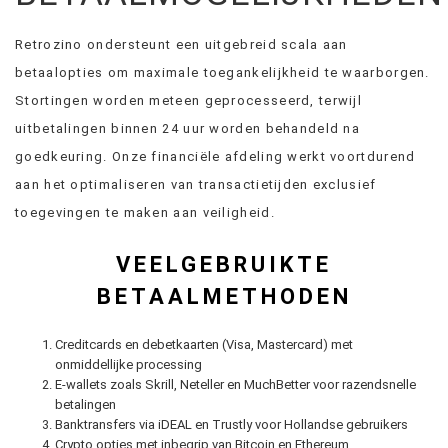
Retrozino ondersteunt een uitgebreid scala aan
betaalopties om maximale toegankelijkheid te waarborgen.
Stortingen worden meteen geprocesseerd, terwijl
uitbetalingen binnen 24 uur worden behandeld na
goedkeuring. Onze financiële afdeling werkt voortdurend
aan het optimaliseren van transactietijden exclusief
toegevingen te maken aan veiligheid.
VEELGEBRUIKTE
BETAALMETHODEN
Creditcards en debetkaarten (Visa, Mastercard) met
onmiddellijke processing
E-wallets zoals Skrill, Neteller en MuchBetter voor razendsnelle
betalingen
Banktransfers via iDEAL en Trustly voor Hollandse gebruikers
Crypto opties met inbegrip van Bitcoin en Ethereum