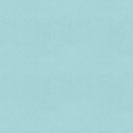
Blogs
Network
are
People
of
Walmart,
Girls
In
Yoga
Pants,
The
Proud
Parents,
Daily
Viral
Stuff,
Wedding
Unveils,
Neighbor
Shame,
Full
of