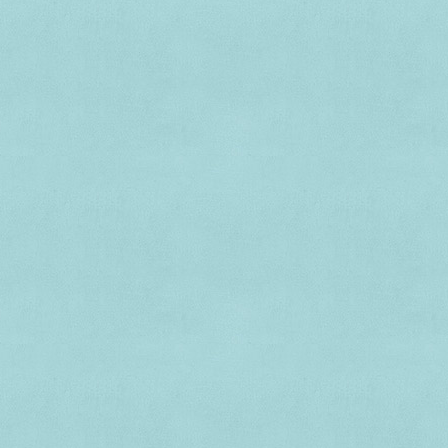
in
WHITE
the
TRASH
Three
REPAIRS
Ring
DAILY
Blogs
VIRAL
Network.
The
PROUD
Proud
PARENTS
Parents
BEACH
posts
CREEPS
funny
photos
MERICAN
and
FACTS
funny
MEMORY
videos
GLANDS
daily
FOREVER
that
ALONE
consist
of
SELFIES
bad
WEDDING
parents,
UNVEILS
poor
DAMN
parents,