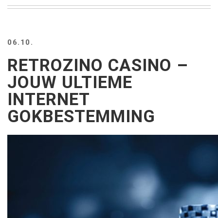
BEACH
CREEPS
MERICAN
06.10.
FACTS
MEMORY
RETROZINO CASINO –
GLANDS
JOUW ULTIEME
FOREVER
ALONE
INTERNET
SELFIES
GOKBESTEMMING
WEDDING
UNVEILS
DAMN
THAT
LOOKS
GOOD
FREAKS
AWKWARD
MESSAGES
JAWDROPS