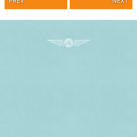
PREV.
NEXT
THE
PEOPLE
PROUD
OF
HOME
FAQS
TERMS
PARENTS
WALMART
&
SUBMIT
ABOUT
The
CONDITIONS
GIRLS
Proud
IN
PRIVACY
Parents
YOGA
POLICY
is
PANTS
a
WTF
humor
TATTOOS
and
entertainment
NEIGHBOR
blog
SHAME