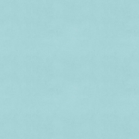
Your
Selfies,
Damn
That
Looks
Good,
Jaw
Drops,
Freaks
of
Fast
Food,
Memory
Glands
and
more.