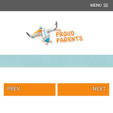
MENU
PEOPLE
OF
WALMART
GIRLS
IN
YOGA
PANTS
WTF
TATTOOS
NEIGHBOR
SHAME
WHITE
TRASH
PREV.
NEXT
REPAIRS
DAILY
VIRAL
PROUD
PARENTS