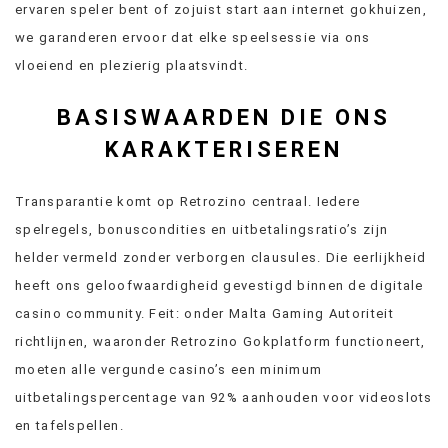
ervaren speler bent of zojuist start aan internet gokhuizen,
we garanderen ervoor dat elke speelsessie via ons
vloeiend en plezierig plaatsvindt.
BASISWAARDEN DIE ONS
KARAKTERISEREN
Transparantie komt op Retrozino centraal. Iedere
spelregels, bonuscondities en uitbetalingsratio’s zijn
helder vermeld zonder verborgen clausules. Die eerlijkheid
heeft ons geloofwaardigheid gevestigd binnen de digitale
casino community. Feit: onder Malta Gaming Autoriteit
richtlijnen, waaronder Retrozino Gokplatform functioneert,
moeten alle vergunde casino’s een minimum
uitbetalingspercentage van 92% aanhouden voor videoslots
en tafelspellen.