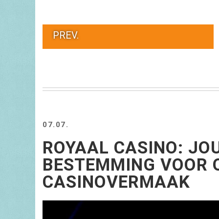
PREV.
07.07.
ROYAAL CASINO: JO
BESTEMMING VOOR 
CASINOVERMAAK