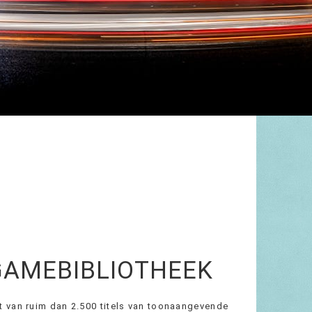
GAMEBIBLIOTHEEK
 van ruim dan 2.500 titels van toonaangevende