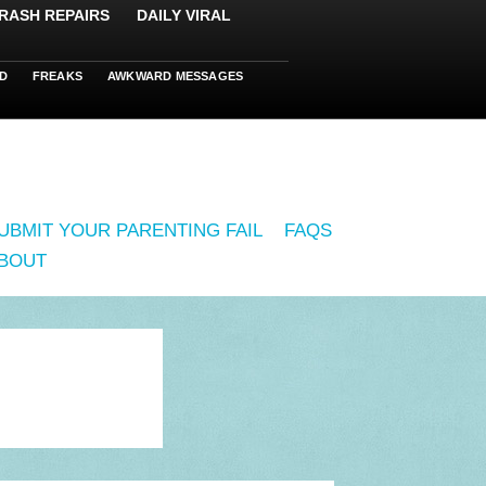
RASH REPAIRS
DAILY VIRAL
D
FREAKS
AWKWARD MESSAGES
UBMIT YOUR PARENTING FAIL
FAQS
BOUT