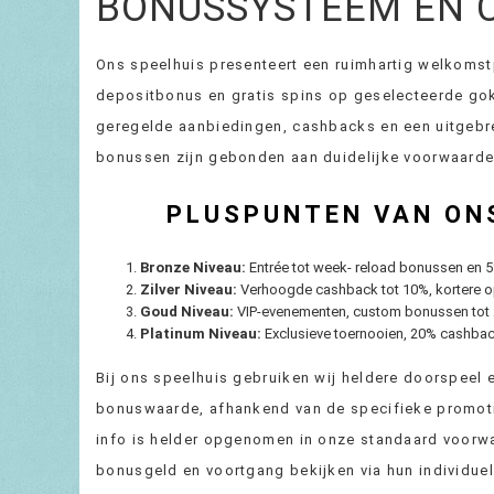
BONUSSYSTEEM EN C
Ons speelhuis presenteert een ruimhartig welkomst
depositbonus en gratis spins op geselecteerde gok
geregelde aanbiedingen, cashbacks en een uitgebr
bonussen zijn gebonden aan duidelijke voorwaarden
PLUSPUNTEN VAN O
Bronze Niveau:
Entrée tot week- reload bonussen en 
Zilver Niveau:
Verhoogde cashback tot 10%, kortere 
Goud Niveau:
VIP-evenementen, custom bonussen tot 25
Platinum Niveau:
Exclusieve toernooien, 20% cashbac
Bij ons speelhuis gebruiken wij heldere doorspeel e
bonuswaarde, afhankend van de specifieke promotie
info is helder opgenomen in onze standaard voor
bonusgeld en voortgang bekijken via hun individue