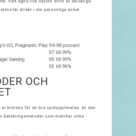
ter. Vårt egna live casino drivs av skickliga
oatmisfär direkt i din personliga enhet.
y’n GO, Pragmatic Play
94-98 procent
97 till 99%
iger Gaming
95 till 99%
92 till 96%
ODER OCH
ET
är kritiska för en bra spelupplevelse. Av den
 av betalningsmetoder som matchar olika