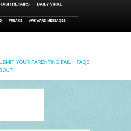
RASH REPAIRS
DAILY VIRAL
D
FREAKS
AWKWARD MESSAGES
UBMIT YOUR PARENTING FAIL
FAQS
BOUT