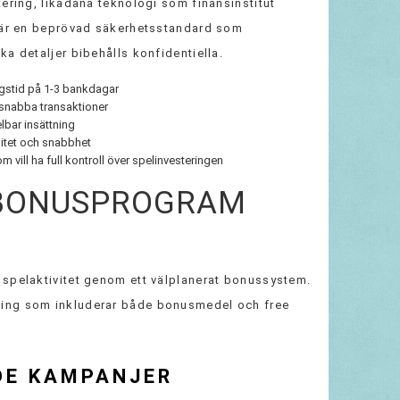
ering, likadana teknologi som finansinstitut
a är en beprövad säkerhetsstandard som
a detaljer bibehålls konfidentiella.
gstid på 1-3 bankdagar
r snabba transaktioner
bar insättning
itet och snabbhet
vill ha full kontroll över spelinvesteringen
 BONUSPROGRAM
 spelaktivitet genom ett välplanerat bonussystem.
ning som inkluderar både bonusmedel och free
E KAMPANJER