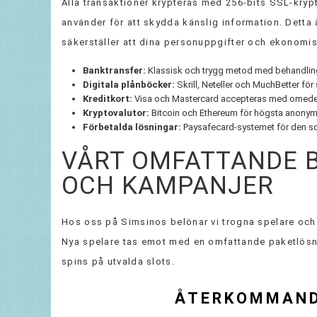
Alla transaktioner krypteras med 256-bits SSL-krypt
använder för att skydda känslig information. Dett
säkerställer att dina personuppgifter och ekonomisk
Banktransfer:
Klassisk och trygg metod med behandlin
Digitala plånböcker:
Skrill, Neteller och MuchBetter fö
Kreditkort:
Visa och Mastercard accepteras med omedel
Kryptovalutor:
Bitcoin och Ethereum för högsta anonym
Förbetalda lösningar:
Paysafecard-systemet för den som 
VÅRT OMFATTANDE
OCH KAMPANJER
Hos oss på Simsinos belönar vi trogna spelare och
Nya spelare tas emot med en omfattande paketlös
spins på utvalda slots.
ÅTERKOMMAND