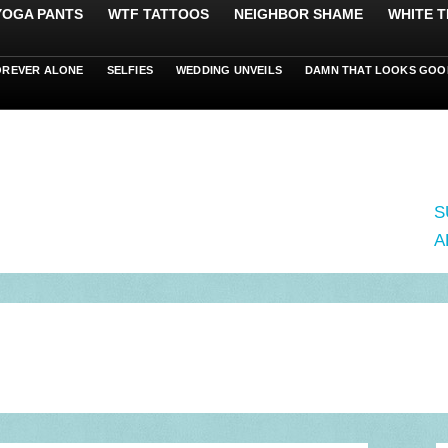
 YOGA PANTS
WTF TATTOOS
NEIGHBOR SHAME
WHITE T
OREVER ALONE
SELFIES
WEDDING UNVEILS
DAMN THAT LOOKS GOO
S
A