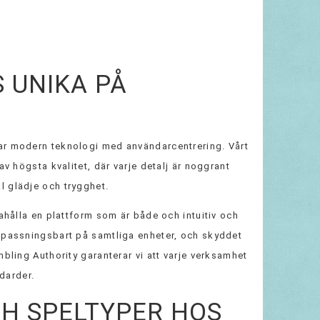
 UNIKA PÅ
nar modern teknologi med användarcentrering. Vårt
av högsta kvalitet, där varje detalj är noggrant
l glädje och trygghet.
dahålla en plattform som är både och intuitiv och
npassningsbart på samtliga enheter, och skyddet
bling Authority garanterar vi att varje verksamhet
ndarder.
CH SPELTYPER HOS