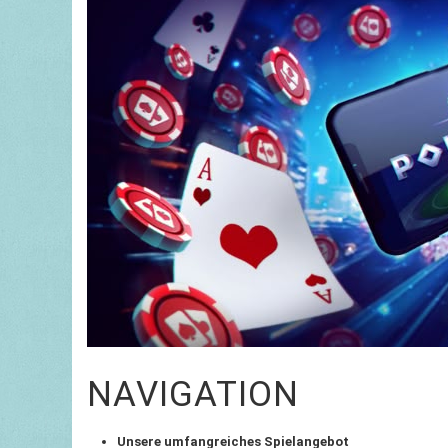
NAVIGATION
Unsere umfangreiches Spielangebot