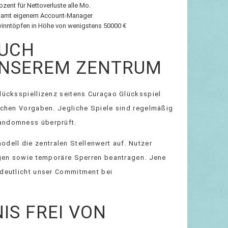
zent für Nettoverluste alle Mo.
l samt eigenem Account-Manager
winntöpfen in Höhe von wenigstens 50000 €
AUCH
UNSEREM ZENTRUM
Glücksspiellizenz seitens Curaçao Glücksspiel
lichen Vorgaben. Jegliche Spiele sind regelmäßig
Randomness überprüft.
ell die zentralen Stellenwert auf. Nutzer
legen sowie temporäre Sperren beantragen. Jene
rdeutlicht unser Commitment bei
IS FREI VON