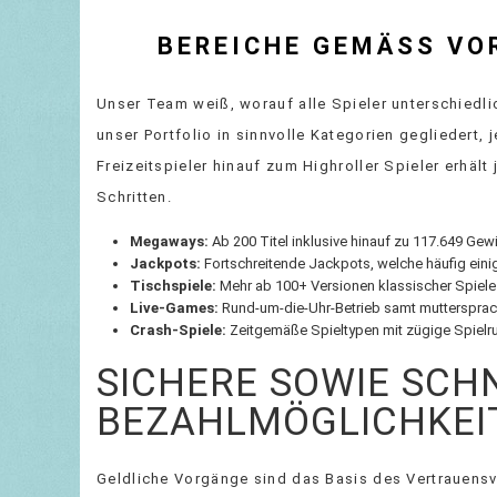
BEREICHE GEMÄSS VOR
Unser Team weiß, worauf alle Spieler unterschiedl
unser Portfolio in sinnvolle Kategorien gegliedert,
Freizeitspieler hinauf zum Highroller Spieler erhält
Schritten.
Megaways:
Ab 200 Titel inklusive hinauf zu 117.649 Ge
Jackpots:
Fortschreitende Jackpots, welche häufig einig
Tischspiele:
Mehr ab 100+ Versionen klassischer Spiele
Live-Games:
Rund-um-die-Uhr-Betrieb samt muttersprac
Crash-Spiele:
Zeitgemäße Spieltypen mit zügige Spielrun
SICHERE SOWIE SCH
BEZAHLMÖGLICHKEI
Geldliche Vorgänge sind das Basis des Vertrauensv