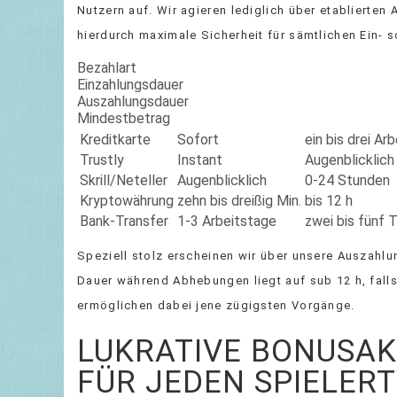
Nutzern auf. Wir agieren lediglich über etablierten
hierdurch maximale Sicherheit für sämtlichen Ein- 
Bezahlart
Einzahlungsdauer
Auszahlungsdauer
Mindestbetrag
Kreditkarte
Sofort
ein bis drei Ar
Trustly
Instant
Augenblicklich
Skrill/Neteller
Augenblicklich
0-24 Stunden
Kryptowährung
zehn bis dreißig Min.
bis 12 h
Bank-Transfer
1-3 Arbeitstage
zwei bis fünf 
Speziell stolz erscheinen wir über unsere Auszahl
Dauer während Abhebungen liegt auf sub 12 h, falls
ermöglichen dabei jene zügigsten Vorgänge.
LUKRATIVE BONUSAK
FÜR JEDEN SPIELER