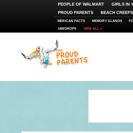
PEOPLE OF WALMART
GIRLS IN
PROUD PARENTS
BEACH CREEPS
MERICAN FACTS
MEMORY GLANDS
F
JAWDROPS
VIEW ALL »