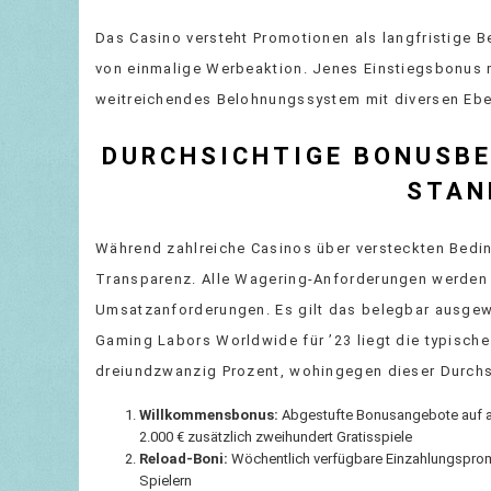
Das Casino versteht Promotionen als langfristige B
von einmalige Werbeaktion. Jenes Einstiegsbonus m
weitreichendes Belohnungssystem mit diversen Eb
DURCHSICHTIGE BONUSBE
STAN
Während zahlreiche Casinos über versteckten Bedin
Transparenz. Alle Wagering-Anforderungen werden d
Umsatzanforderungen. Es gilt das belegbar ausgew
Gaming Labors Worldwide für ’23 liegt die typische
dreiundzwanzig Prozent, wohingegen dieser Durchsc
Willkommensbonus:
Abgestufte Bonusangebote auf a
2.000 € zusätzlich zweihundert Gratisspiele
Reload-Boni:
Wöchentlich verfügbare Einzahlungspromo
Spielern