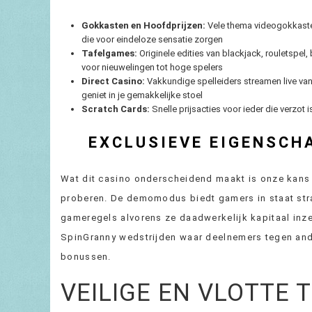
Gokkasten en Hoofdprijzen:
Vele thema videogokkasten
die voor eindeloze sensatie zorgen
Tafelgames:
Originele edities van blackjack, rouletspel
voor nieuwelingen tot hoge spelers
Direct Casino:
Vakkundige spelleiders streamen live vanu
geniet in je gemakkelijke stoel
Scratch Cards:
Snelle prijsacties voor ieder die verzot
EXCLUSIEVE EIGENSCH
Wat dit casino onderscheidend maakt is onze kans 
proberen. De demomodus biedt gamers in staat str
gameregels alvorens ze daadwerkelijk kapitaal inz
SpinGranny wedstrijden waar deelnemers tegen ande
bonussen.
VEILIGE EN VLOTTE 