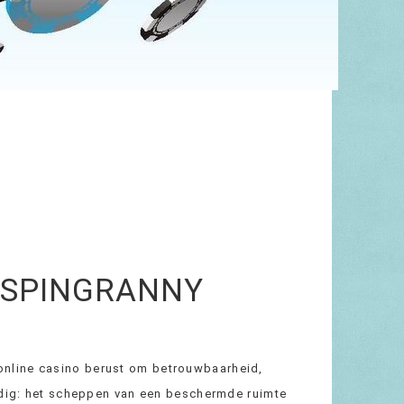
 SPINGRANNY
online casino berust om betrouwbaarheid,
oudig: het scheppen van een beschermde ruimte