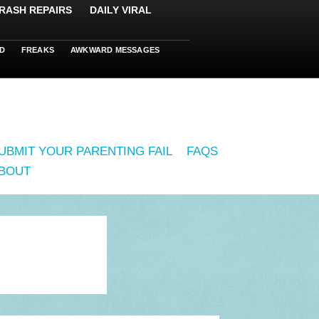
RASH REPAIRS
DAILY VIRAL
D
FREAKS
AWKWARD MESSAGES
UBMIT YOUR PARENTING FAIL
FAQS
BOUT