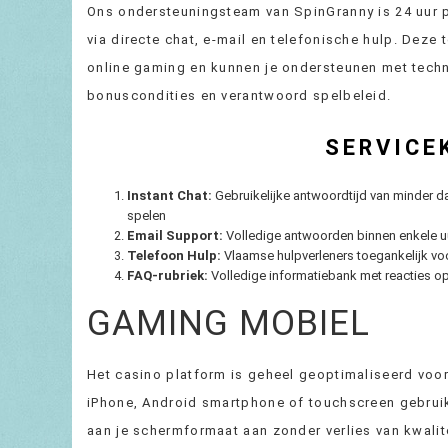
Ons ondersteuningsteam van SpinGranny is 24 uur p
via directe chat, e-mail en telefonische hulp. Deze
online gaming en kunnen je ondersteunen met tech
bonuscondities en verantwoord spelbeleid.
SERVICE
Instant Chat:
Gebruikelijke antwoordtijd van minder da
spelen
Email Support:
Volledige antwoorden binnen enkele uu
Telefoon Hulp:
Vlaamse hulpverleners toegankelijk voo
FAQ-rubriek:
Volledige informatiebank met reacties o
GAMING MOBIEL
Het casino platform is geheel geoptimaliseerd voo
iPhone, Android smartphone of touchscreen gebruik
aan je schermformaat aan zonder verlies van kwalite