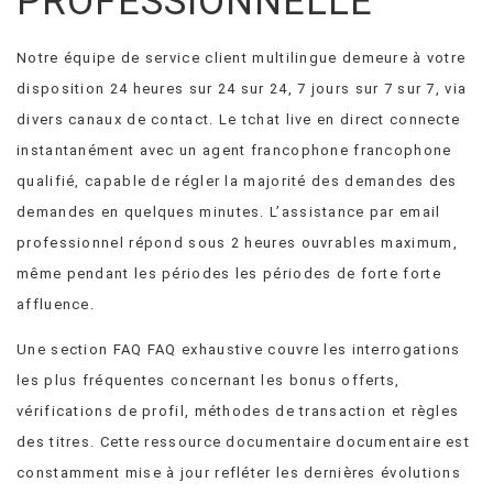
PROFESSIONNELLE
Notre équipe de service client multilingue demeure à votre
disposition 24 heures sur 24 sur 24, 7 jours sur 7 sur 7, via
divers canaux de contact. Le tchat live en direct connecte
instantanément avec un agent francophone francophone
qualifié, capable de régler la majorité des demandes des
demandes en quelques minutes. L’assistance par email
professionnel répond sous 2 heures ouvrables maximum,
même pendant les périodes les périodes de forte forte
affluence.
Une section FAQ FAQ exhaustive couvre les interrogations
les plus fréquentes concernant les bonus offerts,
vérifications de profil, méthodes de transaction et règles
des titres. Cette ressource documentaire documentaire est
constamment mise à jour refléter les dernières évolutions