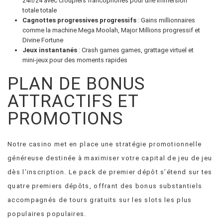
24h/24 avec croupiers francophones pour une immersion
totale totale
Cagnottes progressives progressifs
: Gains millionnaires
comme la machine Mega Moolah, Major Millions progressif et
Divine Fortune
Jeux instantanés
: Crash games games, grattage virtuel et
mini-jeux pour des moments rapides
PLAN DE BONUS
ATTRACTIFS ET
PROMOTIONS
Notre casino met en place une stratégie promotionnelle
généreuse destinée à maximiser votre capital de jeu de jeu
dès l’inscription. Le pack de premier dépôt s’étend sur tes
quatre premiers dépôts, offrant des bonus substantiels
accompagnés de tours gratuits sur les slots les plus
populaires populaires.