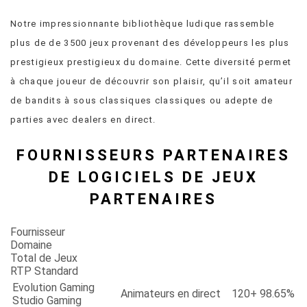
Notre impressionnante bibliothèque ludique rassemble
plus de de 3500 jeux provenant des développeurs les plus
prestigieux prestigieux du domaine. Cette diversité permet
à chaque joueur de découvrir son plaisir, qu’il soit amateur
de bandits à sous classiques classiques ou adepte de
parties avec dealers en direct.
FOURNISSEURS PARTENAIRES
DE LOGICIELS DE JEUX
PARTENAIRES
Fournisseur
Domaine
Total de Jeux
RTP Standard
Evolution Gaming
Animateurs en direct
120+
98.65%
Studio Gaming