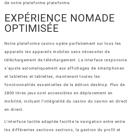
de notre plateforme plateforme.
EXPÉRIENCE NOMADE
OPTIMISÉE
Notre plateforme casino opère parfaitement sur tous les
appareils les appareils mobiles sans nécessiter de
téléchargement de téléchargement. La interface responsive
s’ajuste automatiquement aux affichages de smartphones
et tablettes et tablettes, maintenant toutes les
fonctionnalités essentielles de la édition desktop. Plus de
2800 titres jeux sont accessibles en déplacement en
mobilité, incluant l’intégralité du casino du casino en direct
en direct.
L’interface tactile adaptée facilite la navigation entre entre
les différentes sections sections, la gestion du profil et