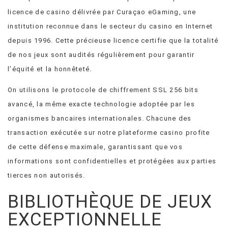
licence de casino délivrée par Curaçao eGaming, une
institution reconnue dans le secteur du casino en Internet
depuis 1996. Cette précieuse licence certifie que la totalité
de nos jeux sont audités régulièrement pour garantir
l’équité et la honnêteté.
On utilisons le protocole de chiffrement SSL 256 bits
avancé, la même exacte technologie adoptée par les
organismes bancaires internationales. Chacune des
transaction exécutée sur notre plateforme casino profite
de cette défense maximale, garantissant que vos
informations sont confidentielles et protégées aux parties
tierces non autorisés.
BIBLIOTHÈQUE DE JEUX
EXCEPTIONNELLE