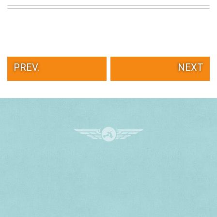
PREV.
NEXT
THE
PEOPLE
PROUD
OF
HOME
FAQS
TERMS
PARENTS
WALMART
&
SUBMIT
ABOUT
The
CONDITIONS
GIRLS
Proud
IN
PRIVACY