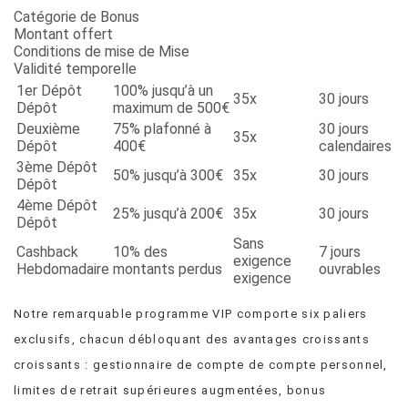
Catégorie de Bonus
Montant offert
Conditions de mise de Mise
Validité temporelle
1er Dépôt
100% jusqu’à un
35x
30 jours
Dépôt
maximum de 500€
Deuxième
75% plafonné à
30 jours
35x
Dépôt
400€
calendaires
3ème Dépôt
50% jusqu’à 300€
35x
30 jours
Dépôt
4ème Dépôt
25% jusqu’à 200€
35x
30 jours
Dépôt
Sans
Cashback
10% des
7 jours
exigence
Hebdomadaire
montants perdus
ouvrables
exigence
Notre remarquable programme VIP comporte six paliers
exclusifs, chacun débloquant des avantages croissants
croissants : gestionnaire de compte de compte personnel,
limites de retrait supérieures augmentées, bonus