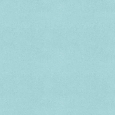
WTF.
Other
members
of
the
Three
Ring
Blogs
Network
are
People
of
Walmart,
Girls
In
Yoga
Pants,
The
Proud
Parents,
Daily
Viral
Stuff,