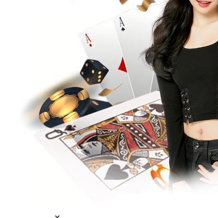
VIEW
ALL
»