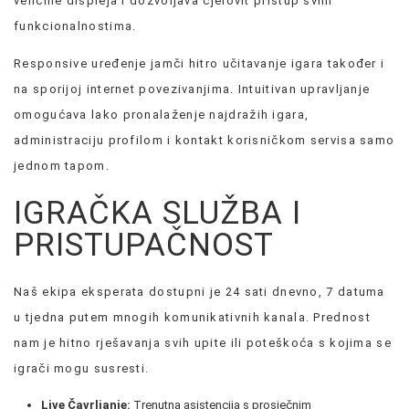
veličine displeja i dozvoljava cjelovit pristup svim
funkcionalnostima.
Responsive uređenje jamči hitro učitavanje igara također i
na sporijoj internet povezivanjima. Intuitivan upravljanje
omogućava lako pronalaženje najdražih igara,
administraciju profilom i kontakt korisničkom servisa samo
jednom tapom.
IGRAČKA SLUŽBA I
PRISTUPAČNOST
Naš ekipa eksperata dostupni je 24 sati dnevno, 7 datuma
u tjedna putem mnogih komunikativnih kanala. Prednost
nam je hitno rješavanja svih upite ili poteškoća s kojima se
igrači mogu susresti.
Live Čavrljanje:
Trenutna asistencija s prosječnim