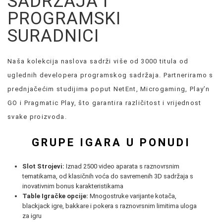
SADRŽAJA I
PROGRAMSKI
SURADNICI
Naša kolekcija naslova sadrži više od 3000 titula od
uglednih developera programskog sadržaja. Partneriramo s
prednjačećim studijima poput NetEnt, Microgaming, Play’n
GO i Pragmatic Play, što garantira različitost i vrijednost
svake proizvoda.
GRUPE IGARA U PONUDI
Slot Strojevi:
Iznad 2500 video aparata s raznovrsnim
tematikama, od klasičnih voća do savremenih 3D sadržaja s
inovativnim bonus karakteristikama
Table Igračke opcije:
Mnogostruke varijante kotača,
blackjack igre, bakkare i pokera s raznovrsnim limitima uloga
za igru