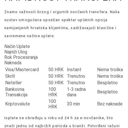
Znamo važnosti brzog i sigurnih novčanih transfera. Naša
sustav omogućava opsežan spektar uplatnih opcija
namijenjenih hrvatska klijentima, sadržavajući klasične i
savremene načine uplate.
Način Uplate
Najniži Ulog
Rok Procesiranja
Naknada
Visa/Mastercard
50 HRK
Instant
Nema troška
Skrill
50 HRK
Trenutno
Nema troška
Neteller
50 HRK
Trenutno
Besplatno
Bankovna
100
1-3 radna
Besplatno
Transakcija
HRK
dana
100
Kriptovalute
30 min
Bez naknade
HRK
Isplate se obrađuju u roku od 24 h za e-novčanike, što
znači jednu od najbržih perioda u branši. Potvrđeni računi