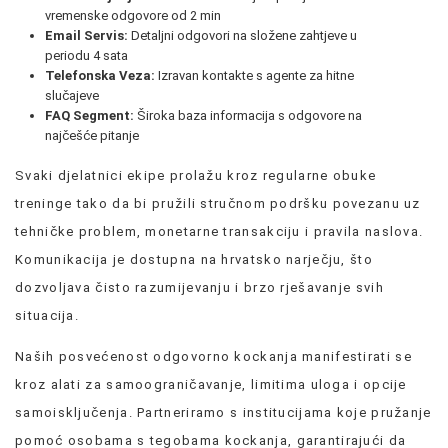
vremenske odgovore od 2 min
Email Servis:
Detaljni odgovori na složene zahtjeve u
periodu 4 sata
Telefonska Veza:
Izravan kontakte s agente za hitne
slučajeve
FAQ Segment:
Široka baza informacija s odgovore na
najčešće pitanje
Svaki djelatnici ekipe prolažu kroz regularne obuke
treninge tako da bi pružili stručnom podršku povezanu uz
tehničke problem, monetarne transakciju i pravila naslova.
Komunikacija je dostupna na hrvatsko narječju, što
dozvoljava čisto razumijevanju i brzo rješavanje svih
situacija.
Naših posvećenost odgovorno kockanja manifestirati se
kroz alati za samoograničavanje, limitima uloga i opcije
samoisključenja. Partneriramo s institucijama koje pružanje
pomoć osobama s tegobama kockanja, garantirajući da