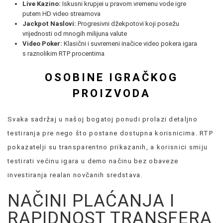
Live Kazino:
Iskusni krupjei u pravom vremenu vode igre
putem HD video streamova
Jackpot Naslovi:
Progresivni džekpotovi koji posežu
vrijednosti od mnogih milijuna valute
Video Poker:
Klasični i suvremeni inačice video pokera igara
s raznolikim RTP procentima
OSOBINE IGRAČKOG
PROIZVODA
Svaka sadržaj u našoj bogatoj ponudi prolazi detaljno
testiranja pre nego što postane dostupna korisnicima. RTP
pokazatelji su transparentno prikazanih, a korisnici smiju
testirati većinu igara u demo načinu bez obaveze
investiranja realan novčanih sredstava.
NAČINI PLAĆANJA I
RAPIDNOST TRANSFERA