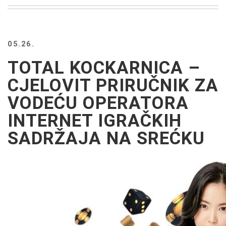
BEACH
CREEPS
MERICAN
05.26.
FACTS
MEMORY
TOTAL KOCKARNICA –
GLANDS
CJELOVIT PRIRUČNIK ZA
FOREVER
ALONE
VODEĆU OPERATORA
SELFIES
INTERNET IGRAČKIH
WEDDING
UNVEILS
SADRŽAJA NA SREĆKU
DAMN
THAT
LOOKS
GOOD
FREAKS
AWKWARD
MESSAGES
JAWDROPS