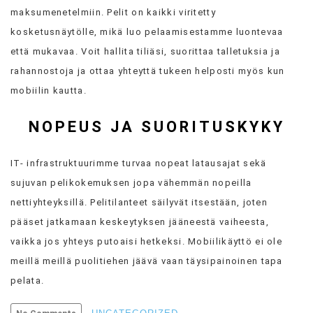
maksumenetelmiin. Pelit on kaikki viritetty
kosketusnäytölle, mikä luo pelaamisestamme luontevaa
että mukavaa. Voit hallita tiliäsi, suorittaa talletuksia ja
rahannostoja ja ottaa yhteyttä tukeen helposti myös kun
mobiilin kautta.
NOPEUS JA SUORITUSKYKY
IT- infrastruktuurimme turvaa nopeat latausajat sekä
sujuvan pelikokemuksen jopa vähemmän nopeilla
nettiyhteyksillä. Pelitilanteet säilyvät itsestään, joten
pääset jatkamaan keskeytyksen jääneestä vaiheesta,
vaikka jos yhteys putoaisi hetkeksi. Mobiilikäyttö ei ole
meillä meillä puolitiehen jäävä vaan täysipainoinen tapa
pelata.