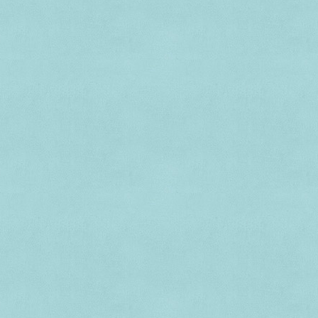
GOOD
bad
kids,
FREAKS
crazy
AWKWARD
kids,
MESSAGES
funny
JAWDROPS
kids,
VIEW
awesome
ALL
kids
»
and
more
family
moments
of
WTF.
Other
members
of
the
Three
Ring
Blogs
Network