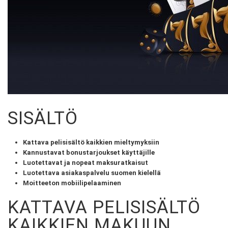
VIEW
ALL
»
SISÄLTÖ
Kattava pelisisältö kaikkien mieltymyksiin
Kannustavat bonustarjoukset käyttäjille
Luotettavat ja nopeat maksuratkaisut
Luotettava asiakaspalvelu suomen kielellä
Moitteeton mobiilipelaaminen
KATTAVA PELISISÄLTÖ
KAIKKIEN MAKUUN