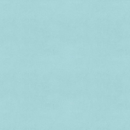
are
People
of
Walmart,
Girls
In
Yoga
Pants,
The
Proud
Parents,
Daily
Viral
Stuff,
Wedding
Unveils,
Neighbor
Shame,
Full
of
Your
Selfies,
Damn