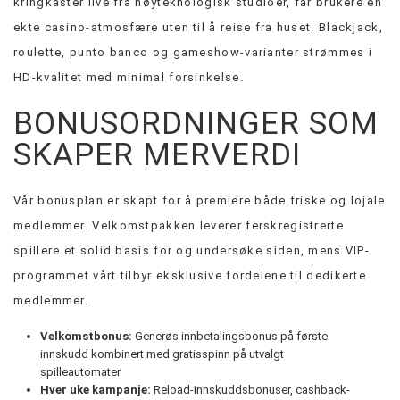
kringkaster live fra høyteknologisk studioer, får brukere en
ekte casino-atmosfære uten til å reise fra huset. Blackjack,
roulette, punto banco og gameshow-varianter strømmes i
HD-kvalitet med minimal forsinkelse.
BONUSORDNINGER SOM
SKAPER MERVERDI
Vår bonusplan er skapt for å premiere både friske og lojale
medlemmer. Velkomstpakken leverer ferskregistrerte
spillere et solid basis for og undersøke siden, mens VIP-
programmet vårt tilbyr eksklusive fordelene til dedikerte
medlemmer.
Velkomstbonus:
Generøs innbetalingsbonus på første
innskudd kombinert med gratisspinn på utvalgt
spilleautomater
Hver uke kampanje:
Reload-innskuddsbonuser, cashback-