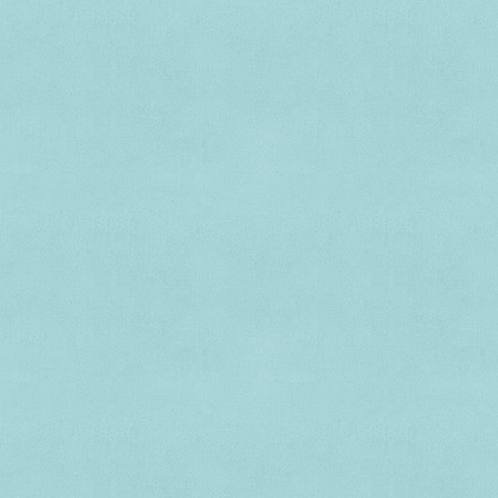
PROUD
OF
HOME
FAQS
TERMS
PARENTS
WALMART
&
SUBMIT
ABOUT
The
CONDITIONS
GIRLS
Proud
IN
PRIVACY
Parents
YOGA
POLICY
is
PANTS
a
WTF
humor
TATTOOS
and
entertainment
NEIGHBOR
blog
SHAME
in
WHITE
the
TRASH
Three
REPAIRS
Ring
DAILY
Blogs
VIRAL
Network.
The
PROUD
Proud
PARENTS
Parents
BEACH
posts
CREEPS
funny