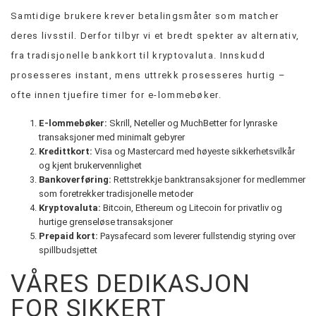
Samtidige brukere krever betalingsmåter som matcher
deres livsstil. Derfor tilbyr vi et bredt spekter av alternativ,
fra tradisjonelle bankkort til kryptovaluta. Innskudd
prosesseres instant, mens uttrekk prosesseres hurtig –
ofte innen tjuefire timer for e-lommebøker.
E-lommebøker:
Skrill, Neteller og MuchBetter for lynraske
transaksjoner med minimalt gebyrer
Kredittkort:
Visa og Mastercard med høyeste sikkerhetsvilkår
og kjent brukervennlighet
Bankoverføring:
Rettstrekkje banktransaksjoner for medlemmer
som foretrekker tradisjonelle metoder
Kryptovaluta:
Bitcoin, Ethereum og Litecoin for privatliv og
hurtige grenseløse transaksjoner
Prepaid kort:
Paysafecard som leverer fullstendig styring over
spillbudsjettet
VÅRES DEDIKASJON
FOR SIKKERT