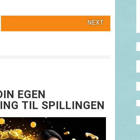
NEXT
DIN EGEN
NG TIL SPILLINGEN