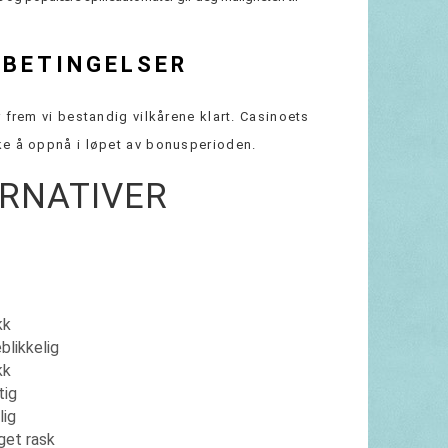
 BETINGELSER
 frem vi bestandig vilkårene klart. Casinoets
ke å oppnå i løpet av bonusperioden.
RNATIVER
kk
blikkelig
kk
tig
lig
et rask