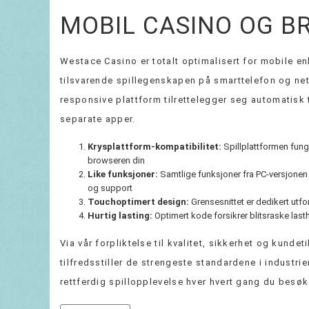
MOBIL CASINO OG B
Westace Casino er totalt optimalisert for mobile e
tilsvarende spillegenskapen på smarttelefon og ne
responsive plattform tilrettelegger seg automatisk 
separate apper.
Krysplattform-kompatibilitet:
Spillplattformen fung
browseren din
Like funksjoner:
Samtlige funksjoner fra PC-versjonen e
og support
Touchoptimert design:
Grensesnittet er dedikert utfor
Hurtig lasting:
Optimert kode forsikrer blitsraske las
Via vår forpliktelse til kvalitet, sikkerhet og kunde
tilfredsstiller de strengeste standardene i industri
rettferdig spillopplevelse hver hvert gang du besøk