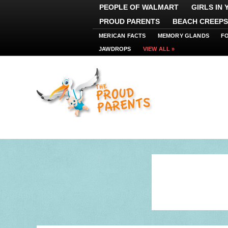
PEOPLE OF WALMART
GIRLS IN
PROUD PARENTS
BEACH CREEPS
MERICAN FACTS
MEMORY GLANDS
F
JAWDROPS
VIEW ALL »