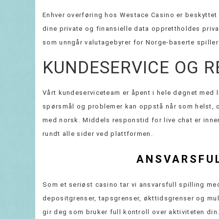
Enhver overføring hos Westace Casino er beskyttet
dine private og finansielle data opprettholdes privat
som unngår valutagebyrer for Norge-baserte spiller
KUNDESERVICE OG 
Vårt kundeserviceteam er åpent i hele døgnet med li
spørsmål og problemer kan oppstå når som helst, o
med norsk. Middels responstid for live chat er inne
rundt alle sider ved plattformen.
ANSVARSFUL
Som et seriøst casino tar vi ansvarsfull spilling me
depositgrenser, tapsgrenser, økttidsgrenser og mu
gir deg som bruker full kontroll over aktiviteten din