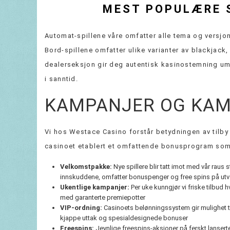
MEST POPULÆRE 
Automat-spillene våre omfatter alle tema og versjon
Bord-spillene omfatter ulike varianter av blackjack, 
dealerseksjon gir deg autentisk kasinostemning umi
i sanntid.
KAMPANJER OG KA
Vi hos Westace Casino forstår betydningen av tilby v
casinoet etablert et omfattende bonusprogram som
Velkomstpakke:
Nye spillere blir tatt imot med vår raus
innskuddene, omfatter bonuspenger og free spins på utv
Ukentlige kampanjer:
Per uke kunngjør vi friske tilbud
med garanterte premiepotter
VIP-ordning:
Casinoets belønningssystem gir mulighet til
kjappe uttak og spesialdesignede bonuser
Freespins:
Jevnlige freespins-aksjoner på ferskt lansert