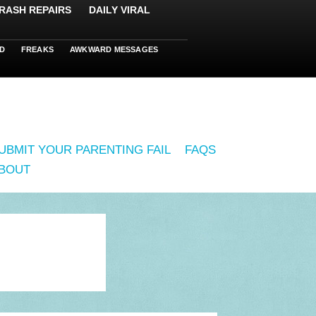
RASH REPAIRS
DAILY VIRAL
D
FREAKS
AWKWARD MESSAGES
UBMIT YOUR PARENTING FAIL
FAQS
BOUT