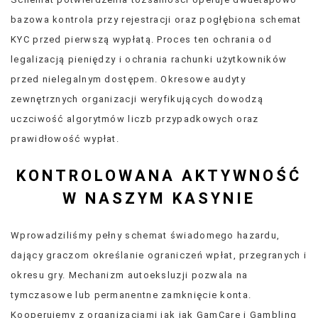
bazowa kontrola przy rejestracji oraz pogłębiona schemat
KYC przed pierwszą wypłatą. Proces ten ochrania od
legalizacją pieniędzy i ochrania rachunki użytkowników
przed nielegalnym dostępem. Okresowe audyty
zewnętrznych organizacji weryfikujących dowodzą
uczciwość algorytmów liczb przypadkowych oraz
prawidłowość wypłat.
KONTROLOWANA AKTYWNOŚĆ
W NASZYM KASYNIE
Wprowadziliśmy pełny schemat świadomego hazardu,
dający graczom określanie ograniczeń wpłat, przegranych i
okresu gry. Mechanizm autoeksluzji pozwala na
tymczasowe lub permanentne zamknięcie konta.
Kooperujemy z organizacjami jak jak GamCare i Gambling