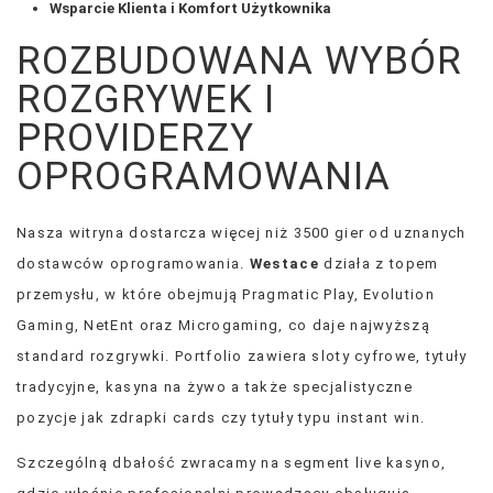
Wsparcie Klienta i Komfort Użytkownika
ROZBUDOWANA WYBÓR
ROZGRYWEK I
PROVIDERZY
OPROGRAMOWANIA
Nasza witryna dostarcza więcej niż 3500 gier od uznanych
dostawców oprogramowania.
Westace
działa z topem
przemysłu, w które obejmują Pragmatic Play, Evolution
Gaming, NetEnt oraz Microgaming, co daje najwyższą
standard rozgrywki. Portfolio zawiera sloty cyfrowe, tytuły
tradycyjne, kasyna na żywo a także specjalistyczne
pozycje jak zdrapki cards czy tytuły typu instant win.
Szczególną dbałość zwracamy na segment live kasyno,