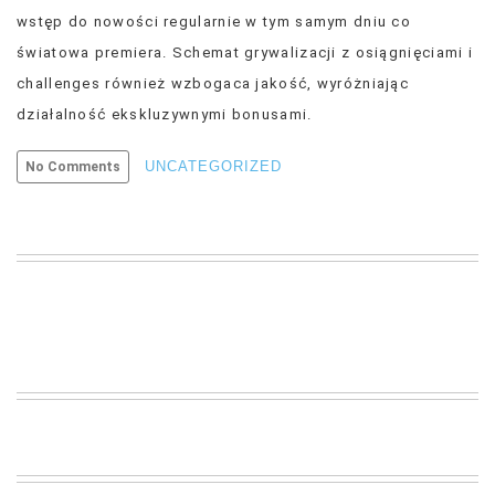
wstęp do nowości regularnie w tym samym dniu co
światowa premiera. Schemat grywalizacji z osiągnięciami i
challenges również wzbogaca jakość, wyróżniając
działalność ekskluzywnymi bonusami.
UNCATEGORIZED
No Comments