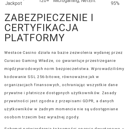
120+
Microgaming, NetEnt
Jackpot
95%
ZABEZPIECZENIE I
CERTYFIKACJA
PLATFORMY
Westace Casino działa na bazie zezwolenia wydanej przez
Curacao Gaming Władze, co gwarantuje przestrzeganie
międzynarodowych norm bezpieczeństwa. Wprowadziliśmy
kodowanie SSL 256-bitowe, równoważne jak w
organizacjach finansowych, ochraniając wszystkie dane
prywatne i płatnicze dostępnych użytkowników. Zasady
prywatności jest zgodna z przepisami GDPR, a danych
użytkowników w żadnym momencie nie są udostępniane
osobom trzecim bez wyraźnej zgody.
Schemat potwierdzenia tożsamości operuje dwuetapowo –