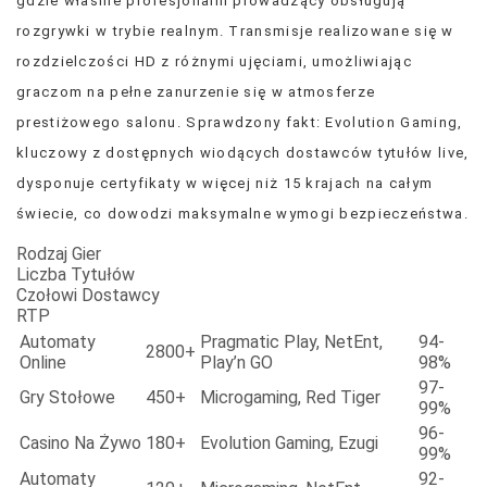
gdzie właśnie profesjonalni prowadzący obsługują
rozgrywki w trybie realnym. Transmisje realizowane się w
rozdzielczości HD z różnymi ujęciami, umożliwiając
graczom na pełne zanurzenie się w atmosferze
prestiżowego salonu. Sprawdzony fakt: Evolution Gaming,
kluczowy z dostępnych wiodących dostawców tytułów live,
dysponuje certyfikaty w więcej niż 15 krajach na całym
świecie, co dowodzi maksymalne wymogi bezpieczeństwa.
Rodzaj Gier
Liczba Tytułów
Czołowi Dostawcy
RTP
Automaty
Pragmatic Play, NetEnt,
94-
2800+
Online
Play’n GO
98%
97-
Gry Stołowe
450+
Microgaming, Red Tiger
99%
96-
Casino Na Żywo
180+
Evolution Gaming, Ezugi
99%
Automaty
92-