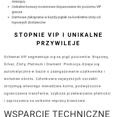
miesiącu
Unikalne bonusy rocznicowe dopasowane do poziomu VIP
gracza
Darmowe zakręcenia w każdy piątek na konkretne sloty od
topowych dostawców
STOPNIE VIP I UNIKALNE
PRZYWILEJE
Schemat VIP segmentuje się na pięć poziomów: Brązowy,
Silver, Złoty, Platinum i Diament. Promocja dzieje się
automatycznie w bazie o zaangażowanie użytkownika i
wolumen obrotu. Członkowie najwyższych szczebli
otrzymują własnego menedżera konta, podwyższone
ograniczenia transferów, szybsze przetwarzanie płatności
i zaproszenia na unikalne imprezy branżowe.
WSPARCIE TECHNICZNE