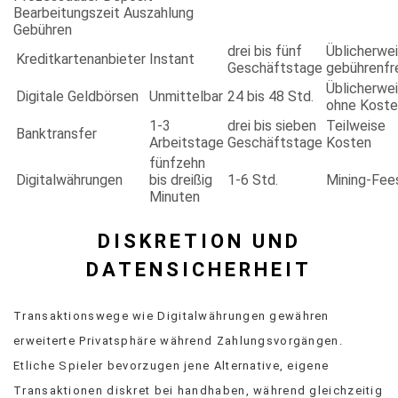
Bearbeitungszeit Auszahlung
Gebühren
drei bis fünf
Üblicherwe
Kreditkartenanbieter
Instant
Geschäftstage
gebührenfr
Üblicherwe
Digitale Geldbörsen
Unmittelbar
24 bis 48 Std.
ohne Koste
1-3
drei bis sieben
Teilweise
Banktransfer
Arbeitstage
Geschäftstage
Kosten
fünfzehn
Digitalwährungen
bis dreißig
1-6 Std.
Mining-Fee
Minuten
DISKRETION UND
DATENSICHERHEIT
Transaktionswege wie Digitalwährungen gewähren
erweiterte Privatsphäre während Zahlungsvorgängen.
Etliche Spieler bevorzugen jene Alternative, eigene
Transaktionen diskret bei handhaben, während gleichzeitig