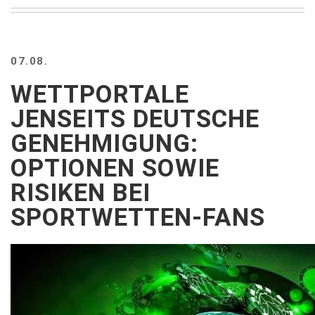
BEACH
CREEPS
MERICAN
07.08.
FACTS
MEMORY
WETTPORTALE
GLANDS
JENSEITS DEUTSCHE
FOREVER
ALONE
GENEHMIGUNG:
SELFIES
OPTIONEN SOWIE
WEDDING
UNVEILS
RISIKEN BEI
DAMN
SPORTWETTEN-FANS
THAT
LOOKS
GOOD
FREAKS
AWKWARD
MESSAGES
JAWDROPS