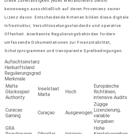
Diese Zuverlässigkeit jedes Wettanbieters beruht
keineswegs ausschließlich auf deren Provenienz seiner
Lizenz davon. Entscheidende Kriterien bilden diese digitale
Infrastruktur, Verschlüsselungsstandards und operative
Offenheit. Anerkannte Regulierungsbehörden fordern
umfassende Dokumentationen zur Finanzstabilität,
Schutzprogrammen und transparente Spielbedingungen.
Aufsichtsinstanz
Herkunftsland
Regulierungsgrad
Merkmale
Malta
Europäische
Inselstaat
Glücksspiel
Hoch
Richtlinien,
Malta
Authority
intensive Audits
Zügige
Curacao
Lizenzierung,
Curaçao
Ausgewogen
Gaming
variable
Vorgaben
GRA
Hohe
Regulierungs
Gibraltar
Intensiv
Kapitalvorgaben,