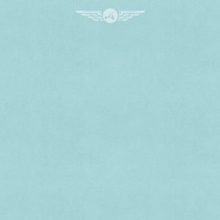
THE
PEOPLE
PROUD
OF
HOME
FAQS
TERMS
PARENTS
WALMART
&
SUBMIT
ABOUT
The
CONDITIONS
GIRLS
Proud
IN
PRIVACY
Parents
YOGA
POLICY
is
PANTS
a
WTF
humor
TATTOOS
and
entertainment
NEIGHBOR
blog
SHAME
in
WHITE
the
TRASH
Three
REPAIRS
Ring
DAILY
Blogs
VIRAL
Network.