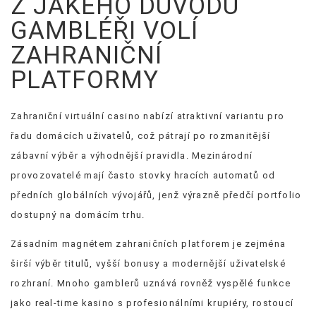
Z JAKÉHO DŮVODU
GAMBLÉŘI VOLÍ
ZAHRANIČNÍ
PLATFORMY
Zahraniční virtuální casino nabízí atraktivní variantu pro
řadu domácích uživatelů, což pátrají po rozmanitější
zábavní výběr a výhodnější pravidla. Mezinárodní
provozovatelé mají často stovky hracích automatů od
předních globálních vývojářů, jenž výrazně předčí portfolio
dostupný na domácím trhu.
Zásadním magnétem zahraničních platforem je zejména
širší výběr titulů, vyšší bonusy a modernější uživatelské
rozhraní. Mnoho gamblerů uznává rovněž vyspělé funkce
jako real-time kasino s profesionálními krupiéry, rostoucí