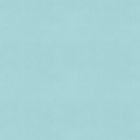
The
PROUD
Proud
PARENTS
Parents
BEACH
posts
CREEPS
funny
photos
MERICAN
and
FACTS
funny
MEMORY
videos
GLANDS
daily
FOREVER
that
ALONE
consist
of
SELFIES
bad
WEDDING
parents,
UNVEILS
poor
DAMN
parents,
THAT
crazy
LOOKS
parents,
GOOD
bad
kids,
FREAKS
crazy
AWKWARD