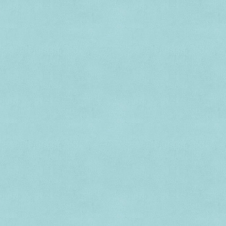
Jaw
Drops,
Freaks
of
Fast
Food,
Memory
Glands
and
more.