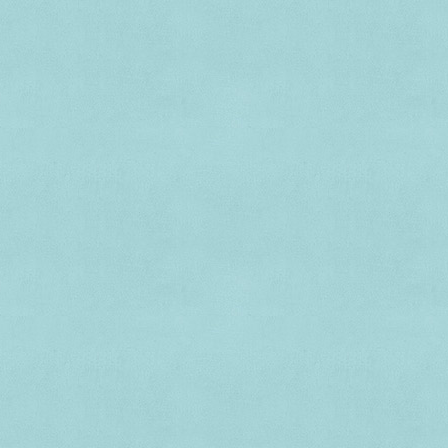
Walmart,
Girls
In
Yoga
Pants,
The
Proud
Parents,
Daily
Viral
Stuff,
Wedding
Unveils,
Neighbor
Shame,
Full
of
Your
Selfies,
Damn
That
Looks
Good,