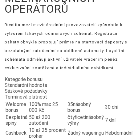
OPERÁTORŮ
Rivalita mezi mezinárodními provozovateli způsobila k
vytvoření lákavých odměnových schémat. Registrační
pakety obvykle propojují prémie na startovací deposity s
bezplatnými zatočeními na oblíbené automaty. Loyalitní
schémata odměňují aktivní uživatele vrácením peněz,
exkluzivními soutěžemi a individuálními nabídkami.
Kategorie bonusu
Standardní hodnota
Sázkové požadavky
Termínová platnost
Welcome
100% max 25
35násobný
30 dní
bonus
000 Kč
bonus
Bezplatná
50 až 200
čtyřicetinásobný
7 dní
spiny
zatočení
výhry
10 až 25 procent
Cashback
Žádný wageringu
Hebdomádní
proher