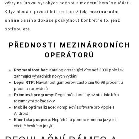
výhry na úrovni vysokých hodnot a moderní herní součásti.
Když hledáte prvotřídní herní prožitek,
mezinárodní
online casino
dokáže poskytnout konkrétně to, jenž
potřebujete.
PŘEDNOSTI MEZINÁRODNÍCH
OPERÁTORŮ
Rozmanitost her:
Katalog obsahující více než 3000 položek
zahrnující výhradních nových vydání
Lepší RTP:
Návratnost gamberovi často činí 96-98 procent u
předních providerů
Prémiové programy:
Registrační bonusy až sto tisíc Kč s
rozumnými požadavky
Mobile optimalizace:
Komplexní software pro Apple a
Android
Klientská podpora:
Nepřetržitá pomoc v mnoha jazycích
včetně českého jazyka