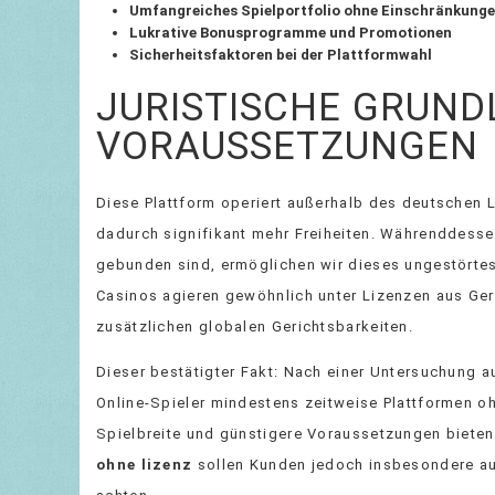
Umfangreiches Spielportfolio ohne Einschränkung
Lukrative Bonusprogramme und Promotionen
Sicherheitsfaktoren bei der Plattformwahl
JURISTISCHE GRUND
VORAUSSETZUNGEN
Diese Plattform operiert außerhalb des deutschen
dadurch signifikant mehr Freiheiten. Währenddesse
gebunden sind, ermöglichen wir dieses ungestörtes
Casinos agieren gewöhnlich unter Lizenzen aus Ger
zusätzlichen globalen Gerichtsbarkeiten.
Dieser bestätigter Fakt: Nach einer Untersuchung 
Online-Spieler mindestens zeitweise Plattformen o
Spielbreite und günstigere Voraussetzungen biete
ohne lizenz
sollen Kunden jedoch insbesondere au